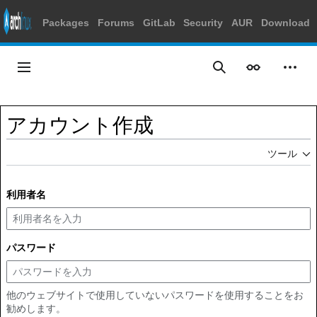
Packages
Forums
GitLab
Security
AUR
Download
コ
ン
メインメニュー
表示
個人
検索
テ
ン
ツ
アカウント作成
に
ス
ツール
キ
ッ
プ
利用者名
パスワード
他のウェブサイトで使用していないパスワードを使用することをお
勧めします。