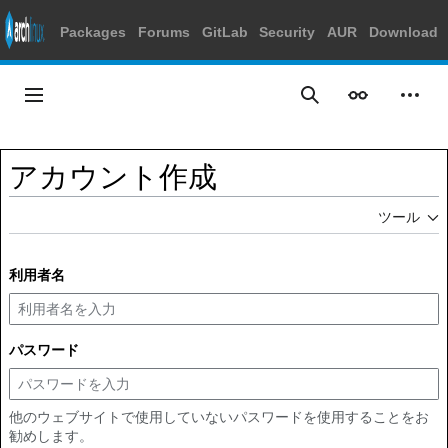
Packages
Forums
GitLab
Security
AUR
Download
コ
ン
メインメニュー
表示
個人
検索
テ
ン
ツ
アカウント作成
に
ス
ツール
キ
ッ
プ
利用者名
パスワード
他のウェブサイトで使用していないパスワードを使用することをお
勧めします。