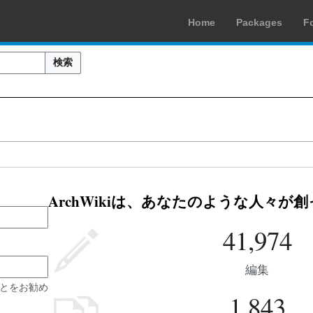
Home
Packages
F
検索
ArchWikiは、あなたのような人々が
41,974
編集
とをお勧め
1,843