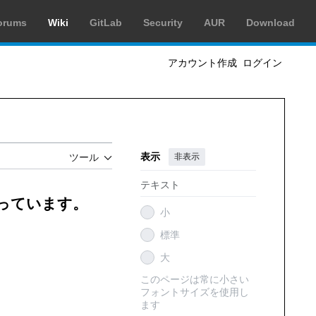
orums
Wiki
GitLab
Security
AUR
Download
アカウント作成
ログイン
表示
非表示
ツール
テキスト
創っています。
小
標準
大
このページは常に小さい
フォントサイズを使用し
ます