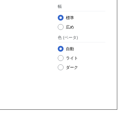
幅
標準
広め
色
(ベータ)
自動
ライト
ダーク