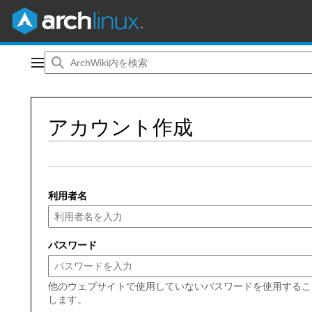
コ
ン
メインメニュー
テ
ン
ツ
アカウント作成
に
ス
キ
ッ
プ
利用者名
パスワード
他のウェブサイトで使用していないパスワードを使用するこ
します。