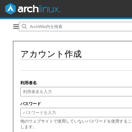
コ
ン
メインメニュー
テ
ン
ツ
アカウント作成
に
ス
キ
ッ
プ
利用者名
パスワード
他のウェブサイトで使用していないパスワードを使用するこ
します。