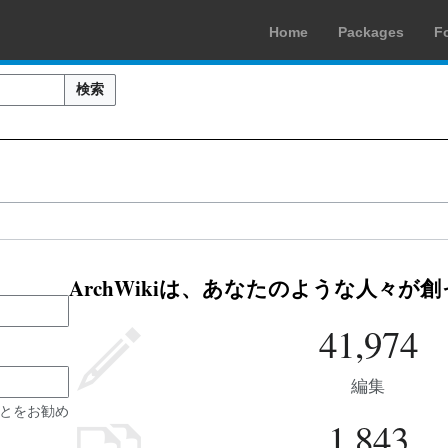
Home
Packages
F
検索
ArchWikiは、あなたのような人々が
41,974
編集
とをお勧め
1,843