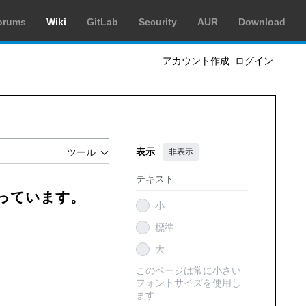
orums
Wiki
GitLab
Security
AUR
Download
アカウント作成
ログイン
表示
非表示
ツール
テキスト
創っています。
小
標準
大
このページは常に小さい
フォントサイズを使用し
ます