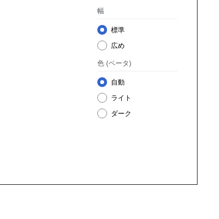
幅
標準
広め
色
(ベータ)
自動
ライト
ダーク