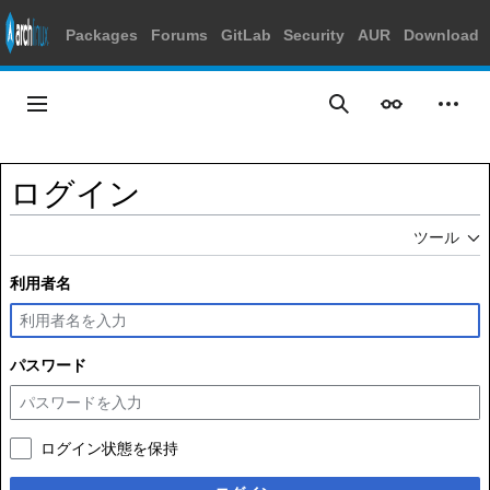
Packages
Forums
GitLab
Security
AUR
Download
コ
ン
メインメニュー
表示
個人
検索
テ
ン
ツ
ログイン
に
ス
ツール
キ
ッ
利用者名
プ
パスワード
ログイン状態を保持