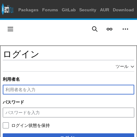
Packages
Forums
GitLab
Security
AUR
Download
コ
ン
メインメニュー
表示
個人
検索
テ
ン
ツ
ログイン
に
ス
ツール
キ
ッ
利用者名
プ
パスワード
ログイン状態を保持