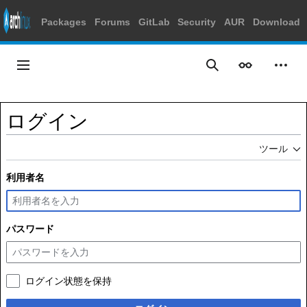
Packages
Forums
GitLab
Security
AUR
Download
コ
ン
メインメニュー
表示
個人
検索
テ
ン
ツ
ログイン
に
ス
ツール
キ
ッ
利用者名
プ
パスワード
ログイン状態を保持