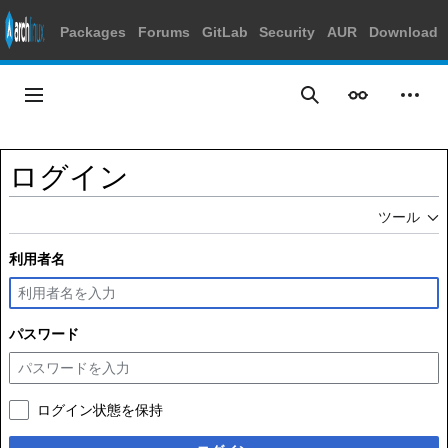
Packages
Forums
GitLab
Security
AUR
Download
コ
ン
メインメニュー
表示
個人
検索
テ
ン
ツ
ログイン
に
ス
ツール
キ
ッ
利用者名
プ
パスワード
ログイン状態を保持