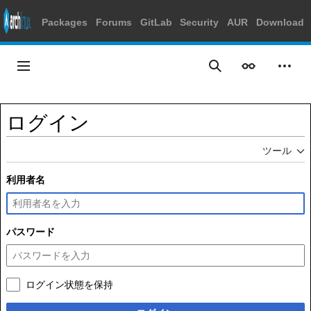
Packages
Forums
GitLab
Security
AUR
Download
コ
ン
メインメニュー
表示
個人
検索
テ
ン
ツ
ログイン
に
ス
ツール
キ
ッ
利用者名
プ
パスワード
ログイン状態を保持