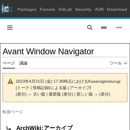
Packages
Forums
GitLab
Security
AUR
Download
コ
ン
メインメニュー
表示
個人
検索
テ
ン
ツ
Avant Window Navigator
に
ス
ページ
議論
ツール
キ
ッ
プ
2023年4月21日 (金) 17:36時点における
Kusanaginoturugi
(
トーク
|
投稿記録
)
による版
(アーカイブ)
(
差分
)
← 古い版
| 最新版 (差分) | 新しい版 → (差分)
転送ページ
転送先:
ArchWiki:アーカイブ