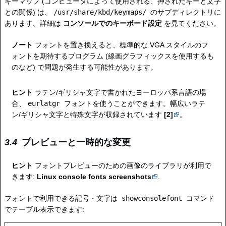
キーマップ (コンピュータによって使用される、押されたキーと文字
との関係) は、
/usr/share/kbd/keymaps/
のサブディレクトリに
あります。詳細は
コンソールでのキーボード設定
を見てください。
ノート
フォントを置き換えると、標準的な VGA スタイルのフ
ォントを期待するプログラム (線画グラフィックスを使用するも
のなど) で問題が発生する可能性があります。
ヒント
ラテン/ギリシャ文字で書かれたヨーロッパ系言語の場
合、
eurlatgr
フォントを使うことができます。幅広いラテ
ン/ギリシャ文字と特殊文字が収録されています
[2]
。
プレビューと一時的な変更
ヒント
フォントプレビューのための画像のライブラリが利用で
きます:
Linux console fonts screenshots
.
フォントで利用できる記号・文字は
showconsolefont
コマンド
でテーブル表示できます: