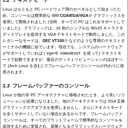
テキストモード
Linux はもともと PC ハードウェア用のカーネルとして始まったた
め、コンソールは標準的な IBM
CGA/EGA/VGA
グラフィックスを
使用して開発されました (当時、すべての PC はこれをサポートして
いました)。グラフィックは、16 色のシンプルな 80x25 キャラクタ
ディスプレイを提供する VGA テキストモードで動作しました。この
レガシーなモードは、
DEC VT100
などのような専用のテキストタ
ーミナルの機能に似ています。現在でも、システムのハードウェア
がサポートしていれば (
vga=0 nomodeset
を使って) テキストモ
ードで起動できますが、最近のディストリビューションのほぼすべ
て (Arch Linux を含む) でフレームバッファコンソールが代わりに使
用されます。
フレームバッファーのコンソール
Linux が他の非 PC アーキテクチャに移植されたとき、より良いソリ
ューションが必要になりました。他のアーキテクチャでは VGA 互換
グラフィックスアダプタを使用しませんし、さらにテキストモード
を全くサポートしていない場合があるからです。フレームバッファ
コンソールは、すべてのプラットフォームで標準的なコンソールを
提供するために実装され、基盤となるグラフィックスハードウェア