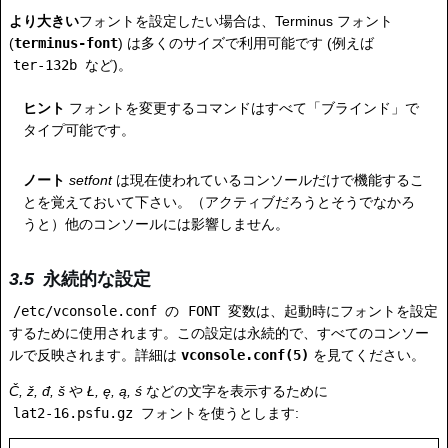
より大きい
フォントを設定したい場合は、Terminus フォント
(
terminus-font
) は多くのサイズで利用可能です (例えば
ter-132b
など)。
ヒント
フォントを変更するコマンドはすべて「ブラインド」で
タイプ可能です。
ノート
setfont
は現在使われているコンソールだけで機能するこ
とを覚えておいて下さい。（アクティブだろうとそうでなかろ
うと）他のコンソールには影響しません。
永続的な設定
/etc/vconsole.conf
の
FONT
変数は、起動時にフォントを設定
するために使用されます。この設定は永続的で、すべてのコンソー
ルで反映されます。詳細は
vconsole.conf(5)
を見てください。
Č, ž, đ, š
や
Ł, ę, ą, ś
などの文字を表示するために
lat2-16.psfu.gz
フォントを使うとします: