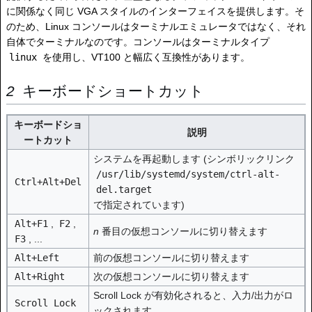
に関係なく同じ VGA スタイルのインターフェイスを提供します。そ
のため、Linux コンソールはターミナルエミュレータではなく、それ
自体でターミナルなのです。コンソールはターミナルタイプ
linux
を使用し、VT100 と幅広く互換性があります。
キーボードショートカット
キーボードショ
説明
ートカット
システムを再起動します (シンボリックリンク
/usr/lib/systemd/system/ctrl-alt-
Ctrl+Alt+Del
del.target
で指定されています)
Alt+F1
,
F2
,
n
番目の仮想コンソールに切り替えます
F3
, ...
Alt+Left
前の仮想コンソールに切り替えます
Alt+Right
次の仮想コンソールに切り替えます
Scroll Lock が有効化されると、入力/出力がロ
Scroll Lock
ックされます