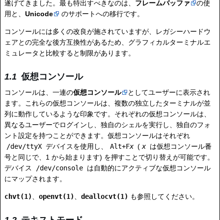
遂げてきました。最も特出すべきなのは、
フレームバッファ
の使
用と、
Unicode
のサポートへの移行です。
コンソールには多くの改良が施されていますが、レガシーハードウ
ェアとの完全な後方互換性があるため、グラフィカルターミナルエ
ミュレータと比較すると制限があります。
仮想コンソール
コンソールは、一連の
仮想コンソール
としてユーザーに表示され
ます。これらの仮想コンソールは、複数の独立したターミナルが並
列に動作しているような印象です。それぞれの仮想コンソールは、
異なるユーザーでログインし、独自のシェルを実行し、独自のフォ
ント設定を持つことができます。仮想コンソールはそれぞれ
/dev/ttyX
デバイスを使用し、
Alt+F
x
(
x
は仮想コンソール番
号と同じで、1 から始まります) を押すことで切り替えが可能です。
デバイス
/dev/console
は自動的にアクティブな仮想コンソール
にマップされます。
chvt(1)
、
openvt(1)
、
deallocvt(1)
も参照してください。