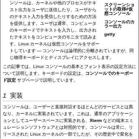
ンソールは、カーネルや他のプロセスがテキ
スクリーンショ
ットの取得#仮
スト出力をユーザに送信したり、ユーザから
想コンソール
のテキスト入力を受信したりするための方法
コンソールのカ
を提供します。ユーザは通常、コンピュータ
ラー出力
のキーボードでテキストを入力し、出力され
getty
たテキストをコンピュータのモニタで読みま
す。Linux カーネルは仮想コンソールをサポー
トしています — コンソールは論理的に分離されていますが、同
じ物理キーボードとディスプレイにアクセスします。
この記事では、Linux コンソールの基本とフォント表示の設定方法に
ついて説明します。キーボードの設定は、
コンソールでのキーボー
ド設定
サブページで説明しています。
実装
コンソールは、ユーザーと直接対話するほとんどのサービスとは異
なり、カーネルに実装されています。これは、通常のアプリケーシ
ョンとしてユーザースペースに実装される、
Xterm
などの端末エミ
ュレーションソフトウェアとは対照的です。コンソールは常に、リ
リースされた Linux カーネルの一部でしたが、その歴史中で変化を