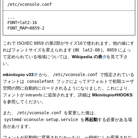
/etc/vconsole.conf
...

FONT=lat2-16

FONT_MAP=8859-2
これで ISO/IEC 8859 の第2部がサイズ16で使われます。他の値にす
ればフォントサイズを変えられます (例:
lat2-08
)。8859 によっ
て定められている地域については、
Wikipedia の表
を見て下さ
い。
mkinitcpio v33
から、
/etc/vconsole.conf
で指定されている
フォントは
consolefont
フックによってデフォルトで初期ユーザ
空間の間に自動的にロードされるようになりました。これにより、
フォントが initramfs に追加されます。詳細は
Mkinitcpio#HOOKS
を参照してください。
また、
/etc/vconsole.conf
を変更した後は、
systemd-vconsole-setup.service
を
再起動
する必要がある場
合があります。
フォントが起動時に変更されなかったり、一時的にしか変更されな