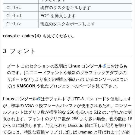
Ctrl+c
現在のタスクをキルします
Ctrl+d
EOF を挿入します
Ctrl+z
現在のタスクをポーズします
console_codes(4)
も見てください。
フォント
ノート
このセクションの説明は
Linux コンソール
におけるも
のです。(ユニコードフォントや最新のグラフィックアダプタの
サポートなど) より多くの機能が備わっているコンソールについ
ては
KMSCON
や似たプロジェクトのページを見て下さい。
Linux コンソール
はデフォルトで UTF-8 エンコードを使用します
が、標準の VGA 互換フレームバッファが使用されるため、コンソー
ルフォントはグリフ数が標準的な 256 あるいは 512 のいずれかに制
限されます。フォントのグリフ数が 256 より多い場合、色の数は 16
から 8 に減少します。与えられた Unicode 値に正しい記号を割り当
てるには、特殊な変換マップ (しばしば
unimap
と呼ばれます) が必