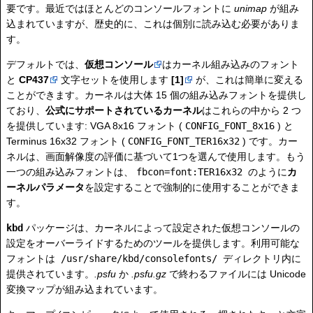
要です。最近ではほとんどのコンソールフォントに
unimap
が組み
込まれていますが、歴史的に、これは個別に読み込む必要がありま
す。
デフォルトでは、
仮想コンソール
はカーネル組み込みのフォント
と
CP437
文字セットを使用します
[1]
が、これは簡単に変える
ことができます。カーネルは大体 15 個の組み込みフォントを提供し
ており、
公式にサポートされているカーネル
はこれらの中から 2 つ
を提供しています: VGA 8x16 フォント (
CONFIG_FONT_8x16
) と
Terminus 16x32 フォント (
CONFIG_FONT_TER16x32
) です。カー
ネルは、画面解像度の評価に基づいて1つを選んで使用します。もう
一つの組み込みフォントは、
fbcon=font:TER16x32
のように
カ
ーネルパラメータ
を設定することで強制的に使用することができま
す。
kbd
パッケージは、カーネルによって設定された仮想コンソールの
設定をオーバーライドするためのツールを提供します。利用可能な
フォントは
/usr/share/kbd/consolefonts/
ディレクトリ内に
提供されています。
.psfu
か
.psfu.gz
で終わるファイルには Unicode
変換マップが組み込まれています。