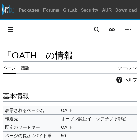
Packages
Forums
GitLab
Security
AUR
Download
コ
ン
メインメニュー
表示
個人
検索
テ
ン
ツ
「OATH」の情報
に
ス
ページ
議論
ツール
キ
ッ
ヘルプ
プ
基本情報
表示されるページ名
OATH
転送先
オープン認証イニシアチブ
(
情報
)
既定のソートキー
OATH
ページの長さ (バイト単
50