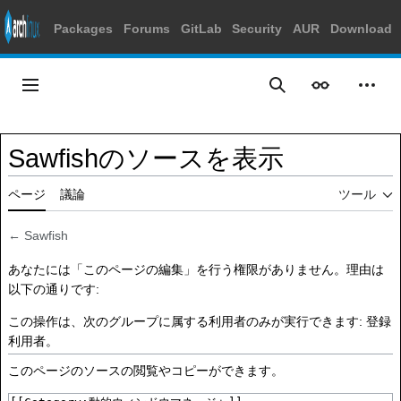
Packages
Forums
GitLab
Security
AUR
Download
コ
ン
メインメニュー
表示
個人
検索
テ
ン
ツ
Sawfishのソースを表示
に
ス
ページ
議論
ツール
キ
ッ
プ
←
Sawfish
あなたには「このページの編集」を行う権限がありません。理由は
以下の通りです:
この操作は、次のグループに属する利用者のみが実行できます:
登録
利用者
。
このページのソースの閲覧やコピーができます。