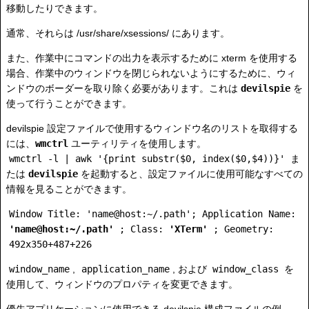
移動したりできます。
通常、それらは /usr/share/xsessions/ にあります。
また、作業中にコマンドの出力を表示するために xterm を使用する
場合、作業中のウィンドウを閉じられないようにするために、ウィ
ンドウのボーダーを取り除く必要があります。これは
devilspie
を
使って行うことができます。
devilspie 設定ファイルで使用するウィンドウ名のリストを取得する
には、
wmctrl
ユーティリティを使用します。
wmctrl -l | awk '{print substr($0, index($0,$4))}'
ま
たは
devilspie
を起動すると、設定ファイルに使用可能なすべての
情報を見ることができます。
Window Title: 'name@host:~/.path'; Application Name:
'name@host:~/.path'
; Class:
'XTerm'
; Geometry:
492x350+487+226
window_name
,
application_name
, および
window_class
を
使用して、ウィンドウのプロパティを変更できます。