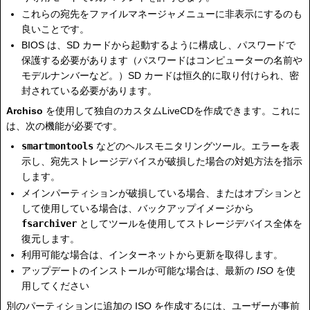
これらの宛先をファイルマネージャメニューに非表示にするのも
良いことです。
BIOS は、SD カードから起動するように構成し、パスワードで
保護する必要があります（パスワードはコンピューターの名前や
モデルナンバーなど。）SD カードは恒久的に取り付けられ、密
封されている必要があります。
Archiso
を使用して独自のカスタムLiveCDを作成できます。これに
は、次の機能が必要です。
smartmontools
などのヘルスモニタリングツール。エラーを表
示し、宛先ストレージデバイスが破損した場合の対処方法を指示
します。
メインパーティションが破損している場合、またはオプションと
して使用している場合は、バックアップイメージから
fsarchiver
としてツールを使用してストレージデバイス全体を
復元します。
利用可能な場合は、インターネットから更新を取得します。
アップデートのインストールが可能な場合は、最新の
ISO
を使
用してください
別のパーティションに追加の ISO を作成するには、ユーザーが事前