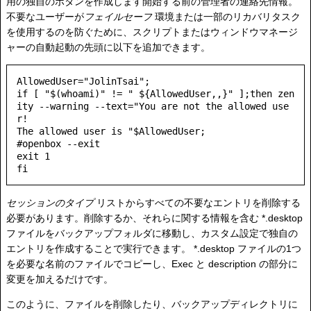
用の独自のボタンを作成します開始する前の管理者の連絡先情報。
不要なユーザーが
フェイルセーフ
環境または一部のリカバリタスク
を使用するのを防ぐために、スクリプトまたはウィンドウマネージ
ャーの自動起動の先頭に以下を追加できます。
AllowedUser="JolinTsai";

if [ "$(whoami)" != " ${AllowedUser,,}" ];then zen
ity --warning --text="You are not the allowed use
r!

The allowed user is "$AllowedUser;

#openbox --exit

exit 1

fi
セッションのタイプ
リストからすべての不要なエントリを削除する
必要があります。削除するか、それらに関する情報を含む *.desktop
ファイルをバックアップフォルダに移動し、カスタム設定で独自の
エントリを作成することで実行できます。 *.desktop ファイルの1つ
を必要な名前のファイルでコピーし、Exec と description の部分に
変更を加えるだけです。
このように、ファイルを削除したり、バックアップディレクトリに