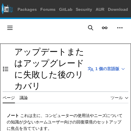
Packages
Forums
GitLab
Security
AUR
Download
コ
ン
メインメニュー
表示
個人
検索
テ
ン
ツ
アップデートまた
に
ス
はアップグレード
キ
1 個の言語版
ッ
目次の表示・非表示を切り替え
に失敗した後のリ
プ
カバリ
ページ
議論
ツール
ノート
これは主に、コンピューターの使用法やニーズについて
の知識が少ないホームユーザー向けの回復環境のセットアップ
に焦点を当てています。