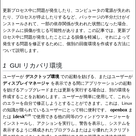
更新プロセス中に問題が発生したり、コンピュータの電源が失われ
たり、プロセスが停止したりするなど、パッケージの半分だけがイ
ンストールされて、一部の依存関係が失われた状態になった場合、
システムに損傷が生じる可能性があります。この記事では、更新プ
ロセス中に問題が発生したことによる損傷を軽減し、それによって
発生する問題を修正するために、個別の回復環境を作成する方法に
ついて説明します。
GUI リカバリ環境
ユーザーが
デスクトップ環境
での起動を妨げる、またはユーザーが
ディスプレイマネージャ
を表示できる間にアプリケーションの起動
を妨げるアップグレードまたは更新を実行する場合は、別の環境を
作成することをお勧めします。ユーザーが簡単に使用して、これら
のエラーを自分で修正しようとすることができます。これは、Linux
の知識が限られているユーザーにとって特に便利です。
openbox
ま
AUR
たは
idesk
で​​使用できる他の同等のウィンドウマネージャーを
インストールし、アクションを実行し、警告を表示し、システムを
表示するように構成されたプログラムまたはより優れたスクリプト