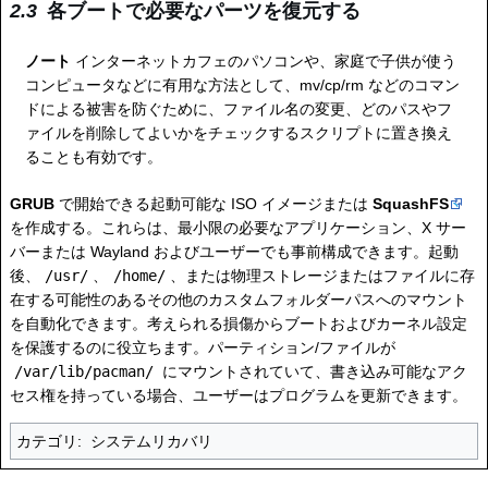
各ブートで必要なパーツを復元する
ノート
インターネットカフェのパソコンや、家庭で子供が使う
コンピュータなどに有用な方法として、mv/cp/rm などのコマン
ドによる被害を防ぐために、ファイル名の変更、どのパスやフ
ァイルを削除してよいかをチェックするスクリプトに置き換え
ることも有効です。
GRUB
で開始できる起動可能な ISO イメージまたは
SquashFS
を作成する。これらは、最小限の必要なアプリケーション、X サー
バーまたは Wayland およびユーザーでも事前構成できます。起動
後、
/usr/
、
/home/
、または物理ストレージまたはファイルに存
在する可能性のあるその他のカスタムフォルダーパスへのマウント
を自動化できます。考えられる損傷からブートおよびカーネル設定
を保護するのに役立ちます。パーティション/ファイルが
/var/lib/pacman/
にマウントされていて、書き込み可能なアク
セス権を持っている場合、ユーザーはプログラムを更新できます。
カテゴリ
:
システムリカバリ