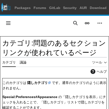
Packages
Forums
GitLab
Security
AUR
Download
コ
ン
メインメニュー
表示
個人
検索
テ
ン
ツ
カテゴリ
:
問題のあるセクション
に
ス
リンクが使われているページ
キ
ッ
カテゴリ
議論
ツール
プ
ヘルプ
このカテゴリは
隠しカテゴリ
です。通常のカテゴリのように表示
されません。
Special:Preferences#Appearance
の「隠しカテゴリを表示」にチ
ェックを入れることで、「隠しカテゴリ」リストで隠しカテゴリを
確認することができます。