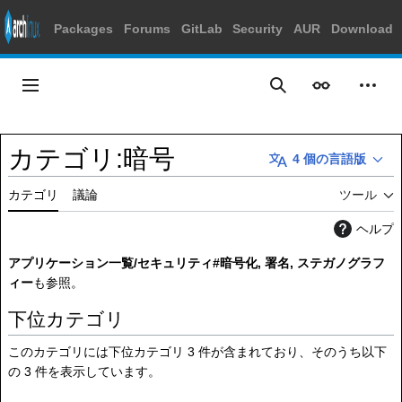
Packages
Forums
GitLab
Security
AUR
Download
コ
ン
メインメニュー
表示
個人
検索
テ
ン
ツ
カテゴリ
:
暗号
4 個の言語版
に
ス
カテゴリ
議論
ツール
キ
ッ
ヘルプ
プ
アプリケーション一覧/セキュリティ#暗号化, 署名, ステガノグラフ
ィー
も参照。
下位カテゴリ
このカテゴリには下位カテゴリ 3 件が含まれており、そのうち以下
の 3 件を表示しています。