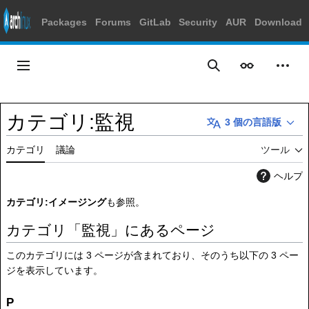
Packages
Forums
GitLab
Security
AUR
Download
コ
ン
メインメニュー
表示
個人
検索
テ
ン
ツ
カテゴリ
:
監視
3 個の言語版
に
ス
カテゴリ
議論
ツール
キ
ッ
ヘルプ
プ
カテゴリ:イメージング
も参照。
カテゴリ「監視」にあるページ
このカテゴリには 3 ページが含まれており、そのうち以下の 3 ペー
ジを表示しています。
P