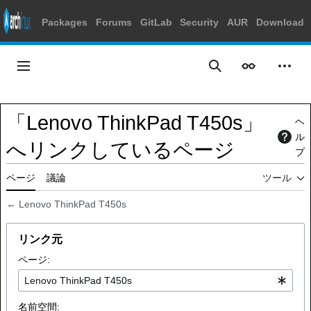
Packages
Forums
GitLab
Security
AUR
Download
コ
ン
メインメニュー
表示
個人
検索
テ
ン
ツ
「Lenovo ThinkPad T450s」
ヘ
に
ル
ス
へリンクしているページ
プ
キ
ッ
ページ
議論
ツール
プ
←
Lenovo ThinkPad T450s
リンク元
ページ:
名前空間: