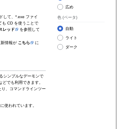
広め
して、*.exe ファイ
色
(ベータ)
も CD を使うことで
自動
スレッド
を参照して
ライト
の更新情報が
こちら
に
ダーク
るシンプルなデーモンで
などでも利用できます。
用したり、コマンドラインツー
るために使われています。