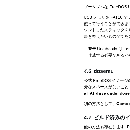
ブータブルな FreeDO
USB メモリを FAT16 
使って行うことができま
ウントしたスティックを
書き換えたいもの全てをコ
警告
Unetbooti
作成する必要があるか
dosemu
公式 FreeDOS イ
分なスペースがないことで
a FAT drive under dos
別の方法として、
Gento
ビルド済みの
他の方法も存在します:
F