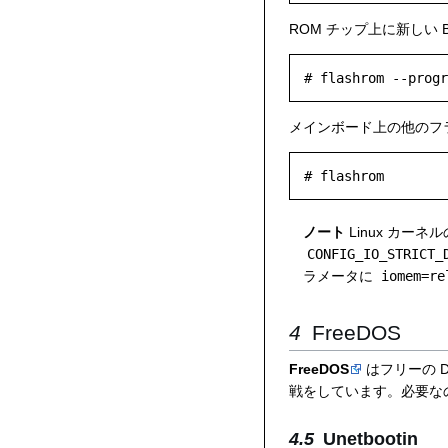
ROM チップ上に新しい B
メインボード上の他のフ
ノート
Linux カー
CONFIG_IO_STRICT_
ラメータに
iomem=re
FreeDOS
FreeDOS
はフリーの 
戦をしています。必要なの
Unetbootin