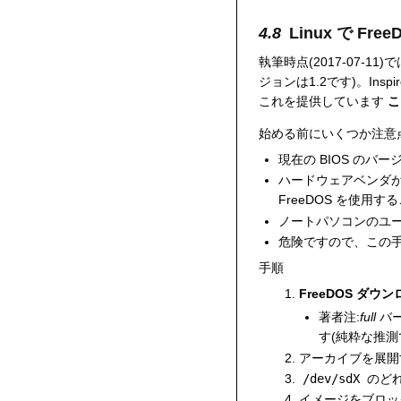
Linux で F
執筆時点(2017-07-11)
ジョンは1.2です)。Insp
これを提供しています
こ
始める前にいくつか注意
現在の BIOS のバ
ハードウェアベンダが
FreeDOS を使用す
ノートパソコンのユー
危険ですので、この
手順
FreeDOS ダウ
著者注:
full
バ
す(純粋な推測
アーカイブを展開
/dev/sdX
のどれ
イメージをブロッ