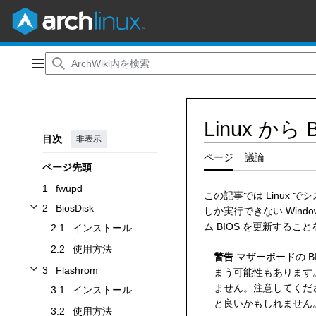
コ
ン
メインメニュー
テ
ン
ツ
Linux か
に
目次
非表示
ス
キ
ページ
議論
ページ先頭
ッ
プ
1
fwupd
この記事では Linux 
2
BiosDisk
しか実行できない Wind
BiosDiskサブセクションを切り替えます
ム BIOS を更新する
2.1
インストール
2.2
使用方法
警告
マザーボードの 
3
Flashrom
まう可能性もあります
Flashromサブセクションを切り替えます
ません。注意してくだ
3.1
インストール
と良いかもしれません
3.2
使用方法