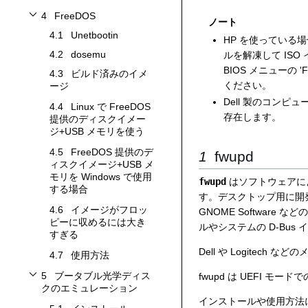
4
FreeDOS
ノート
FreeDOSサブセクションを切り替えます
4.1
Unetbootin
HP を使っている場合
4.2
dosemu
ルを解凍して IS
BIOS メニューの 
4.3
ビルド済みのイメ
ください。
ージ
Dell 製のコンピュ
4.4
Linux で FreeDOS
存在します。
提供のディスクイメー
ジ+USB メモリを使う
4.5
FreeDOS 提供のデ
fwupd
ィスクイメージ+USB メ
モリを Windows で使用
fwupd
はソフトウェアに
する場合
す。デスクトップ用に開
4.6
イメージがフロッ
GNOME Softwar
ピーに収めるには大き
ルやシステムの D-Bu
すぎる
Dell や Logitec
4.7
使用方法
5
ブータブル光学ディス
fwupd は UEFI モ
ブータブル光学ディスクのエミュレーションサブセクションを切り替えます
クのエミュレーション
インストールや使用方法