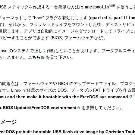
AUR
S USB スティックを作成する一番簡単な方法は
unetbootin
を使うこ
でフォーマットして "boot" フラグを有効にします (
gparted
や
partitio
す)。それから、フラッシュドライブをマウントした後、ディストリビ
選択します。アプリは自動的にイメージをダウンロードしてドライブに
ピーすることができます (BIOS, ファームウェアなど)。
n は Lenovo のシステムで正しく作動しないことがあります。ブータブルス
もしれません。
こちら
を見て下さい。
メージの問題点は、ファームウェアや BIOS のアップデートファイル、プロ
す。Linux で任意のサイズの DOS、ブータブル FAT ドライブを作
emu and then make it bootable with the FreeDOS sys command
o:BIOS Update#FreeDOS environment
を参照してください。
イメージ
reeDOS prebuilt bootable USB flash drive image by Christian Tau