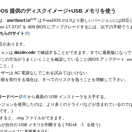
reeDOS 提供のディスクイメージ+USB メモリを使う
AUR
では、
unetbootin
は FreeDOS の1.0より新しいバージョンには対
iron 17-3737 を A09 BIOS にアップグレードするには、以下の手順でう
ちらのサイト
)
点があります。
ージョンは
dmidecode
で確認することができます。すでに最新版になって
この方法がうまくいくことを確認していること(BIOS アップデート
.ex
ること。)
ザーは AC 電源なしでこれを試みてはいけない
手順を実行する場合は、すべてのリスクを負うことを理解して下さい。
ンロードページ
から最新の USB インストーラを入手する。
ージョンを使用したのは、より多くのドライバなどが含まれているので
です。)
すると、
.img
ファイルができます。
が自分の USB メモリか判断する (
fdisk -l
を使う)
クデバイスに直接書き込む。