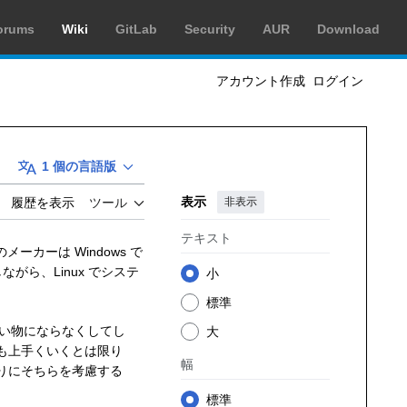
orums
Wiki
GitLab
Security
AUR
Download
アカウント作成
ログイン
1 個の言語版
表示
非表示
履歴を表示
ツール
テキスト
ーカーは Windows で
ながら、Linux でシステ
小
標準
使い物にならなくしてし
大
も上手くいくとは限り
幅
りにそちらを考慮する
標準