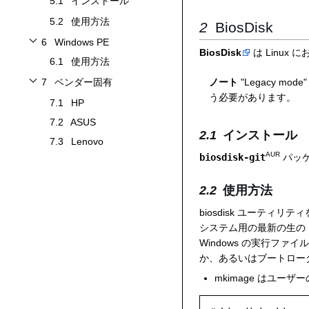
5.1
インストール
5.2
使用方法
BiosDisk
6
Windows PE
Windows PEサブセクションを切り替えます
BiosDisk
は Linux
6.1
使用方法
7
ベンダー固有
ノート
"Legacy m
ベンダー固有サブセクションを切り替えます
う必要があります。
7.1
HP
7.2
ASUS
インストール
7.3
Lenovo
AUR
biosdisk-git
パッ
使用方法
biosdisk ユーティ
システム用の最新の生の 
Windows の実行フ
か、あるいはブートロー
mkimage はユー