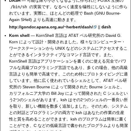
DASH
— 可能な限り小さくなるように作られた POSIX 互換の
/bin/sh
の実装です。なるべく速度を犠牲にしないように作ら
れています。実際に、ほとんどの処理で Bash (GNU Bourne-
Again SHell) よりも高速に動きます。
http://gondor.apana.org.au/~herbert/dash/
||
dash
Korn shell
— KornShell 言語は AT&T ベル研究所の David G.
Korn によって設計・開発されました。様々なコンピューター・
ワークステーションから UNIX などのシステムにアクセスするこ
とができるインタラクティブなコマンド言語です。また、
KornShell 言語はアプリケーションを書くのに使える完全でパワ
フルな高級プログラミング言語でもあり、多くの場合、他の高級
言語よりも簡単で高速です。このため特にプロトタイピングに適
しています。他に広く使われているシェルとして、AT&T ベル研
究所の Steven Bourne によって開発された Bourne シェルと、
カリフォルニア大学の Bill Joy によって開発された C シェルとい
う2つのシェルがあります。ksh はその2つのシェルの一番良い所
を取り、新しい機能を数多く追加しました。そのため、システム
との対話とプログラミングの両方で ksh はあなたの作業の生産
性と質を高めることができます。ksh のプログラムは簡単に書く
ことができ、C などの低級言語で書かれたプログラムよりも簡潔