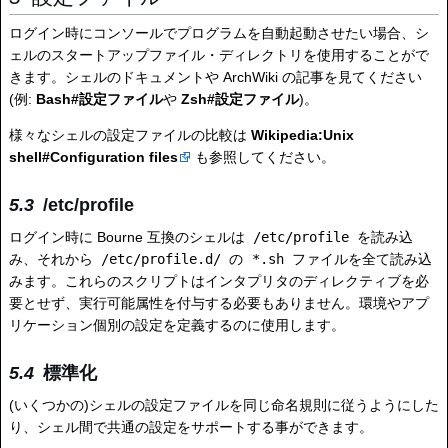
ログイン時にコンソールでプログラムを自動起動させたい場合、シ
ェルのスタートアップファイル・ディレクトリを使用することがで
きます。シェルのドキュメントや ArchWiki の記事を見てください
(例:
Bash#設定ファイル
や
Zsh#設定ファイル
)。
様々なシェルの設定ファイルの比較は
Wikipedia:Unix
shell#Configuration files
も参照してください。
/etc/profile
ログイン時に Bourne 互換のシェルは
/etc/profile
を読み込
み、それから
/etc/profile.d/
の
*.sh
ファイルを全て読み込
みます。これらのスクリプトはインタプリタのディレクティブを必
要とせず、実行可能属性を付与する必要もありません。環境やアプ
リケーション個別の設定を定義するのに使用します。
標準化
(いくつかの)シェルの設定ファイルを同じ命名規則に従うようにした
り、シェル間で共通の設定をサポートする事ができます。