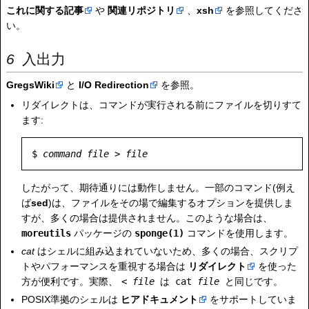
これに関する記事
や
関連リポジトリ
、
xsh
を参照してくださ
い。
入出力
GregsWiki
と
I/O Redirection
を参照。
リダイレクトは、コマンドが実行される前にファイルを切りすて
ます:
$ 
command
file
 > 
file
したがって、期待通りには動作しません。一部のコマンド(例え
ば
sed
)は、ファイルをその場で編集するオプションを提供しま
すが、多くの場合は提供されません。このような場合は、
moreutils
パッケージの
sponge(1)
コマンドを使用します。
cat
はシェルに組み込まれていないため、多くの場合、スクリプ
トやパフォーマンスを重視する場合は
リダイレクト
を使った
方が便利です。実際、
<
file
は
cat
file
と同じです。
POSIX準拠のシェルは
ヒアドキュメント
をサポートしていま