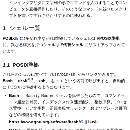
インインタプリタに文字列の形でコマンドを入力することでコン
ピュータを直接操作したり、そのようなコマンドを並べたスクリ
プトを書いて実行させたりするのに使われる。
シェル一覧
POSIX
に(多かれ少なかれ)準拠しているシェルは
#POSIX準拠
に、異なる構文を持つシェルは
#代替シェル
にリストアップされて
います。
POSIX準拠
これらのシェルはすべて
/usr/bin/sh
からリンクできます。
AUR
Bash
、
mksh
、
zsh
、 を
sh
という名前で呼び出すと、自動的
に POSIX に準拠するようになります。
Bash
— Bash は Bourne シェルを拡張したもので、コマンドラ
イン履歴と補完、インデックス付き連想配列、整数演算、プロセ
ス置換、ヒア文字列、正規表現マッチング、およびブレース展開
などの機能を備えています。
https://www.gnu.org/software/bash/
||
bash