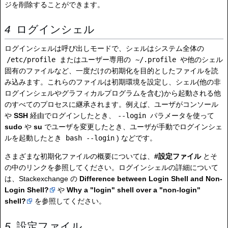
ジを削除することができます。
ログインシェル
ログインシェルは呼び出しモードで、シェルはシステム全体の
/etc/profile
またはユーザー専用の
~/.profile
や他のシェル
固有のファイルなど、一度だけの初期化を目的としたファイルを読
み込みます。これらのファイルは初期環境を設定し、シェル(他の非
ログインシェルやグラフィカルプログラムを含む)から起動される他
のすべてのプロセスに継承されます。例えば、ユーザがコンソール
や
SSH
経由でログインしたとき、
--login
パラメータを使って
sudo
や
su
でユーザを変更したとき、ユーザが手動でログインシェ
ルを起動したとき
bash --login
) などです。
さまざまな初期化ファイルの概要については、
#設定ファイル
とそ
の中のリンクを参照してください。ログインシェルの詳細について
は、Stackexchange の
Difference between Login Shell and Non-
Login Shell?
や
Why a "login" shell over a "non-login"
shell?
を参照してください。
設定ファイル