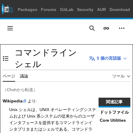
Packages
Forums
GitLab
Security
AUR
Download
コ
ン
メインメニュー
表示
個人
検索
テ
ン
ツ
コマンドライン
に
5 個の言語版
ス
目次の表示・非表示を切り替え
シェル
キ
ッ
ページ
議論
ツール
プ
（
Chsh
から転送）
Wikipedia
より:
関連記事
Unix シェルは、UNIX オペレーティングシステ
ドットファイル
ムおよび Unix 系システムの従来からのユーザ
Core Utilities
インタフェースを提供するコマンドラインイ
ンタプリタまたはシェルである。コマンドラ