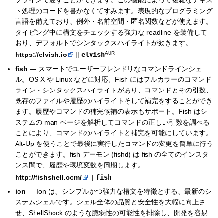
ト処理のコードを書かなくてすみます。表現的なプログラミング
言語を備えており、例外・名前空間・匿名関数などが使えます。
タイピング中に構文をチェックする強力な readline を装備して
おり、デフォルトでシンタックスハイライトが効きます。
AUR
https://elvish.io
||
elvish
fish
— スマートでユーザーフレンドリなコマンドラインシェ
ル。OS X や Linux などに対応。Fish にはフルカラーのコマンド
ライン・シンタックスハイライトがあり、コマンドとその引数、
既存のファイルや履歴のハイライトそして補完をすることができ
ます。履歴やコマンドの補完候補の表示もサポート。Fish はシ
ステムの man ページを解析してコマンドの正しい引数を調べる
ことにより、コマンドのハイライトと補完を可能にしています。
Alt-Up を使うことで最後に実行したコマンドの変更を簡単に行う
ことができます。fish デーモン (fishd) は fish の全てのインスタ
ンス間で、履歴や環境変数を同期します。
http://fishshell.com/
||
fish
ion
— Ion は、シンプルかつ強力な構文を特徴とする、最新のシ
ステムシェルです。シェル全体の品質と安全性を大幅に向上さ
せ、ShellShock のような脆弱性の可能性を排除し、開発を容易