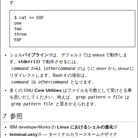
す:
$ cat << EOF

one

two

three

シェル
パイプライン
は、デフォルトでは stdout で動作しま
す。
stderr(3)
で動作させるには、
command
2>&1 |
othercommand
のように
strerr
から
strout
に
リダイレクトします。Bash 4 の場合は、
command
|&
othercommand
となります。
多くの GNU
Core Utilities
はファイルを引数として受けとる事
を思いだしてください。例えば、
grep
pattern
<
file
は
grep
pattern
file
と置きかえられます。
参照
IBM developerWorks の
Linux におけるシェルの進化
terminal.sexy
— ターミナルカラースキームデザイナ