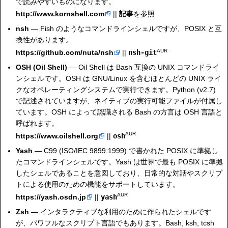
で読みやすいものになります。
http://www.kornshell.com
||
記事
を参照
nsh
— Fish のようなコマンドラインシェルですが、POSIX と互
換性があります。
AUR
https://github.com/nuta/nsh
||
nsh-git
OSH
(Oil Shell)
— Oil Shell は Bash 互換の UNIX コマンドライ
ンシェルです。OSH は GNU/Linux を含むほとんどの UNIX ライ
クなオペレーティングシステムで実行できます。Python (v2.7)
で記述されていますが、ネイティブの実行可能ファイルが付属し
ています。OSH によって認識される Bash の方言は OSH 言語と
呼ばれます。
AUR
https://www.oilshell.org
||
osh
Yash
— C99 (ISO/IEC 9899:1999) で書かれた POSIX に準拠し
たコマンドラインシェルです。Yash は世界で最も POSIX に準拠
したシェルであることを意図しており、日常的な対話やスクリプ
トによる使用のための機能をサポートしています。
AUR
https://yash.osdn.jp
||
yash
Zsh
— インタラクティブな利用のために作られたシェルです
が、パワフルなスクリプト言語でもあります。Bash, ksh, tcsh