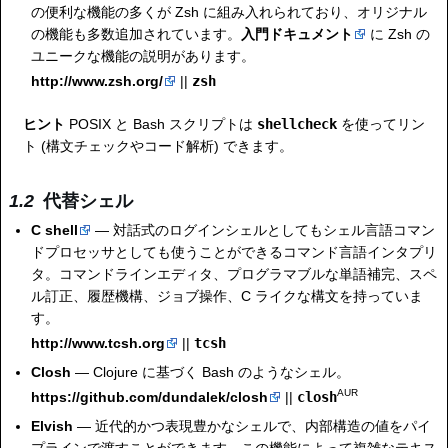
の便利な機能の多くが Zsh に組み入れられており、オリジナル
の機能も多数追加されています。
入門ドキュメント
に Zsh の
ユニークな機能の説明があります。
http://www.zsh.org/
||
zsh
ヒント
POSIX と Bash スクリプトは
shellcheck
を使ってリン
ト (構文チェックやコード解析) できます。
代替シェル
C shell
— 対話式のログインシェルとしてもシェル言語コマン
ドプロセッサとしても使うことができるコマンド言語インタプリ
タ。コマンドラインエディタ、プログラマブルな単語補完、スペ
ル訂正、履歴機構、ジョブ操作、C ライクな構文を持っていま
す。
http://www.tcsh.org
||
tcsh
Closh
— Clojure に基づく Bash のようなシェル。
AUR
https://github.com/dundalek/closh
||
closh
Elvish
— 近代的かつ表現豊かなシェルで、内部構造の値をパイ
プラインで渡すことができます。この機能によって複雑なテキス