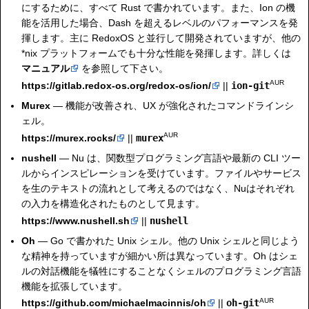
にするために、すべて Rust で書かれています。また、Ion の機
能を活用した場合、Dash を超えるレベルのパフォーマンスを発
揮します。主に RedoxOS と並行して開発されていますが、他の
*nix プラットフォームでも十分な性能を発揮します。詳しくは
マニュアル
を参照して下さい。
AUR
https://gitlab.redox-os.org/redox-os/ion/
||
ion-git
Murex
— 機能が改善され、UX が強化されたコマンドラインシ
ェル。
AUR
https://murex.rocks/
||
murex
nushell
— Nu は、関数型プログラミング言語や最新の CLI ツー
ルからインスピレーションを受けています。ファイルやサービス
を生のテキストの流れとして考えるのではなく、Nuはそれぞれ
の入力を構造化されたものとして見ます。
https://www.nushell.sh
||
nushell
Oh
— Go で書かれた Unix シェル。他の Unix シェルと同じよう
な精神を持っていますが細かい所は異なっています。Oh はシェ
ルの対話機能を犠牲にすることなくシェルのプログラミング言語
機能を拡張しています。
AUR
https://github.com/michaelmacinnis/oh
||
oh-git