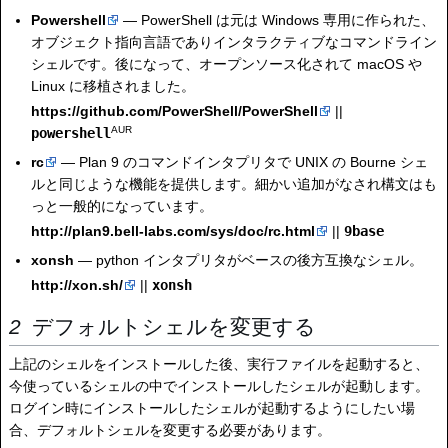
Powershell
— PowerShell は元は Windows 専用に作られた、
オブジェクト指向言語でありインタラクティブなコマンドライン
シェルです。後になって、オープンソース化されて macOS や
Linux に移植されました。
https://github.com/PowerShell/PowerShell
||
AUR
powershell
rc
— Plan 9 のコマンドインタプリタで UNIX の Bourne シェ
ルと同じような機能を提供します。細かい追加がなされ構文はも
っと一般的になっています。
http://plan9.bell-labs.com/sys/doc/rc.html
||
9base
xonsh
— python インタプリタがベースの後方互換なシェル。
http://xon.sh/
||
xonsh
デフォルトシェルを変更する
上記のシェルをインストールした後、実行ファイルを起動すると、
今使っているシェルの中でインストールしたシェルが起動します。
ログイン時にインストールしたシェルが起動するようにしたい場
合、デフォルトシェルを変更する必要があります。