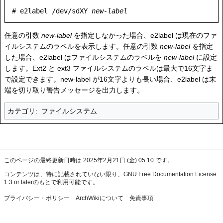
# e2label /dev/sdXY 
new-label
任意の引数
new-label
を指定しなかった場合、e2label は現在のファ
イルシステムのラベルを表示します。任意の引数
new-label
を指定
した場合、e2label はファイルシステムのラベルを
new-label
に設定
します。Ext2 と ext3 ファイルシステムのラベルは最大で16文字ま
で設定できます。new-label が16文字よりも長い場合、e2label は末
端を切り取り警告メッセージを出力します。
カテゴリ
:
ファイルシステム
このページの最終更新日時は 2025年2月21日 (金) 05:10 です。
コンテンツは、特に記載されていない限り、
GNU Free Documentation License
1.3 or later
のもとで利用可能です。
プライバシー・ポリシー
ArchWikiについて
免責事項