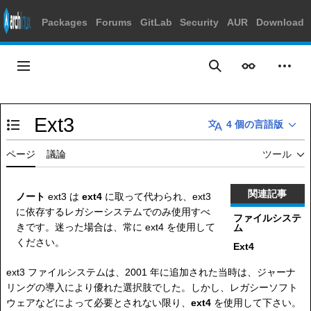
Packages
Forums
GitLab
Security
AUR
Download
コ
ン
メインメニュー
表示
個人
検索
テ
ン
ツ
Ext3
に
4 個の言語版
目次の表示・非表示を切り替え
ス
キ
ページ
議論
ツール
ッ
プ
関連記事
ノート
ext3 は
ext4
に取って代わられ、ext3
に依存するレガシーシステムでのみ使用すべ
ファイルシステ
きです。迷った場合は、常に ext4 を使用して
ム
ください。
Ext4
ext3 ファイルシステムは、2001 年に追加された当時は、ジャーナ
リングの導入により優れた選択肢でした。しかし、レガシーソフト
ウェアなどによって必要とされない限り、
ext4
を使用して下さい。