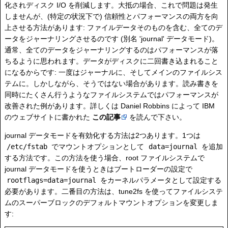
化されディスク I/O を削減します。大抵の場合、これで問題は発生
しませんが、(特定の状況下で) 信頼性とパフォーマンスの両方を向
上させる方法があります: ファイルデータそのものを含む、全てのデ
ータをジャーナリングさせるのです (別名 'journal' データモード)。
通常、全てのデータをジャーナリングするのはパフォーマンスが落
ちるように思われます。データがディスクに二回書き込まれること
になるからです: 一度はジャーナルに、そしてメインのファイルシス
テムに。しかしながら、そうではない場合があります。読み書きを
同時にたくさん行うようなファイルシステムではパフォーマンスが
改善された例があります。詳しくは Daniel Robbins によって IBM
のウェブサイトに書かれた
この記事
を読んで下さい。
journal データモードを有効化する方法は2つあります。1つは
/etc/fstab
でマウントオプションとして
data=journal
を追加
する方法です。この方法を使う場合、root ファイルシステムで
journal データモードを使うときはブートローダーの設定で
rootflags=data=journal
をカーネルパラメータとして設定する
必要があります。二番目の方法は、tune2fs を使ってファイルシステ
ムのスーパーブロックのデフォルトマウントオプションを変更しま
す: