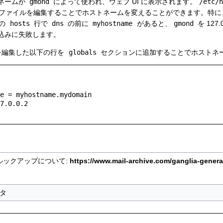
ネームが
gmond
によって使われ、ウェブ UI に表示されます。
/etc/h
ファイルを編集することでホストネームを変えることができます。特に
の
hosts
行で
dns
の前に
myhostname
があると、
gmond
を 127.
込みに失敗します。
を編集した以下の行を
globals
セクションに追加することでホストネー
のルックアップについて:
https://www.mail-archive.com/ganglia-genera
タ