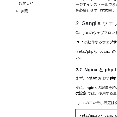
おかしい
ージでインストールでき
を必要とせず
rrdtool
4
参照
Ganglia 
Ganglia のウェブフロ
PHP
が動作する
ウェブサ
/etc/php/php.ini
の
い。
Nginx と php-
まず、
nginx
および
php
次に、
nginx
の記事を読
の設定
では、使用する
nginx の古い最小設定
/etc/nginx/nginx.c