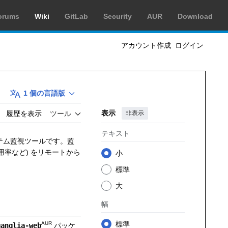
orums
Wiki
GitLab
Security
AUR
Download
アカウント作成
ログイン
1 個の言語版
表示
非表示
履歴を表示
ツール
テキスト
ステム監視ツールです。監
用率など) をリモートから
小
標準
大
幅
標準
AUR
ganglia-web
パッケ