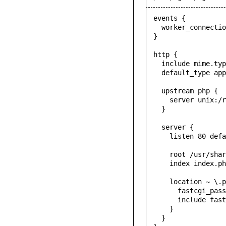
events {

  worker_connections  1024;

}

http {

  include mime.types;

  default_type application/octet-stream;

  upstream php {

    server unix:/run/php-fpm/php-fpm.sock;

  }

  server {

    listen 80 default_server;

    root /usr/share/webapps;

    index index.php;

    location ~ \.php$ {

      fastcgi_pass php;

      include fastcgi.conf;

    }

  }
