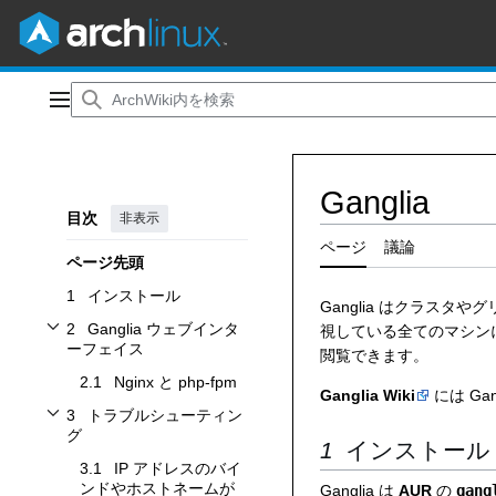
コ
ン
メインメニュー
テ
ン
ツ
Ganglia
に
目次
非表示
ス
キ
ページ
議論
ページ先頭
ッ
プ
1
インストール
Ganglia はクラス
2
Ganglia ウェブインタ
視している全てのマシンに
Ganglia ウェブインターフェイスサブセクションを切り替えます
ーフェイス
閲覧できます。
2.1
Nginx と php-fpm
Ganglia Wiki
には Ga
3
トラブルシューティン
トラブルシューティングサブセクションを切り替えます
グ
インストール
3.1
IP アドレスのバイ
ンドやホストネームが
Ganglia は
AUR
の
gang