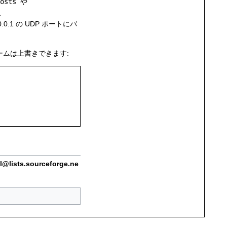
osts
や
、
0.0.1 の UDP ポートにバ
ムは上書きできます:
l@lists.sourceforge.ne