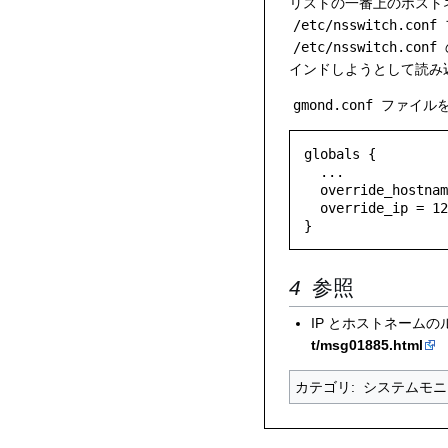
リストの一番上のホスト
/etc/nsswitch.conf
/etc/nsswitch.conf
インドしようとして読み
gmond.conf
ファイル
globals {

  ...

  override_hostname = myhostname.mydomain

  override_ip = 127.0.0.2

}
参照
IP とホストネーム
t/msg01885.html
カテゴリ
:
システムモニ