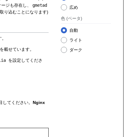
ケージも存在し、
gmetad
広め
 を取り込むことになります)
色
(ベータ)
自動
す。
ライト
を載せています。
ダーク
lia
を設定してくださ
注目してください。
Nginx