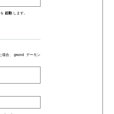
を
起動
します。
た場合、
gmond
デーモン