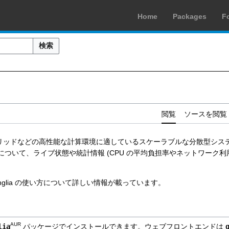
Home
Packages
F
検索
閲覧
ソースを閲覧
タやグリッドなどの高性能な計算環境に適しているスケーラブルな分散型シ
ついて、ライブ状態や統計情報 (CPU の平均負担率やネットワーク利
nglia の使い方について詳しい情報が載っています。
AUR
lia
パッケージでインストールできます。ウェブフロントエンドは