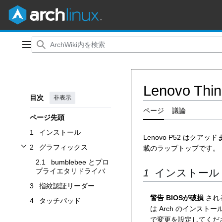
コ
ン
メインメニュー
テ
ン
ツ
Lenovo Thi
に
目次
非表示
ス
キ
ページ
議論
ページ先頭
ッ
プ
1
インストール
Lenovo P52 はクアッ
2
グラフィックス
載のラップトップです。
グラフィックスサブセクションを切り替えます
2.1
bumblebee とプロ
インストール
プライエタリドライバ
3
指紋認証リーダー
警告
BIOSが破損
され
4
タッチパッド
は Arch のインス
で変更を設定してくだ