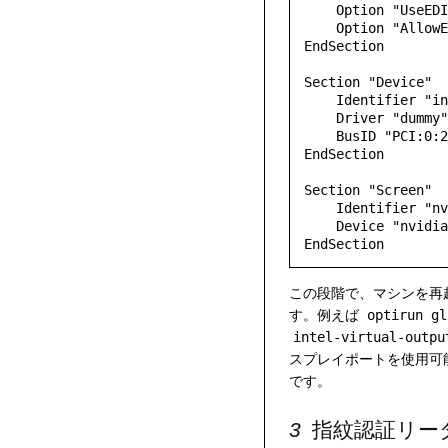
    Option "UseEDID" "true"

    Option "AllowEmptyInitialConfiguration"

EndSection

Section "Device"

    Identifier "intel"

    Driver "dummy"

    BusID "PCI:0:2:0"

EndSection

Section "Screen"

    Identifier "nvidia"

    Device "nvidia"

EndSection
この段階で、マシンを再
す。例えば
optirun gl
intel-virtual-outpu
スプレイポートを使用可
です。
指紋認証リー