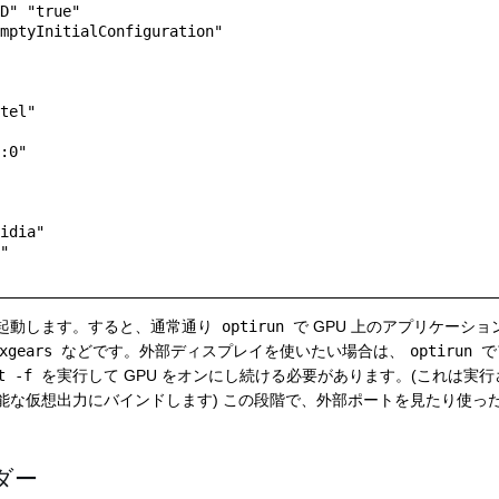
起動します。すると、通常通り
optirun
で GPU 上のアプリケーシ
xgears
などです。外部ディスプレイを使いたい場合は、
optirun
で
t -f
を実行して GPU をオンにし続ける必要があります。(これは実
能な仮想出力にバインドします) この段階で、外部ポートを見たり使っ
ダー