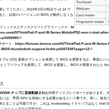
Touchpad
Webcam
してください。2019年3月の時点で v1.24 で
と、以前のバージョンの BIOS が動作しなくな
Card reader
Fingerprint reader
フィックスとディスクリートグラフィックス -
ht
ovo.com/t5/ThinkPad-P-and-W-Series-Mobile/P52-won-t-start-after
m-p/4265065
 のサポート -
https://forums.lenovo.com/t5/ThinkPad-P-and-W-Series-
g-BIOS-thunderbolt-support-for/td-p/4207538?page=12
ブータブル (CD) 更新オプションを使用して BIOS を更新するか、事前に
ールとソフトウェアを使用して、BIOS を更新し、BIOS が更新されたら A
ス
NVIDIA チップに直接配線された
外部ディスプレイポートがあります。
るには、専用 GPU を有効にする必要があるという事です。幸い、統合
ことは可能ですが、これは modesetting ドライバではなく Intel 
ることによってのみ可能です。