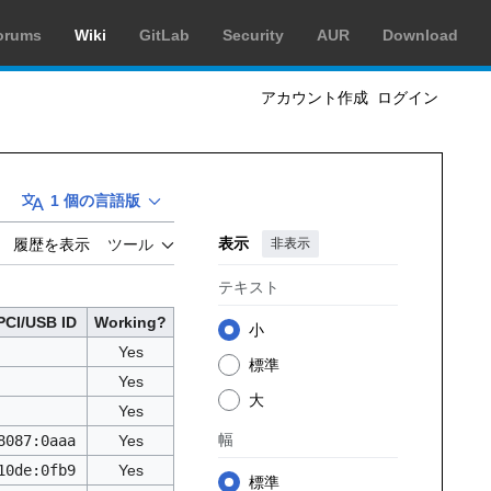
orums
Wiki
GitLab
Security
AUR
Download
アカウント作成
ログイン
1 個の言語版
表示
非表示
履歴を表示
ツール
テキスト
PCI/USB ID
Working?
小
Yes
標準
Yes
大
Yes
幅
8087:0aaa
Yes
10de:0fb9
Yes
標準