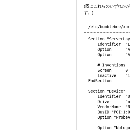
(既にこれらのいずれか
す。):
/etc/bumblebee/xor
Section "ServerLay
    Identifier  "Layout0"

    Option      "AutoAddDevices" "false"

    Option      "AutoAddGPU" "false"

    # Inventions

    Screen      0 "nvidia"

    Inactive    "intel"

EndSection

Section "Device"

    Identifier  "DiscreteNvidia"

    Driver      "nvidia"

    VendorName  "NVIDIA Corporation"

    BusID "PCI:1:0:0"

    Option "ProbeAllGpus" "false"

    Option "NoLogo" "true"
