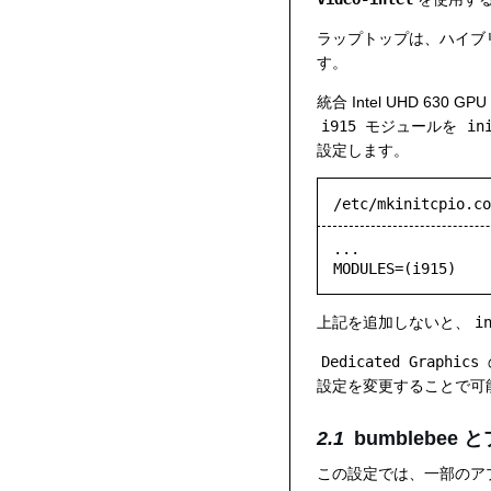
ラップトップは、ハイブリ
す。
統合 Intel UHD 6
i915
モジュールを
in
設定します。
/etc/mkinitcpio.co
...

MODULES=(i915)
上記を追加しないと、
i
Dedicated Graphics
設定を変更することで可
bumblebe
この設定では、一部のアプ