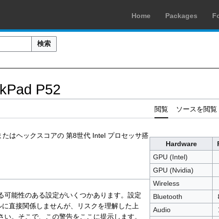
Home
Packages
F
検索
nkPad P52
閲覧
ソースを閲覧
ドまたはヘックスコアの 第8世代 Intel プロセッサ搭
Hardware
GPU (Intel)
GPU (Nvidia)
Wireless
る可能性のある設定がいくつかあります。設定
Bluetooth
トールに直接関係しませんが、リスクを理解した上
Audio
さい。そこで、この警告をここに提示します。