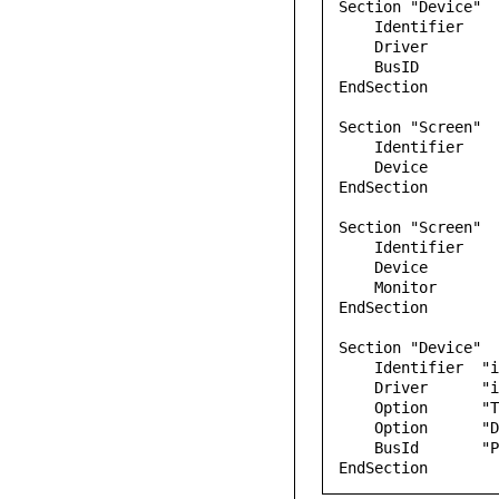
Section "Device"

    Identifier     "nvidia"

    Driver         "dummy"

    BusID          "PCI:1:0:0"

EndSection

Section "Screen"

    Identifier     "nvidia"

    Device         "nvidia"

EndSection

Section "Screen"

    Identifier     "intel"

    Device         "intel"

    Monitor        "Monitor0"

EndSection

Section "Device"

    Identifier  "intel"

    Driver      "intel"

    Option      "TearFree" "true"

    Option      "DRI" "3"

    BusId       "PCI:0:2:0"

EndSection