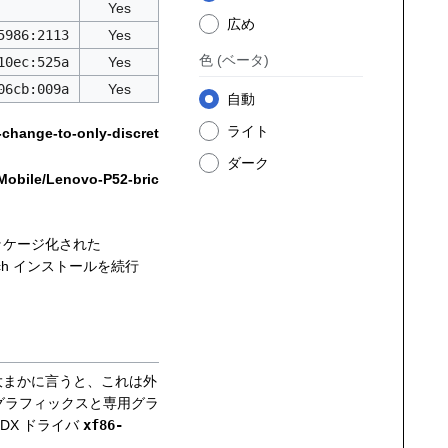
Yes
広め
5986:2113
Yes
色
(ベータ)
10ec:525a
Yes
06cb:009a
Yes
自動
ライト
-change-to-only-discret
ダーク
Mobile/Lenovo-P52-bric
パッケージ化された
rch インストールを続行
大まかに言うと、これは外
グラフィックスと専用グラ
DDX ドライバ
xf86-