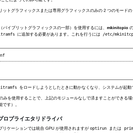
ットグラフィックスまたは専用グラフィックスのみの 2 つのモードのう
30 GPU（パイブリットグラフィックスの一部）を使用するには、
mkinitcpio
の
itramfs
に追加する必要があります。これを行うには
/etc/mkinitc
nf
nitramfs
をロードしようとしたときに動かなくなり、システムが起動
のみを使用することで、上記のモジュールなしで済ますことができる場合が
能です）。
e とプロプライエタリドライバ
リケーションでは統合 GPU が使用されますが
optirun
または
pri