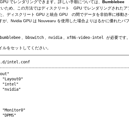
GPU でレンダリングできます。詳しい手順については、
Bumblebee
を
ートがないため、この方法ではディスクリート GPU でレンダリングされた
、ディスクリート GPU と統合 GPU の間でデータを非効率に移動
、Nvidia GPU は Nouvearu を使用した場合よりはるかに優れ
bumblebee
,
bbswitch
,
nvidia
,
xf86-video-intel
が必要です
イルをセットしてください。
.d/intel.conf
out"
