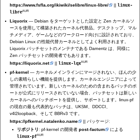
https://www.fsfla.org/ikiwiki/selibre/linux-libre/
||
linux-
AUR
libre
Liquorix
— Debian をターゲットとした設定と Zen カーネルソ
ースを使用して構築されたカーネル代替品。デスクトップ、マル
チメディア、ゲームなどのワークロード向けに設計されており、
Debian Linux の性能代替カーネルとしてよく利用されます。
Liquorix パッチセットのメンテナである Damentz は、同様に
Zen パッチセットの開発者でもあります。
AUR
https://liquorix.net
||
linux-lqx
pf-kernel
— カーネルメインラインにマージされない、ほんの少
しの素晴らしい機能を提供します。カーネルエンジニアによって
管理されています。新しいカーネルのための含まれるパッチのポ
ートが公式にリリースされていない場合、パッチセットは新しい
カーネルへのパッチポートを提供し、サポートします。linux-pf
の現在の最も代表的なパッチは、UKSM、DDCCI、
v4l2loopback、そして BBRv3 です。
https://pfkernel.natalenko.name
|| パッケージ:
リポジトリ
: pf-kernel の開発者
post-factum
による
AUR
linux-pf