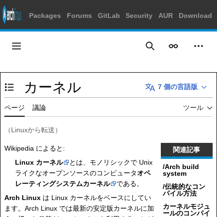
Packages
Forums
GitLab
Security
AUR
Download
コ
ン
メインメニュー
表示
個人
検索
テ
ン
ツ
カーネル
に
7 個の言語版
目次の表示・非表示を切り替え
ス
キ
ページ
議論
ツール
ッ
プ
（
Linux
から転送）
Wikipedia によると:
関連記事
Linux カーネル
とは、モノリシックで Unix
/Arch build
ライクなオープンソースのコンピュータ
オペ
system
レーティングシステムカーネル
である。
/伝統的なコン
パイル方法
Arch Linux
は Linux カーネルをベースにしてい
カーネルモジュ
ます。Arch Linux では最新の安定版カーネルに加
ールのコンパイ