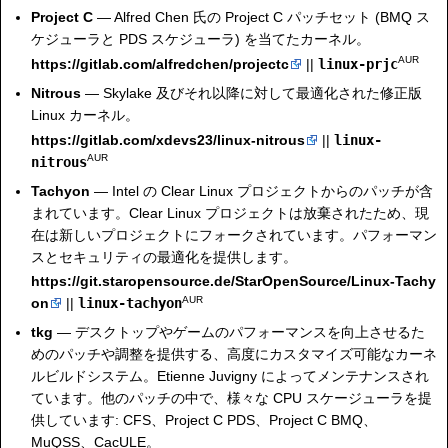
Project C
— Alfred Chen 氏の Project C パッチセット (BMQ ス
ケジューラと PDS スケジューラ) を当てたカーネル。
AUR
https://gitlab.com/alfredchen/projectc
||
linux-prjc
Nitrous
— Skylake 及びそれ以降に対して最適化された修正版
Linux カーネル。
https://gitlab.com/xdevs23/linux-nitrous
||
linux-
AUR
nitrous
Tachyon
— Intel の Clear Linux プロジェクトからのパッチが含
まれています。Clear Linux プロジェクトは放棄されたため、現
在は新しいプロジェクトにフォークされています。パフォーマン
スとセキュリティの最適化を提供します。
https://git.staropensource.de/StarOpenSource/Linux-Tachy
AUR
on
||
linux-tachyon
tkg
— デスクトップやゲームのパフォーマンスを向上させるた
めのパッチや調整を提供する、高度にカスタマイズ可能なカーネ
ルビルドシステム。Etienne Juvigny によってメンテナンスされ
ています。他のパッチの中で、様々な CPU スケージューラを提
供しています: CFS、Project C PDS、Project C BMQ、
MuQSS、CacULE。