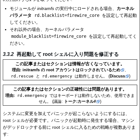
モジュールが
initramfs
の実行中にロードされる場合、
カーネル
パラメータ
rd.blacklist=firewire_core
を設定して再起動
してください。
それ以外の場合、カーネルパラメータ
module_blacklist=firewire_core
を設定して再起動してく
ださい。
再起動して root シェルに入り問題を修正する
この記事またはセクションは情報が古くなっています。
理由:
initramfs の root アカウントはロックされているため
、
rd.rescue
rd.emergency
と
は動作しません。 (
Discuss
)
この記事またはセクションの正確性には問題があります。
rd.emergency
理由:
ではキーボードは動作しないため、使用できま
せん。 (議論:
トーク:カーネル#
)
システムに変更を加えてパニックが起こらないようにするには、
root シェルが必要です。パニックが起動時に発生する場合、マシン
がデッドロックする前に root シェルに入るための戦略が複数ありま
す: