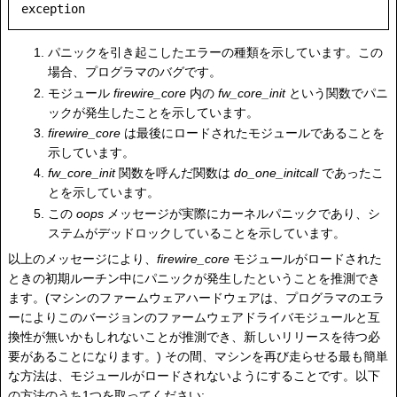
exception
パニックを引き起こしたエラーの種類を示しています。この
場合、プログラマのバグです。
モジュール
firewire_core
内の
fw_core_init
という関数でパニ
ックが発生したことを示しています。
firewire_core
は最後にロードされたモジュールであることを
示しています。
fw_core_init
関数を呼んだ関数は
do_one_initcall
であったこ
とを示しています。
この
oops
メッセージが実際にカーネルパニックであり、シ
ステムがデッドロックしていることを示しています。
以上のメッセージにより、
firewire_core
モジュールがロードされた
ときの初期ルーチン中にパニックが発生したということを推測でき
ます。(マシンのファームウェアハードウェアは、プログラマのエラ
ーによりこのバージョンのファームウェアドライバモジュールと互
換性が無いかもしれないことが推測でき、新しいリリースを待つ必
要があることになります。) その間、マシンを再び走らせる最も簡単
な方法は、モジュールがロードされないようにすることです。以下
の方法のうち1つを取ってください: