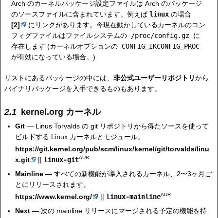
Arch のカーネルパッケージ設定ファイルは Arch のパッケージ
のソースファイルに含まれています。例えば
linux
の場合
[2]
にリンクがあります。今現在動かしているカーネルのコン
フィグファイルはファイルシステムの
/proc/config.gz
に
存在します (カーネルオプションの
CONFIG_IKCONFIG_PROC
が有効になっている場合。)
リストにあるパッケージの中には、
非公式ユーザーリポジトリ
から
バイナリパッケージを入手できるものもあります。
kernel.org カーネル
Git
— Linus Torvalds の git リポジトリから得たソースを使って
ビルドする Linux カーネルとモジュール。
https://git.kernel.org/pub/scm/linux/kernel/git/torvalds/linu
AUR
x.git
||
linux-git
Mainline
— すべての新機能が導入されるカーネル、2〜3ヶ月ご
とにリリースされます。
AUR
https://www.kernel.org/
||
linux-mainline
Next
— 次の mainline リリースにマージされる予定の機能を持