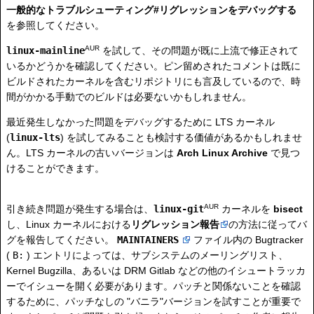
一般的なトラブルシューティング#リグレッションをデバッグする
を参照してください。
AUR
linux-mainline
を試して、その問題が既に上流で修正されて
いるかどうかを確認してください。ピン留めされたコメントは既に
ビルドされたカーネルを含むリポジトリにも言及しているので、時
間がかかる手動でのビルドは必要ないかもしれません。
最近発生しなかった問題をデバッグするために LTS カーネル
(
linux-lts
) を試してみることも検討する価値があるかもしれませ
ん。LTS カーネルの古いバージョンは
Arch Linux Archive
で見つ
けることができます。
AUR
引き続き問題が発生する場合は、
linux-git
カーネルを
bisect
し、Linux カーネルにおける
リグレッション報告
の方法に従ってバ
グを報告してください。
MAINTAINERS
ファイル内の Bugtracker
(
B:
) エントリによっては、サブシステムのメーリングリスト、
Kernel Bugzilla、あるいは DRM Gitlab などの他のイシュートラッカ
ーでイシューを開く必要があります。パッチと関係ないことを確認
するために、パッチなしの "バニラ"バージョンを試すことが重要で