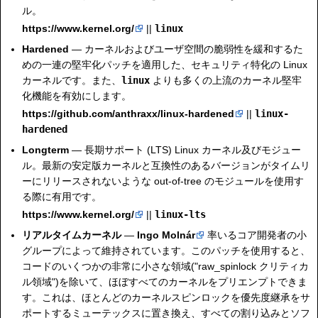
ル。
https://www.kernel.org/
||
linux
Hardened
— カーネルおよびユーザ空間の脆弱性を緩和するた
めの一連の堅牢化パッチを適用した、セキュリティ特化の Linux
カーネルです。また、
linux
よりも多くの上流のカーネル堅牢
化機能を有効にします。
https://github.com/anthraxx/linux-hardened
||
linux-
hardened
Longterm
— 長期サポート (LTS) Linux カーネル及びモジュー
ル。最新の安定版カーネルと互換性のあるバージョンがタイムリ
ーにリリースされないような out-of-tree のモジュールを使用す
る際に有用です。
https://www.kernel.org/
||
linux-lts
リアルタイムカーネル
—
Ingo Molnár
率いるコア開発者の小
グループによって維持されています。このパッチを使用すると、
コードのいくつかの非常に小さな領域("raw_spinlock クリティカ
ル領域")を除いて、ほぼすべてのカーネルをプリエンプトできま
す。これは、ほとんどのカーネルスピンロックを優先度継承をサ
ポートするミューテックスに置き換え、すべての割り込みとソフ