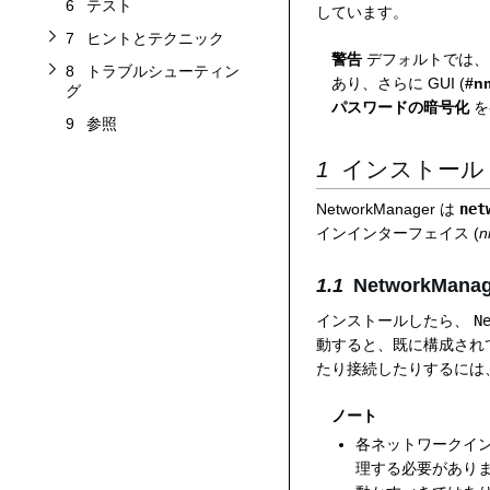
6
テスト
しています。
7
ヒントとテクニック
警告
デフォルトでは、シ
8
トラブルシューティン
あり、さらに GUI (
#n
グ
パスワードの暗号化
を
9
参照
インストール
NetworkManager は
net
インインターフェイス (
n
NetworkMan
インストールしたら、
N
動すると、既に構成されて
たり接続したりするには
ノート
各ネットワークイ
理する必要がありま