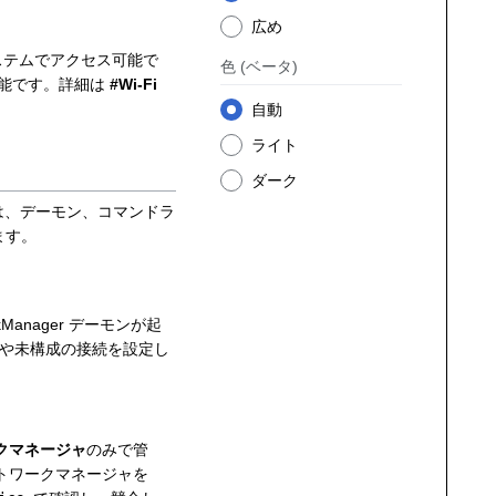
広め
ルシステムでアクセス可能で
色
(ベータ)
可能です。詳細は
#Wi-Fi
自動
ライト
ダーク
は、デーモン、コマンドラ
ます。
Manager デーモンが起
 や未構成の接続を設定し
ークマネージャ
のみで管
ットワークマネージャを