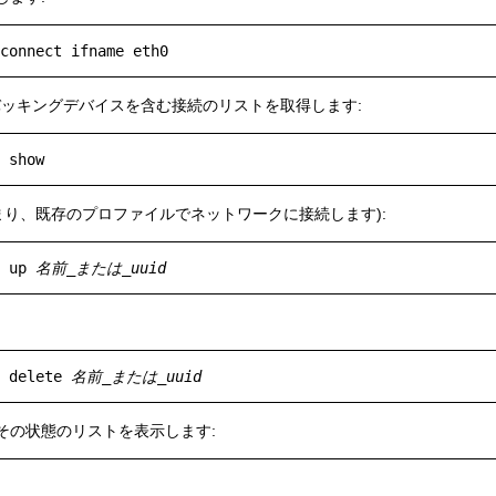
バッキングデバイスを含む接続のリストを取得します:
まり、既存のプロファイルでネットワークに接続します):
 up 
名前_または_uuid
 delete 
名前_または_uuid
その状態のリストを表示します: