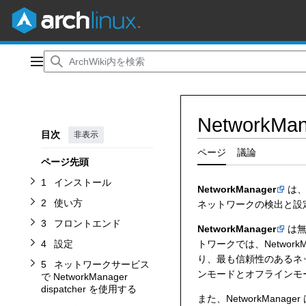
ネットワークサービスで NetworkManager dispatcher を使用するサブセクションを切り替えます
インストールサブセクションを切り替えます
コ
ン
メインメニュー
フロントエンドサブセクションを切り替えます
テ
使い方サブセクションを切り替えます
ン
ツ
NetworkMan
に
目次
設定サブセクションを切り替えます
非表示
ス
キ
ページ
議論
ページ先頭
ッ
ヒントとテクニックサブセクションを切り替えます
トラブルシューティングサブセクションを切り替えます
プ
1
インストール
NetworkManager
は、
2
使い方
ネットワークの検出と設
3
フロントエンド
NetworkManager
は無
4
設定
トワークでは、Networ
り、最も信頼性のあるネッ
5
ネットワークサービス
ンモードとオフラインモ
で NetworkManager
dispatcher を使用する
また、NetworkMan