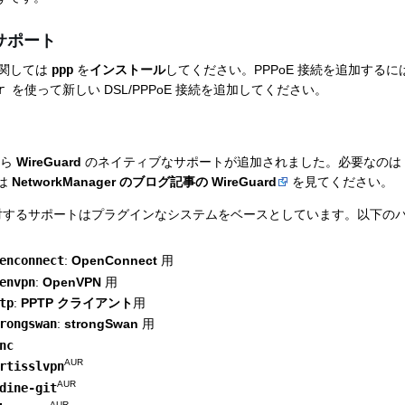
L サポート
トに関しては
ppp
を
インストール
してください。PPPoE 接続を追加するに
r
を使って新しい DSL/PPPoE 接続を追加してください。
 から
WireGuard
のネイティブなサポートが追加されました。必要なのは
は
NetworkManager のブログ記事の WireGuard
を見てください。
プに対するサポートはプラグインなシステムをベースとしています。以下の
enconnect
:
OpenConnect
用
envpn
:
OpenVPN
用
tp
:
PPTP クライアント
用
rongswan
:
strongSwan
用
nc
AUR
rtisslvpn
AUR
dine-git
AUR