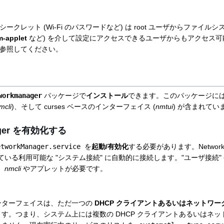
ークレット (Wi-Fi のパスワードなど) は root ユーザからファイ
m-applet
など) を介して設定にアクセスできるユーザからもアクセス
参照してください。
workmanager
パッケージで
インストール
できます。このパッケージに
mcli
)、そして curses ベースのインターフェイス (
nmtui
) が含まれてい
ager を有効化する
etworkManager.service
を
起動/有効化
する必要があります。Network
いる利用可能な "システム接続" に自動的に接続します。"ユーザ接続"
、
nmcli
やアプレットが必要です。
ンターフェイスは、ただ一つの
DHCP クライアントあるいはネットワ
す。つまり、システム上には複数の DHCP クライアントあるいはネ