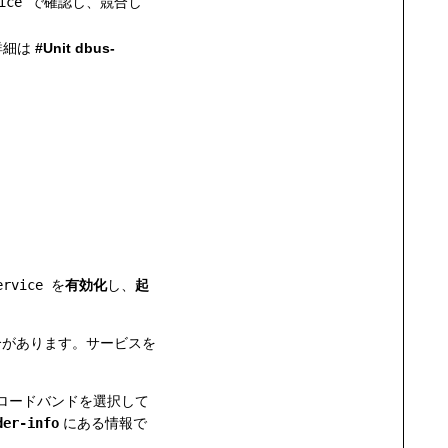
ice
で確認し、競合し
詳細は
#Unit dbus-
。
ervice
を
有効化
し、
起
合があります。サービスを
ブロードバンドを選択して
der-info
にある情報で