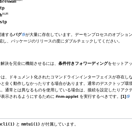
breswan
tp
AUR
h
stp
関連する
バグ
が大量に存在しています。デーモンプロセスのオプションが
認し、パッケージのリリースの度にダブルチェックしてください。
NS 解決を完全に機能させるには、
条件付きフォワーディング
をセットア
ンは、ドキュメント化されたコマンドラインインターフェイスが存在し
いと全く動作しなかったりする場合があります。通常のデスクトップ環
ん。通常とは異なるものを使用している場合は、接続を設定したりアク
が表示されるようにするために
#nm-applet
を実行するべきです。
[1]
mcli(1)
と
nmtui(1)
が付属しています。