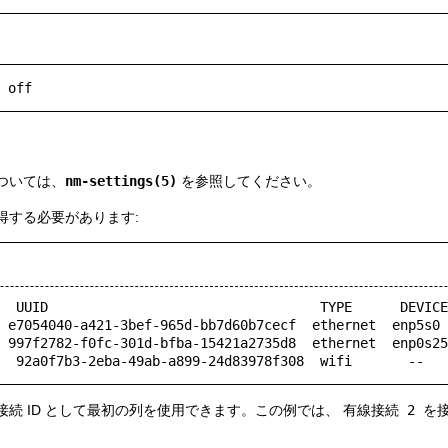
る
ついては、
nm-settings(5)
を参照してください。
得する必要があります:
  UUID                                  TYPE      DEVICE

7054040-a421-3bef-965d-bb7d60b7cecf  ethernet  enp5s0

97f2782-f0fc-301d-bfba-15421a2735d8  ethernet  enp0s25

続 ID として最初の列を使用できます。この例では、
有線接続 2
を接