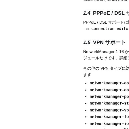
PPPoE / DS
PPPoE / DSL サポー
nm-connection-edito
VPN サポート
NetworkManager 1.16
ジュールだけです。詳細
その他の VPN タイ
ます:
networkmanager-op
networkmanager-op
networkmanager-pp
networkmanager-st
networkmanager-vp
networkmanager-fo
networkmanager-io