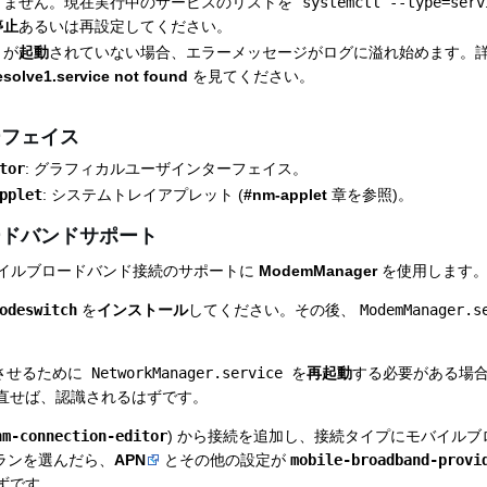
りません。現在実行中のサービスのリストを
systemctl --type=serv
停止
あるいは再設定してください。
が
起動
されていない場合、エラーメッセージがログに溢れ始めます。
esolve1.service not found
を見てください。
ーフェイス
tor
: グラフィカルユーザインターフェイス。
pplet
: システムトレイアプレット (
#nm-applet
章を参照)。
ードバンドサポート
 はモバイルブロードバンド接続のサポートに
ModemManager
を使用します
odeswitch
を
インストール
してください。その後、
ModemManager.s
認識させるために
NetworkManager.service
を
再起動
する必要がある場
直せば、認識されるはずです。
nm-connection-editor
) から接続を追加し、接続タイプにモバイル
プランを選んだら、
APN
とその他の設定が
mobile-broadband-provi
ずです。