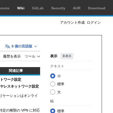
orums
Wiki
GitLab
Security
AUR
Download
アカウント作成
ログイン
8 個の言語版
表示
非表示
履歴を表示
ツール
テキスト
関連記事
小
トワーク設定
標準
ヤレスネットワーク設定
大
アプリケーションはオンライ
幅
特定の種類の VPN に対応
標準