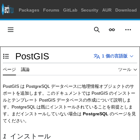
Packages
Forums
GitLab
Security
AUR
Download
コ
ン
メインメニュー
表示
個人
検索
テ
ン
ツ
PostGIS
に
1 個の言語版
目次の表示・非表示を切り替え
ス
キ
ページ
議論
ツール
ッ
プ
PostGIS は PostgreSQL データベースに地理情報オブジェクトのサ
ポートを追加します。このドキュメントでは PostGIS のインストー
ルとテンプレート PostGIS データベースの作成について説明しま
す。PostgreSQL は既にインストールされていることを前提としま
す。まだインストールしていない場合は
PostgreSQL
のページを見
てください。
インストール