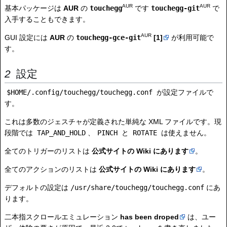
AUR
AUR
基本パッケージは
AUR
の
touchegg
です
touchegg-git
で
入手することもできます。
AUR
GUI 設定には
AUR
の
touchegg-gce-git
[1]
が利用可能で
す。
設定
$HOME/.config/touchegg/touchegg.conf
が設定ファイルで
す。
これは多数のジェスチャが定義された単純な XML ファイルです。現
段階では
TAP_AND_HOLD
、
PINCH
と
ROTATE
は使えません。
全てのトリガーのリストは
公式サイトの Wiki にあります
。
全てのアクションのリストは
公式サイトの Wiki にあります
。
デフォルトの設定は
/usr/share/touchegg/touchegg.conf
にあ
ります。
二本指スクロールエミュレーション
has been droped
は、ユー