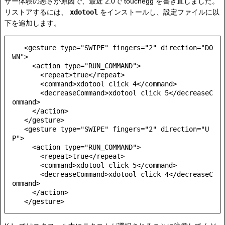
ザー体験の悪さが原因で、最近 2.0で touchegg を書き直しました。
リストアするには、
xdotool
をインストールし、設定ファイルに以
下を追加します。
   <gesture type="SWIPE" fingers="2" direction="DO
WN">

     <action type="RUN_COMMAND">

       <repeat>true</repeat>

       <command>xdotool click 4</command>

       <decreaseCommand>xdotool click 5</decreaseC
ommand>

     </action>

   </gesture>

   <gesture type="SWIPE" fingers="2" direction="U
P">

     <action type="RUN_COMMAND">

       <repeat>true</repeat>

       <command>xdotool click 5</command>

       <decreaseCommand>xdotool click 4</decreaseC
ommand>

     </action>
