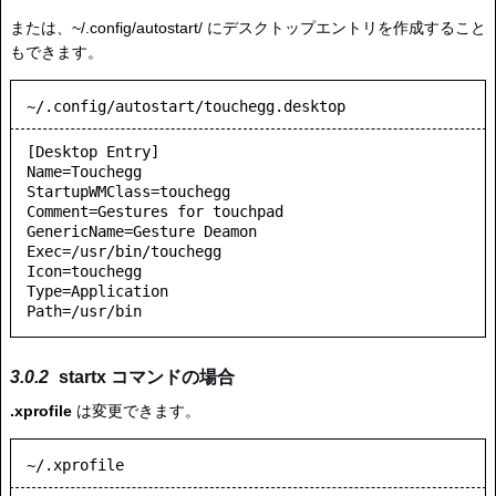
または、~/.config/autostart/ にデスクトップエントリを作成すること
もできます。
~/.config/autostart/touchegg.desktop
[Desktop Entry]

Name=Touchegg

StartupWMClass=touchegg

Comment=Gestures for touchpad

GenericName=Gesture Deamon

Exec=/usr/bin/touchegg

Icon=touchegg

Type=Application

startx コマンドの場合
.xprofile
は変更できます。
~/.xprofile