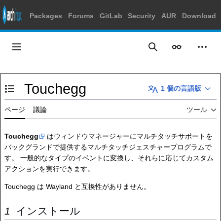
Packages
Forums
GitLab
Security
AUR
Download
コ
ン
メインメニュー
表示
個人
検索
テ
ン
ツ
Touchegg
に
1 個の言語版
目次の表示・非表示を切り替え
ス
キ
ページ
議論
ツール
ッ
プ
Touchegg
はウィンドウマネージャーにマルチタッチサポートを
バックグランドで提供するマルチタッチジェスチャープログラムで
す。 一般的なタイプのイベントに変換し、それらに応じてカスタム
アクションを実行できます。
Touchegg は Wayland と互換性がありません。
インストール