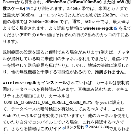
Power)から算出され、
dBm/mBm (1dBm=100mBm) または mW (対
数スケール)
により測られます。2.4Ghz 帯では、米国とカナダで
は最大が 30dBm、ヨーロッパのほとんどの地域では 20dBm、その
他の地域では 20dBm~30dBm です。通常、5Ghz 帯では、最大値は
より低く規定されます。より詳細な情報は
wireless-regdb
を見て
ください(EIRP の dBm 値はそれぞれの行の2番めのカッコの中にあ
ります)。
規制範囲の設定を誤ると便利である場合があります(例えば、チャネ
ルが混雑している時に未使用のチャネルを利用できたり、送信パワ
ーを増やして送信範囲を広げたり)。しかし、地域の法律に違反した
り、他の無線機器と干渉する可能性があるので、
推奨されません
。
wireless-regdb
が
インストール
されていれば、カーネルは規制範
囲のデータベースを直接読み込みます。直接読み込むため、セキュ
リティ上の理由により、カーネルは
CONFIG_CFG80211_USE_KERNEL_REGDB_KEYS
を yes に設定し
て、データベースの暗号検証を有効化してあるべきです。これは
Arch のカーネルには有効化されていますが、他のカーネルを使用し
ていたり自分でコンパイルしている場合、これを確認するべきで
[
リンク切れ
2024-07-30]
す。さらなる情報は
このガイド
で見られま