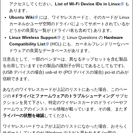
アクセスしてください。
List of Wi-Fi Device IDs in Linux
も
あります。
Ubuntu Wiki
には、ワイヤレスカードと、そのカードが Linux
カーネルかユーザ空間のドライバによってサポートされているか
どうかの良質な一覧が (ドライバ名も含めて) あります。
Linux Wireless Support
と Linux Questions の
Hardware
Compatibility List
(HCL) にも、カーネルフレンドリーなハー
ドウェアの良質なデータベースがあります。
注意点として、一部のベンダーは、異なるチップセットを含む製品
を出荷しています (その製品の識別子が同じであるとしてもです)。
(USB デバイスの場合) usb-id や (PCI デバイスの場合) pci-id のみが
信頼できます。
あなたのワイヤレスカードが上記のリストにあった場合、このペー
ジの
#ドライバとファームウェアのトラブルシューティング
サブセ
クションを見て下さい、特定のワイヤレスカードのドライバーやフ
ァームウェアのインストール情報が載っています。その後、また
ド
ライバーの状態を確認
してください。
ワイヤレスハードウェアが上記のリストになかった場合、おそらく
サポートしているのが Windows のみだと思われます (一部の