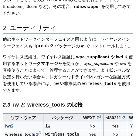
Broadcom、3com など)。その場合、
ndiswrapper
を使用してみて
ください。
ユーティリティ
他のネットワークインターフェイスと同じように、ワイヤレスイン
ターフェイスも
iproute2
パッケージの
ip
でコントロールします。
ワイヤレス接続は、ワイヤレス認証に
wpa_supplicant
や
iwd
を使
用する
ネットワークマネージャ
を使うか、
wpa_supplicant
や
iwd
を
直接使うことによって、管理することができます。より低レベルな
設定を行いたい場合や、レガシーなドライバやレガシーな認証方式
を使用している場合には、
iw
や非推奨の
wireless_tools
を使用
できます。
iw と wireless_tools の比較
2
ソフトウェア
パッケージ
WEXT
nl80211
WE
iw
iw
No
Yes
Ye
1
wireless_tools
wireless_tools
Yes
No
Ye