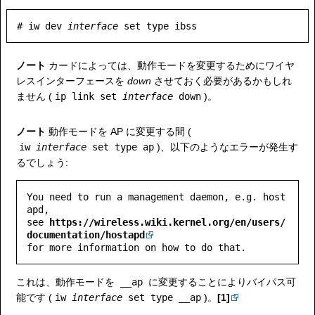
# iw dev 
interface
ノート
カードによっては、動作モードを変更するためにワイヤ
レスインターフェースを
down
させておく必要があるかもしれ
ません (
ip link set
interface
down
)。
ノート
動作モードを AP に変更する間 (
iw
interface
set type ap
)、以下のようなエラーが発生す
るでしょう:
You need to run a management daemon, e.g. host
apd,

see 
https://wireless.wiki.kernel.org/en/users/
documentation/hostapd
これは、動作モードを
__ap
に変更することによりバイパス可
能です (
iw
interface
set type __ap
)。
[1]