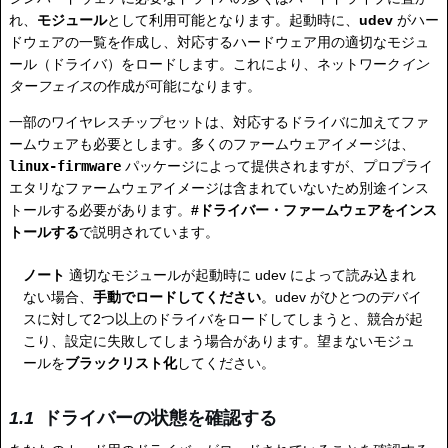
れ、
モジュール
として利用可能となります。起動時に、
udev
がハー
ドウェアの一覧を作成し、対応するハードウェア用の適切なモジュ
ール（ドライバ）をロードします。これにより、ネットワーク
イン
ターフェイス
の作成が可能になります。
一部のワイヤレスチップセットは、対応するドライバに加えてファ
ームウェアも必要とします。多くのファームウェアイメージは、
linux-firmware
パッケージによって提供されますが、プロプライ
エタリなファームウェアイメージは含まれていないため別途インス
トールする必要があります。
#ドライバー・ファームウェアをインス
トールする
で説明されています。
ノート
適切なモジュールが起動時に udev によって読み込まれ
ない場合、
手動でロードしてください
。udev がひとつのデバイ
スに対して2つ以上のドライバをロードしてしまうと、競合が起
こり、設定に失敗してしまう場合があります。望まないモジュ
ールを
ブラックリスト化
してください。
ドライバーの状態を確認する