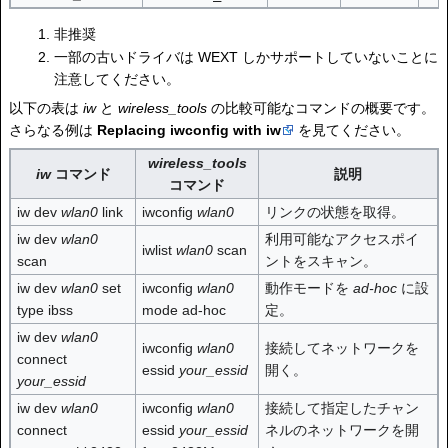
非推奨
一部の古いドライバは WEXT しかサポートしていないことに
注意してください。
以下の表は
iw
と
wireless_tools
の比較可能なコマンドの概要です。
さらなる例は
Replacing iwconfig with iw
を見てください。
wireless_tools
iw
コマンド
説明
コマンド
iw dev
wlan0
link
iwconfig
wlan0
リンクの状態を取得。
iw dev
wlan0
利用可能なアクセスポイ
iwlist
wlan0
scan
scan
ントをスキャン。
iw dev
wlan0
set
iwconfig
wlan0
動作モードを
ad-hoc
に設
type ibss
mode ad-hoc
定。
iw dev
wlan0
iwconfig
wlan0
接続してネットワークを
connect
essid
your_essid
開く。
your_essid
iw dev
wlan0
iwconfig
wlan0
接続して指定したチャン
connect
essid
your_essid
ネルのネットワークを開