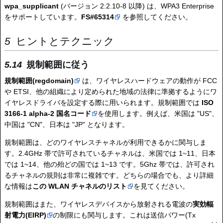
wpa_supplicant
(バージョン 2:2.10-8 以降) は、WPA3 Enterprise
をサポートしています。
FS#65314
を参照してください。
ヒントとテクニック
規制範囲に従う
規制範囲(regdomain)
は、ワイヤレスハードウェアの動作が FCC
や ETSI、他の組織により定められた地域の法律に準拠するようにワ
イヤレスドライバを設定する際に用いられます。規制範囲では
ISO
3166-1 alpha-2 国名コード
を使用します。例えば、米国は "US"、
中国は "CN"、日本は "JP" となります。
規制範囲は、どのワイヤレスチャネルが利用できるかに関与しま
す。2.4GHz 帯で許可されているチャネルは、米国では 1~11、日本
では 1~14、他の殆どの国では 1~13 です。5Ghz 帯では、許可され
るチャネルの規則は非常に複雑です。どちらの場合でも、より詳細
な情報は
この WLAN チャネルのリスト
を見てください。
規制範囲はまた、ワイヤレスデバイスから放射される電波の
実効輻
射電力(EIRP)
の制限にも関与します。これは送信パワー(Tx