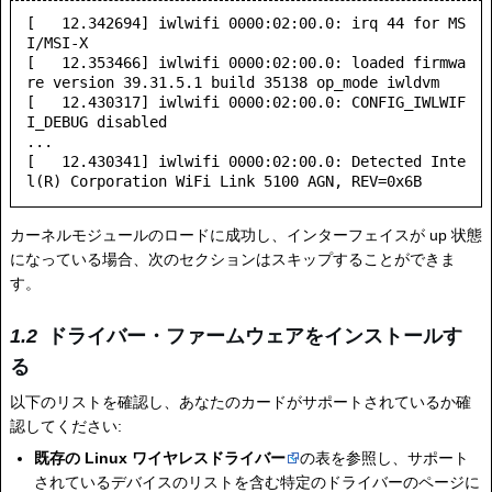
[   12.342694] iwlwifi 0000:02:00.0: irq 44 for MS
I/MSI-X

[   12.353466] iwlwifi 0000:02:00.0: loaded firmwa
re version 39.31.5.1 build 35138 op_mode iwldvm

[   12.430317] iwlwifi 0000:02:00.0: CONFIG_IWLWIF
I_DEBUG disabled

...

[   12.430341] iwlwifi 0000:02:00.0: Detected Inte
l(R) Corporation WiFi Link 5100 AGN, REV=0x6B
カーネルモジュールのロードに成功し、インターフェイスが up 状態
になっている場合、次のセクションはスキップすることができま
す。
ドライバー・ファームウェアをインストールす
る
以下のリストを確認し、あなたのカードがサポートされているか確
認してください:
既存の Linux ワイヤレスドライバー
の表を参照し、サポート
されているデバイスのリストを含む特定のドライバーのページに