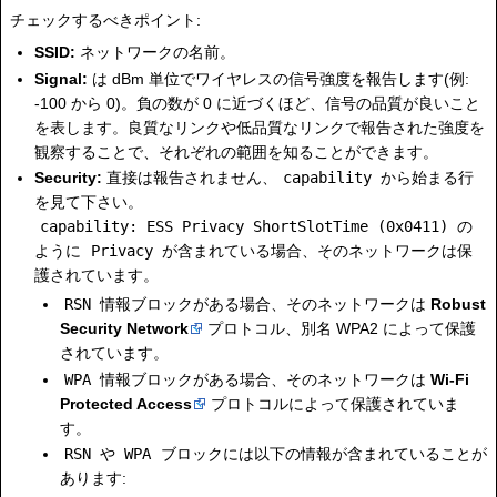
チェックするべきポイント:
SSID:
ネットワークの名前。
Signal:
は dBm 単位でワイヤレスの信号強度を報告します(例:
-100 から 0)。負の数が 0 に近づくほど、信号の品質が良いこと
を表します。良質なリンクや低品質なリンクで報告された強度を
観察することで、それぞれの範囲を知ることができます。
Security:
直接は報告されません、
capability
から始まる行
を見て下さい。
capability: ESS Privacy ShortSlotTime (0x0411)
の
ように
Privacy
が含まれている場合、そのネットワークは保
護されています。
RSN
情報ブロックがある場合、そのネットワークは
Robust
Security Network
プロトコル、別名 WPA2 によって保護
されています。
WPA
情報ブロックがある場合、そのネットワークは
Wi-Fi
Protected Access
プロトコルによって保護されていま
す。
RSN
や
WPA
ブロックには以下の情報が含まれていることが
あります: