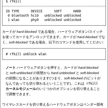
$ rfkill
ID TYPE      DEVICE      SOFT      HARD

 0 bluetooth hci0   unblocked unblocked

カードが
hard-blocked
である場合、ハードウェアボタン/スイッチ
を使ってカードをアンロックできます。カードが
hard-blocked
でな
く、
soft-blocked
である場合、以下のコマンドを使用してください:
ノート
ハードウェアボタンを押すと、カードが
hard-blocked
と
soft-unblocked
の状態から
hard-unblocked
と
soft-blocked
の状態になることがあります(つまり、
soft-blocked
のビットが
なんであっても切り替わるということです)。これは
rfkill
カーネルモジュール
のいくつかのオプションを切り替えること
で調整できます。
ワイヤレスカードを切り替えるハードウェアボタンはベンダー固有