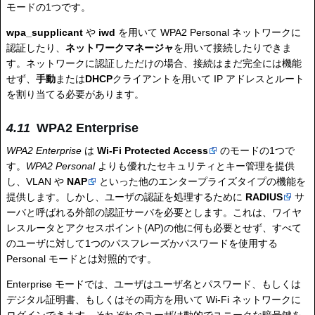
モードの1つです。
wpa_supplicant
や
iwd
を用いて WPA2 Personal ネットワークに
認証したり、
ネットワークマネージャ
を用いて接続したりできま
す。ネットワークに認証しただけの場合、接続はまだ完全には機能
せず、
手動
または
DHCP
クライアントを用いて IP アドレスとルート
を割り当てる必要があります。
WPA2 Enterprise
WPA2 Enterprise
は
Wi-Fi Protected Access
のモードの1つで
す。
WPA2 Personal
よりも優れたセキュリティとキー管理を提供
し、VLAN や
NAP
といった他のエンタープライズタイプの機能を
提供します。しかし、ユーザの認証を処理するために
RADIUS
サ
ーバと呼ばれる外部の認証サーバを必要とします。これは、ワイヤ
レスルータとアクセスポイント(AP)の他に何も必要とせず、すべて
のユーザに対して1つのパスフレーズかパスワードを使用する
Personal モードとは対照的です。
Enterprise モードでは、ユーザはユーザ名とパスワード、もしくは
デジタル証明書、もしくはその両方を用いて Wi-Fi ネットワークに