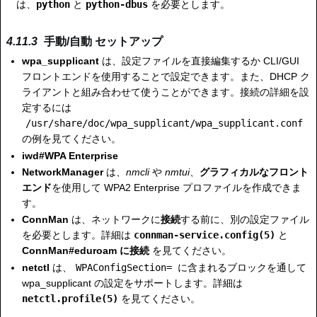
は、
python
と
python-dbus
を必要とします。
手動/自動 セットアップ
wpa_supplicant
は、設定ファイルを直接編集するか CLI/GUI
フロントエンドを使用することで設定できます。また、DHCP ク
ライアントと組み合わせて使うことができます。接続の詳細を設
定するには
/usr/share/doc/wpa_supplicant/wpa_supplicant.conf
の例を見てください。
iwd#WPA Enterprise
NetworkManager
は、
nmcli
や
nmtui
、
グラフィカルなフロント
エンド
を使用して WPA2 Enterprise プロファイルを作成できま
す。
ConnMan
は、ネットワークに
接続
する前に、別の設定ファイル
を必要とします。詳細は
connman-service.config(5)
と
ConnMan#eduroam に接続
を見てください。
netctl
は、
WPAConfigSection=
に含まれるブロックを通して
wpa_supplicant の設定をサポートします。詳細は
netctl.profile(5)
を見てください。