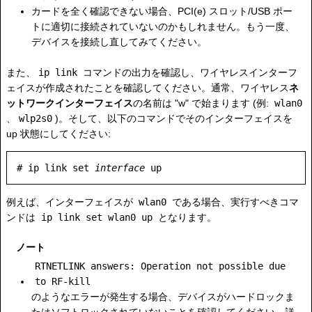
カードを全く確認できない場合、PCI(e) スロット/USB ポー
トに適切に接続されていないのかもしれません。もう一度、
デバイスを接続し直してみてください。
また、
ip link
コマンドの出力を確認し、ワイヤレスインターフ
ェイスが作成されたことを確認してください。通常、ワイヤレス
ネ
ットワークインターフェイス
の名前は "w" で始まります (例:
wlan0
、
wlp2s0
)。そして、以下のコマンドでそのインターフェイスを
up 状態にしてください:
# ip link set 
interface
例えば、インターフェイスが
wlan0
である場合、実行すべきコマ
ンドは
ip link set wlan0 up
となります。
ノート
RTNETLINK answers: Operation not possible due
to RF-kill
のようなエラーが発生する場合、デバイスがハードロックま
たはソフトロックされていないことを確認してください。詳