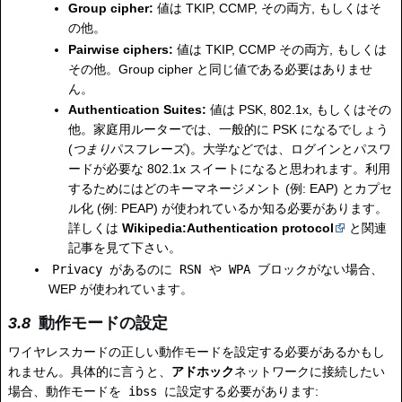
Group cipher:
値は TKIP, CCMP, その両方, もしくはそ
の他。
Pairwise ciphers:
値は TKIP, CCMP その両方, もしくは
その他。Group cipher と同じ値である必要はありませ
ん。
Authentication Suites:
値は PSK, 802.1x, もしくはその
他。家庭用ルーターでは、一般的に PSK になるでしょう
(
つまり
パスフレーズ)。大学などでは、ログインとパスワ
ードが必要な 802.1x スイートになると思われます。利用
するためにはどのキーマネージメント (例: EAP) とカプセ
ル化 (例: PEAP) が使われているか知る必要があります。
詳しくは
Wikipedia:Authentication protocol
と関連
記事を見て下さい。
Privacy
があるのに
RSN
や
WPA
ブロックがない場合、
WEP が使われています。
動作モードの設定
ワイヤレスカードの正しい動作モードを設定する必要があるかもし
れません。具体的に言うと、
アドホック
ネットワークに接続したい
場合、動作モードを
ibss
に設定する必要があります: