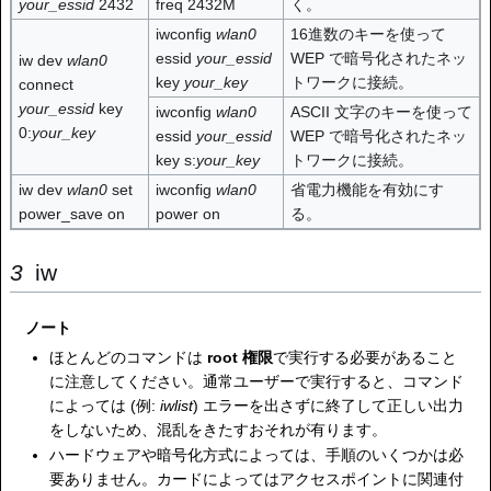
your_essid
2432
freq 2432M
く。
iwconfig
wlan0
16進数のキーを使って
essid
your_essid
WEP で暗号化されたネッ
iw dev
wlan0
key
your_key
トワークに接続。
connect
your_essid
key
iwconfig
wlan0
ASCII 文字のキーを使って
0:
your_key
essid
your_essid
WEP で暗号化されたネッ
key s:
your_key
トワークに接続。
iw dev
wlan0
set
iwconfig
wlan0
省電力機能を有効にす
power_save on
power on
る。
iw
ノート
ほとんどのコマンドは
root 権限
で実行する必要があること
に注意してください。通常ユーザーで実行すると、コマンド
によっては (例:
iwlist
) エラーを出さずに終了して正しい出力
をしないため、混乱をきたすおそれが有ります。
ハードウェアや暗号化方式によっては、手順のいくつかは必
要ありません。カードによってはアクセスポイントに関連付