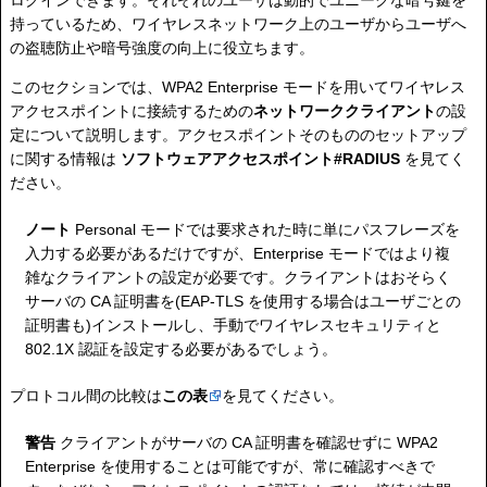
ログインできます。それぞれのユーザは動的でユニークな暗号鍵を
持っているため、ワイヤレスネットワーク上のユーザからユーザへ
の盗聴防止や暗号強度の向上に役立ちます。
このセクションでは、WPA2 Enterprise モードを用いてワイヤレス
アクセスポイントに接続するための
ネットワーククライアント
の設
定について説明します。アクセスポイントそのもののセットアップ
に関する情報は
ソフトウェアアクセスポイント#RADIUS
を見てく
ださい。
ノート
Personal モードでは要求された時に単にパスフレーズを
入力する必要があるだけですが、Enterprise モードではより複
雑なクライアントの設定が必要です。クライアントはおそらく
サーバの CA 証明書を(EAP-TLS を使用する場合はユーザごとの
証明書も)インストールし、手動でワイヤレスセキュリティと
802.1X 認証を設定する必要があるでしょう。
プロトコル間の比較は
この表
を見てください。
警告
クライアントがサーバの CA 証明書を確認せずに WPA2
Enterprise を使用することは可能ですが、常に確認すべきで