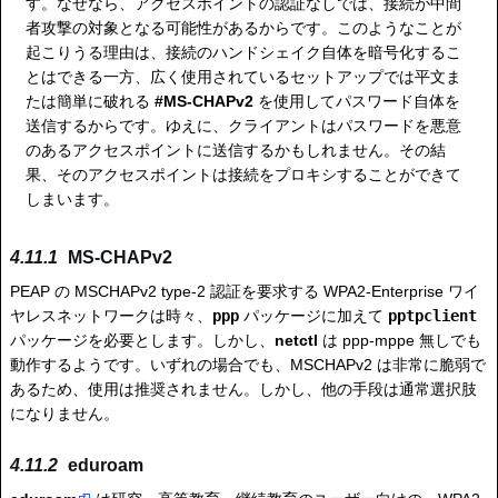
す。なぜなら、アクセスポイントの認証なしでは、接続が中間
者攻撃の対象となる可能性があるからです。このようなことが
起こりうる理由は、接続のハンドシェイク自体を暗号化するこ
とはできる一方、広く使用されているセットアップでは平文ま
たは簡単に破れる
#MS-CHAPv2
を使用してパスワード自体を
送信するからです。ゆえに、クライアントはパスワードを悪意
のあるアクセスポイントに送信するかもしれません。その結
果、そのアクセスポイントは接続をプロキシすることができて
しまいます。
MS-CHAPv2
PEAP の MSCHAPv2 type-2 認証を要求する WPA2-Enterprise ワイ
ヤレスネットワークは時々、
ppp
パッケージに加えて
pptpclient
パッケージを必要とします。しかし、
netctl
は ppp-mppe 無しでも
動作するようです。いずれの場合でも、MSCHAPv2 は非常に脆弱で
あるため、使用は推奨されません。しかし、他の手段は通常選択肢
になりません。
eduroam