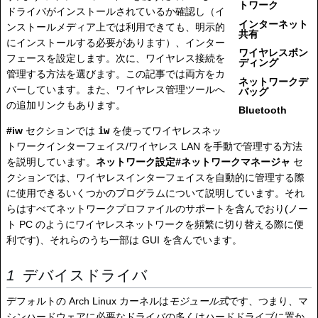
トワーク
ドライバがインストールされているか確認し（イ
インターネット
ンストールメディア上では利用できても、明示的
共有
にインストールする必要があります）、インター
ワイヤレスボン
フェースを設定します。次に、ワイヤレス接続を
ディング
管理する方法を選びます。この記事では両方をカ
ネットワークデ
バーしています。また、ワイヤレス管理ツールへ
バッグ
の追加リンクもあります。
Bluetooth
#iw
セクションでは
iw
を使ってワイヤレスネッ
トワークインターフェイス/ワイヤレス LAN を手動で管理する方法
を説明しています。
ネットワーク設定#ネットワークマネージャ
セ
クションでは、ワイヤレスインターフェイスを自動的に管理する際
に使用できるいくつかのプログラムについて説明しています。それ
らはすべてネットワークプロファイルのサポートを含んでおり(ノー
ト PC のようにワイヤレスネットワークを頻繁に切り替える際に便
利です)、それらのうち一部は GUI を含んでいます。
デバイスドライバ
デフォルトの Arch Linux カーネルは
モジュール式
です、つまり、マ
シンハードウェアに必要なドライバの多くはハードドライブに置か