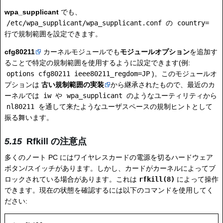
wpa_supplicant
でも、
/etc/wpa_supplicant/wpa_supplicant.conf
の
country=
行で規制範囲を設定できます。
cfg80211
カーネルモジュールでも
モジュールオプション
を追加す
ることで特定の規制範囲を使用するように設定できます(例:
options cfg80211 ieee80211_regdom=JP
)。このモジュールオ
プションは
古い規制範囲の実装
から継承されたもので、最近のカ
ーネルでは
iw
や
wpa_supplicant
のようなユーティリティから
nl80211
を通して来たようなユーザスペースの規制ヒントとして
振る舞います。
Rfkill の注意点
多くのノート PC にはワイヤレスカードの電源を切るハードウェア
ボタン/スイッチがあります。しかし、カードがカーネルによってブ
ロックされている場合があります。これは
rfkill(8)
によって操作
できます。現在の状態を確認するには以下のコマンドを使用してく
ださい: