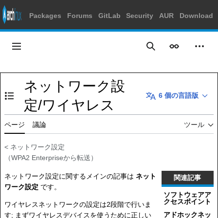
Packages
Forums
GitLab
Security
AUR
Download
コ
ン
メインメニュー
表示
個人
検索
テ
ン
ツ
ネットワーク設
に
6 個の言語版
ス
目次の表示・非表示を切り替え
定/ワイヤレス
キ
ッ
ページ
議論
ツール
プ
<
ネットワーク設定
（
WPA2 Enterprise
から転送）
ネットワーク設定に関するメインの記事は
ネット
関連記事
ワーク設定
です。
ソフトウェアア
クセスポイント
ワイヤレスネットワークの設定は2段階で行いま
アドホックネッ
す; まずワイヤレスデバイスを使うために正しい