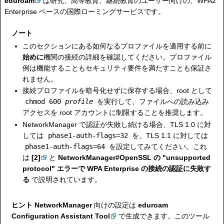
eduroam
は研究、高等教育、継続教育のユーザー向けの、WPA2
Enterprise ベースの国際ローミングサービスです。
ノート
このセクションにある如何なるプロファイルを適用する前に
始めに
機関の接続の詳細を確認してください。プロファイル
例は機能することもセキュリティ要件を満たすことも保証さ
れません。
接続プロファイルを暗号化せずに保存する場合、root として
chmod 600
profile
を実行して、ファイルへの読み込み
アクセスを root アカウントに制限することを推奨します。
NetworkManager で認証が失敗し続ける場合、TLS 1.0 に対
しては
phase1-auth-flags=32
を、TLS 1.1 に対しては
phase1-auth-flags=64
を設定してみてください。これ
は
[2]
と
NetworkManager#OpenSSL の "unsupported
protocol" エラーで WPA Enterprise の接続の認証に失敗す
る
で説明されています。
ヒント
NetworkManager
向けの設定は
eduroam
Configuration Assistant Tool
で生成できます。このツール