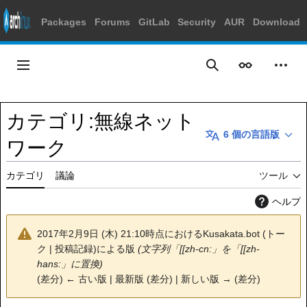
Packages
Forums
GitLab
Security
AUR
Download
コ
ン
メインメニュー
表示
個人
検索
テ
ン
ツ
カテゴリ
:
無線ネット
に
6 個の言語版
ス
ワーク
キ
ッ
カテゴリ
議論
ツール
プ
ヘルプ
2017年2月9日 (木) 21:10時点における
Kusakata.bot
(
トー
ク
|
投稿記録
)
による版
(文字列「[[zh-cn:」を「[[zh-
hans:」に置換)
(
差分
)
← 古い版
| 最新版 (差分) | 新しい版 → (差分)