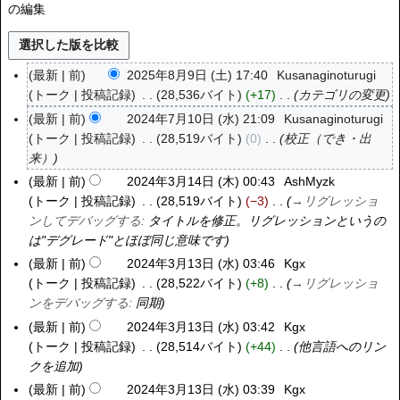
の編集
最新
前
2025年8月9日 (土) 17:40
Kusanaginoturugi
2
トーク
投稿記録
28,536バイト
+17
カテゴリの変更
0
2
最新
前
2024年7月10日 (水) 21:09
Kusanaginoturugi
2
5
トーク
投稿記録
28,519バイト
0
校正（でき・出
0
年
来）
2
8
4
最新
前
2024年3月14日 (木) 00:43
AshMyzk
2
月
年
トーク
投稿記録
28,519バイト
−3
→
リグレッショ
0
9
7
ンしてデバッグする
:
タイトルを修正。リグレッションというの
2
日
月
は"デグレード"とほぼ同じ意味です
4
(
1
年
最新
前
2024年3月13日 (水) 03:46
Kgx
2
土
0
3
トーク
投稿記録
28,522バイト
+8
→
リグレッショ
0
)
日
月
ンをデバッグする
:
同期
2
(
1
4
最新
前
2024年3月13日 (水) 03:42
Kgx
水
4
年
トーク
投稿記録
28,514バイト
+44
他言語へのリン
)
日
3
クを追加
(
月
最新
前
2024年3月13日 (水) 03:39
Kgx
木