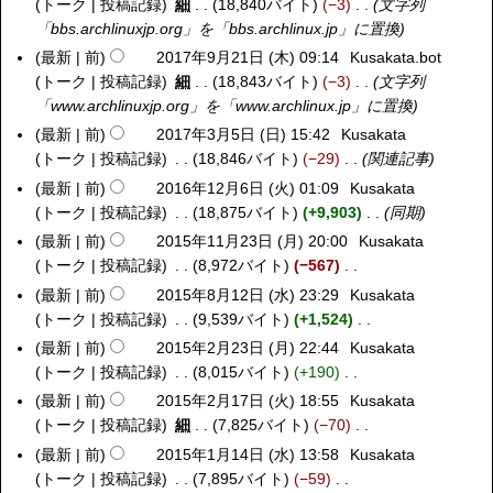
年
トーク
投稿記録
細
18,840バイト
−3
文字列
0
水
9
2
「bbs.archlinuxjp.org」を「bbs.archlinux.jp」に置換
1
)
日
月
7
最新
前
2017年9月21日 (木) 09:14
Kusakata.bot
(
6
年
トーク
投稿記録
細
18,843バイト
−3
文字列
土
日
9
「www.archlinuxjp.org」を「www.archlinux.jp」に置換
)
(
月
最新
前
2017年3月5日 (日) 15:42
Kusakata
2
火
2
トーク
投稿記録
18,846バイト
−29
関連記事
0
)
1
1
最新
前
2016年12月6日 (火) 01:09
Kusakata
2
日
7
トーク
投稿記録
18,875バイト
+9,903
同期
0
(
年
1
最新
前
2015年11月23日 (月) 20:00
Kusakata
2
木
3
6
トーク
投稿記録
8,972バイト
−567
0
)
月
年
編
1
最新
前
2015年8月12日 (水) 23:29
Kusakata
2
5
1
集
5
トーク
投稿記録
9,539バイト
+1,524
0
日
2
の
年
編
1
最新
前
2015年2月23日 (月) 22:44
Kusakata
2
(
月
要
1
集
5
トーク
投稿記録
8,015バイト
+190
0
日
6
約
1
の
年
編
1
最新
前
2015年2月17日 (火) 18:55
Kusakata
2
)
日
な
月
要
8
集
5
トーク
投稿記録
細
7,825バイト
−70
0
(
し
2
約
月
の
年
編
1
最新
前
2015年1月14日 (水) 13:58
Kusakata
2
火
3
な
1
要
2
集
5
トーク
投稿記録
7,895バイト
−59
0
)
日
し
2
約