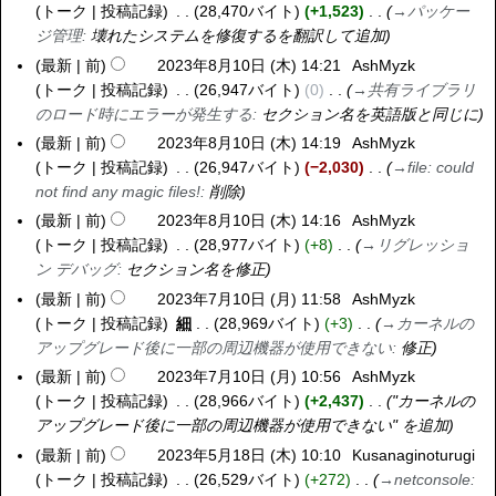
1
トーク
投稿記録
28,470バイト
+1,523
→
パッケー
)
3
ジ管理
:
壊れたシステムを修復するを翻訳して追加
日
最新
前
2023年8月10日 (木) 14:21
AshMyzk
2
(
トーク
投稿記録
26,947バイト
0
→
共有ライブラリ
0
水
のロード時にエラーが発生する
:
セクション名を英語版と同じに
2
)
3
最新
前
2023年8月10日 (木) 14:19
AshMyzk
年
トーク
投稿記録
26,947バイト
−2,030
→
file: could
8
not find any magic files!
:
削除
月
最新
前
2023年8月10日 (木) 14:16
AshMyzk
1
トーク
投稿記録
28,977バイト
+8
→
リグレッショ
0
ン デバッグ
:
セクション名を修正
日
最新
前
2023年7月10日 (月) 11:58
AshMyzk
2
(
トーク
投稿記録
細
28,969バイト
+3
→
カーネルの
0
木
アップグレード後に一部の周辺機器が使用できない
:
修正
2
)
3
最新
前
2023年7月10日 (月) 10:56
AshMyzk
年
トーク
投稿記録
28,966バイト
+2,437
"カーネルの
7
アップグレード後に一部の周辺機器が使用できない" を追加
月
最新
前
2023年5月18日 (木) 10:10
Kusanaginoturugi
2
1
トーク
投稿記録
26,529バイト
+272
→
netconsole
:
0
0