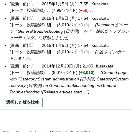
月
の
年
編
1
最新
前
2015年1月5日 (月) 17:55
Kusakata
2
(
日
な
2
要
2
集
5
トーク
投稿記録
7,954バイト
−56
0
月
(
し
3
約
月
の
年
編
1
)
最新
前
2015年1月5日 (月) 17:54
Kusakata
水
日
な
1
要
1
集
5
トーク
投稿記録
細
8,010バイト
0
Kusakata がペー
)
(
し
7
約
月
の
年
ジ「
General troubleshooting (日本語)
」を「
一般的なトラブルシ
月
日
な
1
要
1
ューティング
」に移動しました
)
(
し
4
約
月
最新
前
2015年1月5日 (月) 17:54
Kusakata
火
日
な
5
トーク
投稿記録
細
8,010バイト
0
1版 をインポー
)
(
し
日
トしました
水
(
最新
前
2014年12月29日 (月) 21:05
Kusakata
2
)
月
トーク
投稿記録
8,010バイト
+8,010
Created page
0
)
with "
Category:System administration (日本語)
Category:System
1
recovery (日本語)
en:General troubleshooting
es:General
4
Troubleshooting
{{Related articles start ..."
年
1
2
月
2
9
日