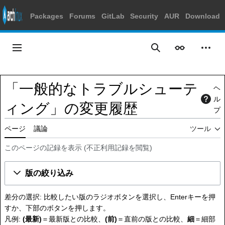
Packages
Forums
GitLab
Security
AUR
Download
コ
ン
メインメニュー
表示
個人
検索
テ
ン
ツ
「一般的なトラブルシューテ
ヘ
に
ル
ス
ィング」の変更履歴
プ
キ
ッ
ページ
議論
ツール
プ
このページの記録を表示
(
不正利用記録を閲覧
)
版の絞り込み
差分の選択: 比較したい版のラジオボタンを選択し、Enterキーを押
すか、下部のボタンを押します。
凡例:
(最新)
＝最新版との比較、
(前)
＝直前の版との比較、
細
＝細部