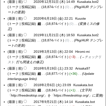
2
最新
前
2020年12月31日 (木) 14:49
Kusakata.bot2
2
(
2
年
トーク
投稿記録
18,874バイト
0
Pkg/AUR テンプレ
0
水
8
1
ートの更新
2
)
日
月
0
最新
前
2020年6月19日 (金) 22:21
Kuuote
2
(
6
年
トーク
投稿記録
細
18,874バイト
0
変換ミスの修
0
金
日
1
正
2
)
(
2
0
最新
前
2019年11月21日 (木) 18:50
Kusakata.bot2
2
木
月
年
トーク
投稿記録
18,874バイト
0
Pkg/AUR テンプレ
0
)
3
6
ートの更新
1
1
月
9
最新
前
2019年3月13日 (水) 22:04
Hiromi-mi
2
日
1
年
トーク
投稿記録
細
18,874バイト
−3
→
チェックリ
0
(
9
1
スト
:
打ち間違えの修正
1
木
日
1
9
最新
前
2018年5月19日 (土) 23:32
Arisaka97
2
)
(
月
年
トーク
投稿記録
細
18,877バイト
+36
Update
0
金
2
3
interlanguage links
1
)
1
月
8
最新
前
2018年2月6日 (火) 23:09
Kusakata.bot
2
日
1
年
トーク
投稿記録
細
18,841バイト
+1
文字列
0
(
3
5
「http://freedesktop.org/」を「https://freedesktop.org/」に置換
1
木
日
月
8
最新
前
2017年9月21日 (木) 14:14
Kusakata.bot
2
)
(
1