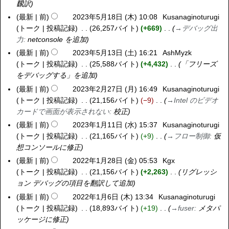
飜訳
2
日
3
最新
前
2023年5月18日 (木) 10:08
Kusanaginoturugi
(
年
トーク
投稿記録
26,257バイト
+669
→
デバッグ出
月
5
力
:
netconsole を追加
)
月
最新
前
2023年5月13日 (土) 16:21
AshMyzk
2
1
トーク
投稿記録
25,588バイト
+4,432
「フリーズ
0
8
をデバッグする」を追加
2
日
3
最新
前
2023年2月27日 (月) 16:49
Kusanaginoturugi
2
(
年
トーク
投稿記録
21,156バイト
−9
→
Intel のビデオ
0
木
5
カードで画面が表示されない
:
校正
2
)
月
3
最新
前
2023年1月11日 (水) 15:37
Kusanaginoturugi
2
1
年
トーク
投稿記録
21,165バイト
+9
→
フロー制御
:
仮
0
3
2
想コンソールに修正
2
日
月
3
最新
前
2022年1月28日 (金) 05:53
Kgx
2
(
2
年
トーク
投稿記録
21,156バイト
+2,263
リグレッシ
0
土
7
1
ョン デバッグの項目を翻訳して追加
2
)
日
月
2
最新
前
2022年1月6日 (木) 13:34
Kusanaginoturugi
2
(
1
年
トーク
投稿記録
18,893バイト
+19
→
fuser
:
メタパ
0
月
1
1
ッケージに修正
2
)
日
月