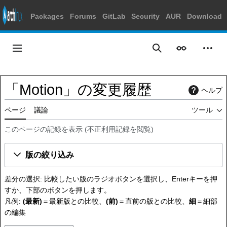
Packages
Forums
GitLab
Security
AUR
Download
コ
ン
メインメニュー
表示
個人
検索
テ
ン
ツ
「Motion」の変更履歴
ヘルプ
に
ス
ページ
議論
ツール
キ
ッ
このページの記録を表示
(
不正利用記録を閲覧
)
プ
版の絞り込み
差分の選択: 比較したい版のラジオボタンを選択し、Enterキーを押
すか、下部のボタンを押します。
凡例:
(最新)
＝最新版との比較、
(前)
＝直前の版との比較、
細
＝細部
の編集