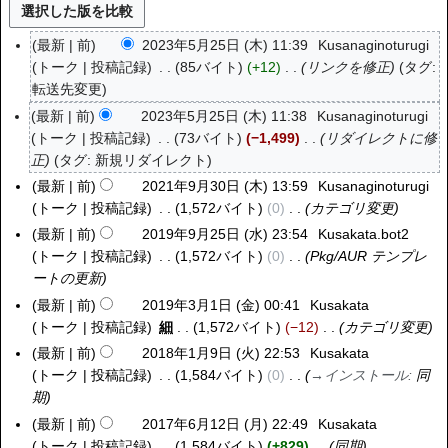
最新
前
2023年5月25日 (木) 11:39
Kusanaginoturugi
2
トーク
投稿記録
85バイト
+12
リンクを修正
タグ
:
0
転送先変更
2
3
最新
前
2023年5月25日 (木) 11:38
Kusanaginoturugi
年
トーク
投稿記録
73バイト
−1,499
リダイレクトに修
5
正
タグ
:
新規リダイレクト
月
最新
前
2021年9月30日 (木) 13:59
Kusanaginoturugi
2
2
トーク
投稿記録
1,572バイト
0
カテゴリ変更
0
5
2
最新
前
2019年9月25日 (水) 23:54
Kusakata.bot2
2
日
1
トーク
投稿記録
1,572バイト
0
Pkg/AUR テンプレ
0
(
年
ートの更新
1
木
9
9
最新
前
2019年3月1日 (金) 00:41
Kusakata
2
)
月
年
トーク
投稿記録
細
1,572バイト
−12
カテゴリ変更
0
3
9
1
最新
前
2018年1月9日 (火) 22:53
Kusakata
2
0
月
9
トーク
投稿記録
1,584バイト
0
→
インストール
:
同
0
日
2
年
期
1
(
5
3
8
最新
前
2017年6月12日 (月) 22:49
Kusakata
2
木
日
月
年
トーク
投稿記録
1,584バイト
+829
同期
0