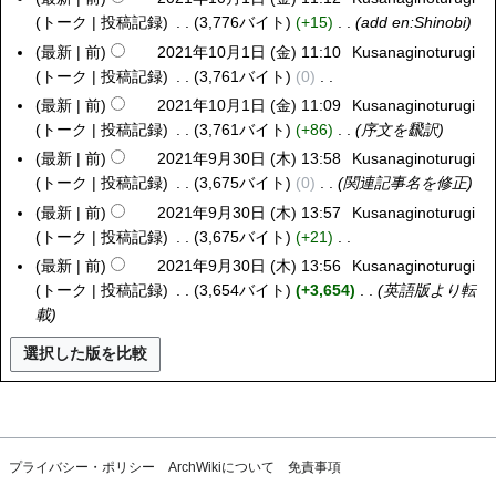
)
集
トーク
投稿記録
3,776バイト
+15
add
en:Shinobi
0
の
2
最新
前
2021年10月1日 (金) 11:10
Kusanaginoturugi
要
1
トーク
投稿記録
3,761バイト
0
約
年
編
最新
前
2021年10月1日 (金) 11:09
Kusanaginoturugi
な
1
集
トーク
投稿記録
3,761バイト
+86
序文を飜訳
し
0
の
最新
前
2021年9月30日 (木) 13:58
Kusanaginoturugi
2
月
要
トーク
投稿記録
3,675バイト
0
関連記事名を修正
0
1
約
2
最新
前
2021年9月30日 (木) 13:57
Kusanaginoturugi
日
な
1
トーク
投稿記録
3,675バイト
+21
(
し
年
編
最新
前
2021年9月30日 (木) 13:56
Kusanaginoturugi
金
9
集
トーク
投稿記録
3,654バイト
+3,654
英語版より転
)
月
の
載
3
要
0
約
日
な
(
し
木
)
プライバシー・ポリシー
ArchWikiについて
免責事項