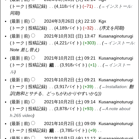
年
トーク
投稿記録
4,118バイト
−71
→
インストール
:
3
同期
月
最新
前
2024年3月26日 (火) 22:10
Kgx
2
トーク
投稿記録
4,189バイト
−32
序文を同期
6
最新
前
2021年10月3日 (日) 13:47
Kusanaginoturugi
2
日
トーク
投稿記録
4,221バイト
+303
→
インストール
:
0
(
Note 差し替え
2
火
1
最新
前
2021年10月2日 (土) 09:21
Kusanaginoturugi
2
)
年
トーク
投稿記録
細
3,918バイト
+1
→
インストー
0
1
ル
2
0
1
最新
前
2021年10月2日 (土) 09:21
Kusanaginoturugi
月
年
トーク
投稿記録
3,917バイト
+39
→
Installation
:
翻
3
1
訳(飽和とサチる、どっちがわかりやすいかな)
日
0
最新
前
2021年10月2日 (土) 09:14
Kusanaginoturugi
(
月
トーク
投稿記録
3,878バイト
+93
→
A note about
日
2
h.265 video
)
日
最新
前
2021年10月2日 (土) 09:09
Kusanaginoturugi
(
トーク
投稿記録
細
3,785バイト
+9
土
編
最新
前
2021年10月1日 (金) 11:12
Kusanaginoturugi
2