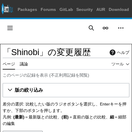
Packages
Forums
GitLab
Security
AUR
Download
コ
ン
メインメニュー
表示
個人
検索
テ
ン
ツ
「Shinobi」の変更履歴
ヘルプ
に
ス
ページ
議論
ツール
キ
ッ
このページの記録を表示
(
不正利用記録を閲覧
)
プ
版の絞り込み
差分の選択: 比較したい版のラジオボタンを選択し、Enterキーを押
すか、下部のボタンを押します。
凡例:
(最新)
＝最新版との比較、
(前)
＝直前の版との比較、
細
＝細部
の編集