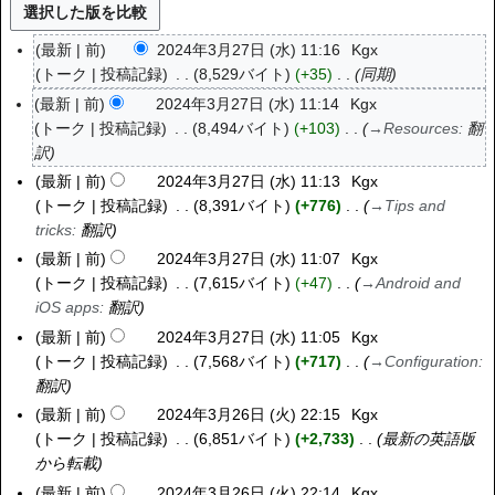
最新
前
2024年3月27日 (水) 11:16
Kgx
2
トーク
投稿記録
8,529バイト
+35
同期
0
2
最新
前
2024年3月27日 (水) 11:14
Kgx
4
トーク
投稿記録
8,494バイト
+103
→
Resources
:
翻
年
訳
3
最新
前
2024年3月27日 (水) 11:13
Kgx
月
トーク
投稿記録
8,391バイト
+776
→
Tips and
2
tricks
:
翻訳
7
最新
前
2024年3月27日 (水) 11:07
Kgx
日
トーク
投稿記録
7,615バイト
+47
→
Android and
(
iOS apps
:
翻訳
水
最新
前
2024年3月27日 (水) 11:05
Kgx
)
トーク
投稿記録
7,568バイト
+717
→
Configuration
:
翻訳
最新
前
2024年3月26日 (火) 22:15
Kgx
2
トーク
投稿記録
6,851バイト
+2,733
最新の英語版
0
から転載
2
4
最新
前
2024年3月26日 (火) 22:14
Kgx