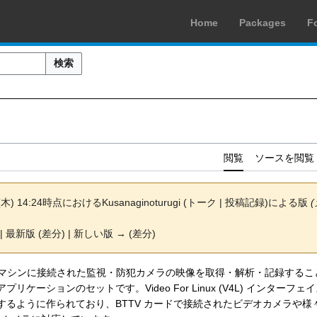
Home
Packages
F
検索
閲覧
ソースを閲覧
(木) 14:24時点における
Kusanaginoturugi
(
トーク
|
投稿記録
)
による版
| 最新版 (差分) | 新しい版 → (差分)
nux マシンに接続された監視・防犯カメラの映像を取得・解析・記録する
リケーションのセットです。Video For Linux (V4L) インター
るように作られており、BTTV カードで接続されたビデオカメラや様々