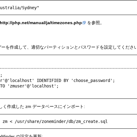
http://php.net/manual/ja/timezones.php
を参照。
ーザーを作成して、適切なパーティションとパスワードを設定してください
;

r'@'localhost' IDENTIFIED BY 'choose_password';

TO 'zmuser'@'localhost';

く作成した zm データベースにインポート:
Minder の設定を更新: