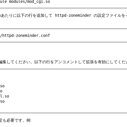
のあたりに以下の行を追加して
httpd-zoneminder
の設定ファイルを
編集してください。以下の行をアンコメントして拡張を有効にしてくださ
so

o

l.so

so

定も必要です。例: