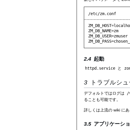
/etc/zm.conf
ZM_DB_HOST=localho
ZM_DB_NAME=zm

ZM_DB_USER=zmuser

ZM_DB_PASS=chosen_
起動
httpd.service
と
zo
トラブルシュ
デフォルトではログは
/
ることも可能です。
詳しくは上流の wiki に
アプリケーシ