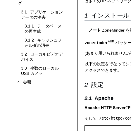
は多くの IP ネットワ
トラブルシューティングサブセクションを切り替えます
グ
3.1
アプリケーション
インストール
データの消去
3.1.1
データベース
ノート
ZoneMinde
の再生成
3.1.2
キャッシュフ
AUR
zoneminder
パッケ
ォルダの消去
(あまり用いられませんが
3.2
ローカルビデオデ
バイス
以下の設定を行なってシ
3.3
複数のローカル
アクセスできます。
USB カメラ
4
参照
設定
Apache
Apache HTTP Server#
そして
/etc/httpd/co