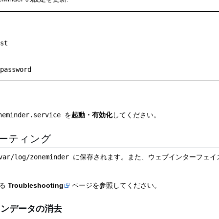
st

password
neminder.service
を
起動・有効化
してください。
ーティング
var/log/zoneminder
に保存されます。また、ウェブインターフェイ
ある
Troubleshooting
ページを参照してください。
ョンデータの消去