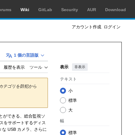
orums
Wiki
GitLab
Security
AUR
Download
アカウント作成
ログイン
1 個の言語版
表示
非表示
履歴を表示
ツール
テキスト
(カテゴリを防犯から
小
標準
大
ことができる、総合監視ソ
幅
フェイスをサポートするディス
な USB カメラ、さらに
標準