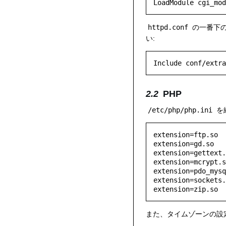
httpd.conf
の一番下
い:
PHP
/etc/php/php.ini
を
extension=ftp.so

extension=gd.so

extension=gettext.
extension=mcrypt.s
extension=pdo_mysq
extension=sockets.
また、タイムゾーンの設