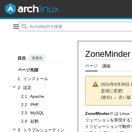
コ
ン
メインメニュー
テ
ン
ツ
ZoneMinder
に
目次
非表示
ス
キ
ページ
議論
ページ先頭
ッ
プ
1
インストール
2021年9月30日 
2
設定
監視に変更)
設定サブセクションを切り替えます
2.1
Apache
(
差分
)
← 古い版
2.2
PHP
2.3
MySQL
ZoneMinder
は Li
リューションを実現するアプ
2.4
起動
トリビューションで動作す
3
トラブルシューティン