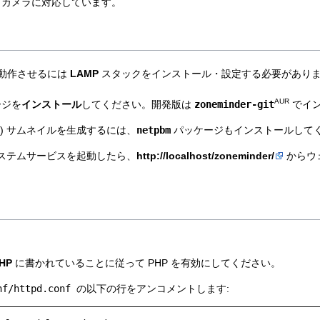
ークカメラに対応しています。
r を動作させるには
LAMP
スタックをインストール・設定する必要があり
AUR
ージを
インストール
してください。開発版は
zoneminder-git
でイン
) サムネイルを生成するには、
netpbm
パッケージもインストールして
ステムサービスを起動したら、
http://localhost/zoneminder/
からウ
PHP
に書かれていることに従って PHP を有効にしてください。
nf/httpd.conf
の以下の行をアンコメントします: