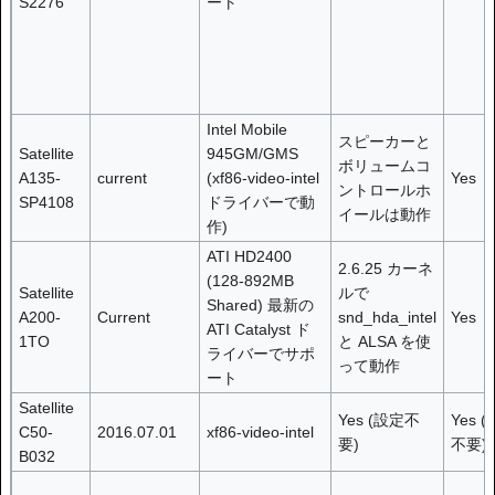
S2276
ート
Intel Mobile
スピーカーと
Satellite
945GM/GMS
ボリュームコ
A135-
current
(xf86-video-intel
Yes
ントロールホ
SP4108
ドライバーで動
イールは動作
作)
ATI HD2400
2.6.25 カーネ
(128-892MB
Satellite
ルで
Shared) 最新の
A200-
Current
snd_hda_intel
Yes
ATI Catalyst ド
1TO
と ALSA を使
ライバーでサポ
って動作
ート
Satellite
Yes (設定不
Yes 
C50-
2016.07.01
xf86-video-intel
要)
不要)
B032