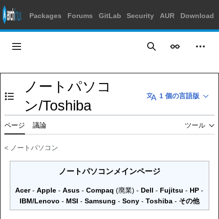
Packages
Forums
GitLab
Security
AUR
Download
コ
ン
メインメニュー
表示
個人
検索
テ
ン
ツ
ノートパソコ
に
1 個の言語版
ス
目次の表示・非表示を切り替え
ン/Toshiba
キ
ッ
ページ
議論
ツール
プ
<
ノートパソコン
ノートパソコンメインページ
Acer
-
Apple
-
Asus
-
Compaq
(廃業) -
Dell
-
Fujitsu
-
HP
-
IBM/Lenovo
-
MSI
-
Samsung
-
Sony
-
Toshiba
-
その他