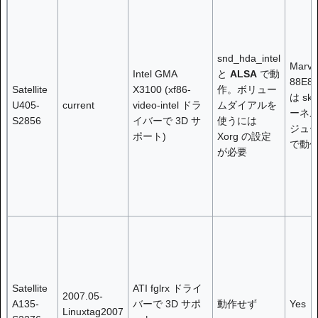
snd_hda_intel
Marvel
Intel GMA
と
ALSA
で動
88E8
Satellite
X3100 (xf86-
作。ボリュー
は sk
U405-
current
video-intel ドラ
ムダイアルを
ーネ
S2856
イバーで 3D サ
使うには
ジュ
ポート)
Xorg の設定
で動
が必要
Satellite
ATI fglrx ドライ
2007.05-
A135-
バーで 3D サポ
動作せず
Yes
Linuxtag2007