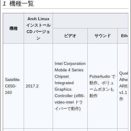
機種一覧
Arch Linux
インストール
機種
CD バージョ
ビデオ
サウンド
Ethe
ン
Intel Corporation
Mobile 4 Series
Qual
Chipset
PulseAudio で
Satellite
Ather
Integrated
動作。ボリュ
C650-
2017.2
AR81
Graphics
ームボタンも
160
v1.1
Controller (xf86-
動作
作
video-intel ドラ
イバーで動作)