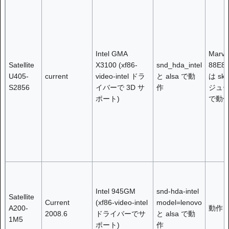
Intel GMA
Marvel
Satellite
X3100 (xf86-
snd_hda_intel
88E8
U405-
current
video-intel ドラ
と alsa で動
は sk
S2856
イバーで 3D サ
作
ジュ
ポート)
で動
Intel 945GM
snd-hda-intel
Satellite
Current
(xf86-video-intel
model=lenovo
A200-
動作
2008.6
ドライバーでサ
と alsa で動
1M5
ポート)
作