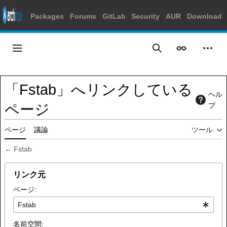
Packages
Forums
GitLab
Security
AUR
Download
コ
ン
メインメニュー
表示
個人
検索
テ
ン
ツ
「Fstab」へリンクしている
に
ヘル
ス
ページ
プ
キ
ッ
ページ
議論
ツール
プ
←
Fstab
リンク元
ページ:
名前空間: