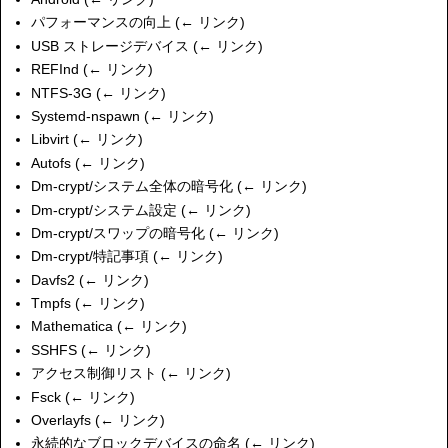
パフォーマンスの向上
(
← リンク
)
USB ストレージデバイス
(
← リンク
)
REFInd
(
← リンク
)
NTFS-3G
(
← リンク
)
Systemd-nspawn
(
← リンク
)
Libvirt
(
← リンク
)
Autofs
(
← リンク
)
Dm-crypt/システム全体の暗号化
(
← リンク
)
Dm-crypt/システム設定
(
← リンク
)
Dm-crypt/スワップの暗号化
(
← リンク
)
Dm-crypt/特記事項
(
← リンク
)
Davfs2
(
← リンク
)
Tmpfs
(
← リンク
)
Mathematica
(
← リンク
)
SSHFS
(
← リンク
)
アクセス制御リスト
(
← リンク
)
Fsck
(
← リンク
)
Overlayfs
(
← リンク
)
永続的なブロックデバイスの命名
(
← リンク
)