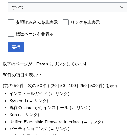
すべて
参照読み込みを非表示
リンクを非表示
転送ページを非表示
実行
以下のページが、
Fstab
にリンクしています:
50件の項目を表示中
(
前の 50 件
|
次の 50 件
) (
20
|
50
|
100
|
250
|
500
件) を表示
インストールガイド
(
← リンク
)
Systemd
(
← リンク
)
既存の Linux からインストール
(
← リンク
)
Xen
(
← リンク
)
Unified Extensible Firmware Interface
(
← リンク
)
パーティショニング
(
← リンク
)