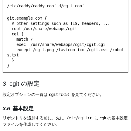
/etc/caddy/caddy.conf.d/cgit.conf
git.example.com {

  # other settings such as TLS, headers, ...

  root /usr/share/webapps/cgit

  cgi {

    match /

    exec  /usr/share/webapps/cgit/cgit.cgi

    except /cgit.png /favicon.ico /cgit.css /robot
s.txt

  }

cgit の設定
設定オプションの一覧は
cgitrc(5)
を見てください。
基本設定
リポジトリを追加する前に、先に
/etc/cgitrc
に cgit の基本設定
ファイルを作成してください。