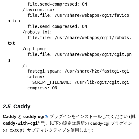
        file.send-compressed: ON

      /favicon.ico:

        file.file: /usr/share/webapps/cgit/favico
n.ico

        file.send-compressed: ON

      /robots.txt:

        file.file: /usr/share/webapps/cgit/robots.
txt

      /cgit.png:

        file.file: /usr/share/webapps/cgit/cgit.pn
g

      /:

        fastcgi.spawn: /usr/share/h2o/fastcgi-cgi

        setenv:

          SCRIPT_FILENAME: /usr/lib/cgit/cgit.cgi

Caddy
Caddy
と
caddy-cgi
プラグインをインストールしてください (例:
AUR
caddy-with-cgi
)。以下の設定は最新の caddy-cgi プラグイン
の
except
サブディレクティブを使用します: