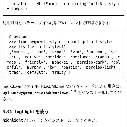
 formatter = HtmlFormatter(encoding='utf-8', style
利用可能なカラースタイルは以下のコマンドで確認できます:
 $ python

 >>> from pygments.styles import get_all_styles

 >>> list(get_all_styles())

 ['manni', 'igor', 'xcode', 'vim', 'autumn', 'vs', 
'rrt', 'native', 'perldoc', 'borland', 'tango', 'e
macs', 'friendly', 'monokai', 'paraiso-dark', 'col
orful', 'murphy', 'bw', 'pastie', 'paraiso-light', 
markdown ファイル (README.md など) をカラー化したい場合は、
AUR
python-pygments-markdown-lexer
をインストールしてくだ
さい。
highlight を使う
highlight
パッケージをインストールしてください。