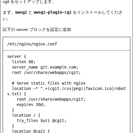
cgit をセットアップします。
まず、
uwsgi
と
uwsgi-plugin-cgi
をインストールしてくださ
い。
以下の server ブロックを設定に追加:
/etc/nginx/nginx.conf
server {

  listen 80;

  server_name git.example.com;

  root /usr/share/webapps/cgit;

  # Serve static files with nginx

  location ~* ^.+(cgit.(css|png)|favicon.ico|robot
s.txt) {

    root /usr/share/webapps/cgit;

    expires 30d;

  }

  location / {

    try_files $uri @cgit;

  }

  location @cgit {
