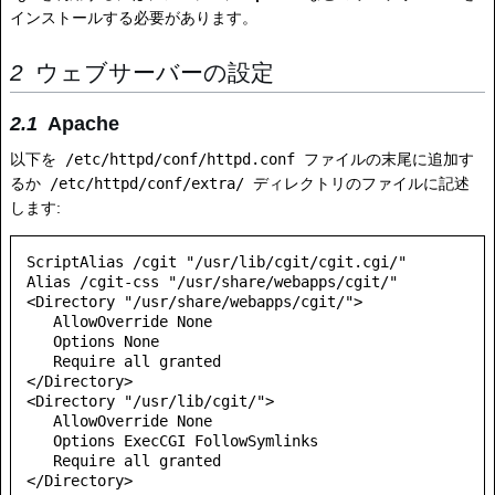
インストールする必要があります。
ウェブサーバーの設定
Apache
以下を
/etc/httpd/conf/httpd.conf
ファイルの末尾に追加す
るか
/etc/httpd/conf/extra/
ディレクトリのファイルに記述
します:
ScriptAlias /cgit "/usr/lib/cgit/cgit.cgi/"

Alias /cgit-css "/usr/share/webapps/cgit/"

<Directory "/usr/share/webapps/cgit/">

   AllowOverride None

   Options None

   Require all granted

</Directory>

<Directory "/usr/lib/cgit/">

   AllowOverride None

   Options ExecCGI FollowSymlinks

   Require all granted
