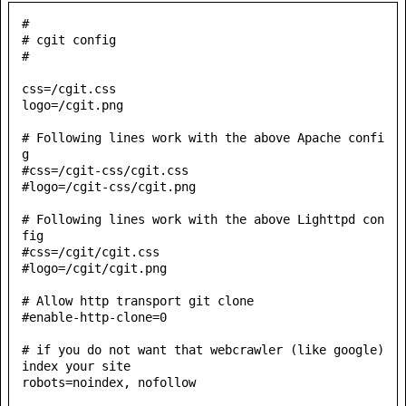
#

# cgit config

#

css=/cgit.css

logo=/cgit.png

# Following lines work with the above Apache confi
g

#css=/cgit-css/cgit.css

#logo=/cgit-css/cgit.png

# Following lines work with the above Lighttpd con
fig

#css=/cgit/cgit.css

#logo=/cgit/cgit.png

# Allow http transport git clone

#enable-http-clone=0

# if you do not want that webcrawler (like google) 
index your site

robots=noindex, nofollow
