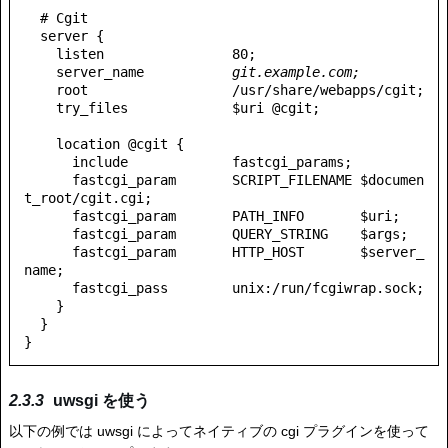
  # Cgit

  server {

    listen                80;

    server_name           
git.example.com;
    root                  /usr/share/webapps/cgit;

    try_files             $uri @cgit;

    location @cgit {

      include             fastcgi_params;

      fastcgi_param       SCRIPT_FILENAME $documen
t_root/cgit.cgi;

      fastcgi_param       PATH_INFO       $uri;

      fastcgi_param       QUERY_STRING    $args;

      fastcgi_param       HTTP_HOST       $server_
name;

      fastcgi_pass        unix:/run/fcgiwrap.sock;

    }

  }

}
uwsgi を使う
以下の例では uwsgi によってネイティブの cgi プラグインを使って