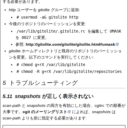
する必要があります。
http
ユーザーを
gitolite
グループに追加:
# usermod -aG gitolite http
今後のリポジトリのパーミッションを変更:
/var/lib/gitolite/.gitolite.rc
を編集して
UMASK
を
0027
に変更。
参照:
http://gitolite.com/gitolite/gitolite.html#umask
gitolite
ホームディレクトリと既存のリポジトリのパーミッショ
ンを変更。以下のコマンドを実行してください:
# chmod g+rX /var/lib/gitolite
# chmod -R g+rX /var/lib/gitolite/repositories
トラブルシューティング
snapshots
が正しく表示されない
scan-path
と
snapshots
の両方を有効にした場合、cgitrc での順番が
大事です。
cgit のメーリングリスト
によれば、
snapshots
は
scan-path
よりも前に指定する必要があります: