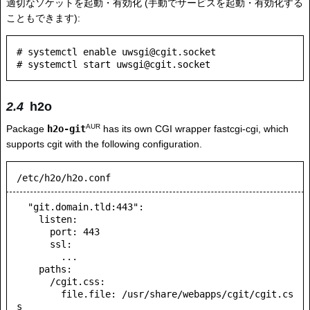
適切なソケットを起動・有効化 (手動でサービスを起動・有効化する
こともできます):
# systemctl enable uwsgi@cgit.socket

h2o
AUR
Package
h2o-git
has its own CGI wrapper fastcgi-cgi, which
supports cgit with the following configuration.
/etc/h2o/h2o.conf
  "git.domain.tld:443":

    listen:

      port: 443

      ssl:

        ...

    paths:

      /cgit.css:

        file.file: /usr/share/webapps/cgit/cgit.cs
s
