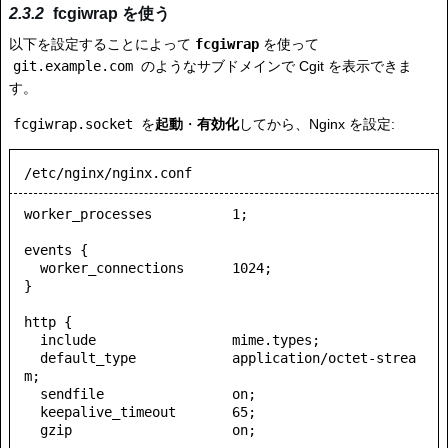
fcgiwrap を使う
以下を設定することによって
fcgiwrap
を使って
git.example.com
のようなサブドメインで Cgit を表示できま
す。
fcgiwrap.socket
を
起動
・
有効化
してから、Nginx を設定:
/etc/nginx/nginx.conf
worker_processes          1;

events {

  worker_connections      1024;

}

http {

  include                 mime.types;

  default_type            application/octet-strea
m;

  sendfile                on;

  keepalive_timeout       65;

  gzip                    on;
