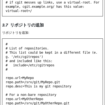
# if cgit messes up links, use a virtual-root. For 
example, cgit.example.org/ has this value:

リポジトリの追加
リポジトリを追加:
#

# List of repositories.

# This list could be kept in a different file (e.
g. '/etc/cgitrepos')

# and included like this:

#   include=/etc/cgitrepos

#

repo.url=MyRepo

repo.path=/srv/git/MyRepo.git

repo.desc=This is my git repository

# For a non-bare repository

repo.url=MyOtherRepo

repo.path=/srv/git/MyOtherRepo.git
