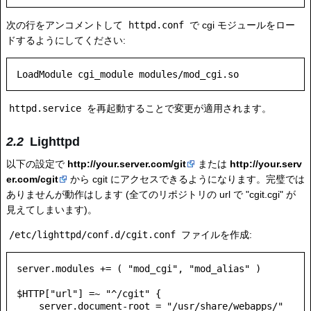
次の行をアンコメントして
httpd.conf
で cgi モジュールをロー
ドするようにしてください:
httpd.service
を再起動することで変更が適用されます。
Lighttpd
以下の設定で
http://your.server.com/git
または
http://your.serv
er.com/cgit
から cgit にアクセスできるようになります。完璧では
ありませんが動作はします (全てのリポジトリの url で "cgit.cgi" が
見えてしまいます)。
/etc/lighttpd/conf.d/cgit.conf
ファイルを作成:
server.modules += ( "mod_cgi", "mod_alias" )

$HTTP["url"] =~ "^/cgit" {

    server.document-root = "/usr/share/webapps/"
