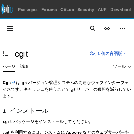
Packages
Forums
GitLab
Security
AUR
Download
コ
ン
メインメニュー
表示
個人
検索
テ
ン
ツ
cgit
に
1 個の言語版
目次の表示・非表示を切り替え
ス
キ
ページ
議論
ツール
ッ
プ
Cgit
は
git
バージョン管理システムの高速なウェブインターフェ
イスです。キャッシュを使うことで git サーバーの負担を減らしてい
ます。
インストール
cgit
パッケージをインストールしてください。
cgit を利用するには、システムに
Apache
などの
ウェブサーバー
を