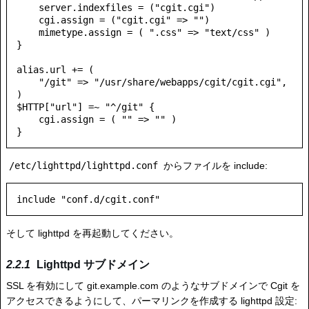
    server.indexfiles = ("cgit.cgi")

    cgi.assign = ("cgit.cgi" => "")

    mimetype.assign = ( ".css" => "text/css" )

}

alias.url += (

    "/git" => "/usr/share/webapps/cgit/cgit.cgi",

)

$HTTP["url"] =~ "^/git" {

    cgi.assign = ( "" => "" )

/etc/lighttpd/lighttpd.conf
からファイルを include:
そして lighttpd を再起動してください。
Lighttpd サブドメイン
SSL を有効にして git.example.com のようなサブドメインで Cgit を
アクセスできるようにして、パーマリンクを作成する lighttpd 設定: