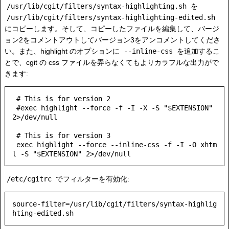
/usr/lib/cgit/filters/syntax-highlighting.sh
を
/usr/lib/cgit/filters/syntax-highlighting-edited.sh
にコピーします。そして、コピーしたファイルを編集して、バージ
ョン2をコメントアウトしてバージョン3をアンコメントしてくださ
い。また、highlight のオプションに
--inline-css
を追加するこ
とで、cgit の css ファイルを弄らなくてもよりカラフルな出力がで
きます:
 # This is for version 2

 #exec highlight --force -f -I -X -S "$EXTENSION" 
2>/dev/null

 # This is for version 3

 exec highlight --force --inline-css -f -I -O xhtm
/etc/cgitrc
でフィルターを有効化:
source-filter=/usr/lib/cgit/filters/syntax-highlig