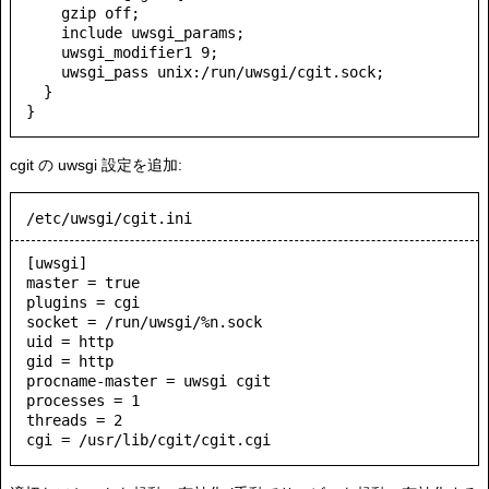
    gzip off;

    include uwsgi_params;

    uwsgi_modifier1 9;

    uwsgi_pass unix:/run/uwsgi/cgit.sock;

  }

cgit の uwsgi 設定を追加:
/etc/uwsgi/cgit.ini
[uwsgi]

master = true

plugins = cgi

socket = /run/uwsgi/%n.sock

uid = http

gid = http

procname-master = uwsgi cgit

processes = 1

threads = 2

cgi = /usr/lib/cgit/cgit.cgi