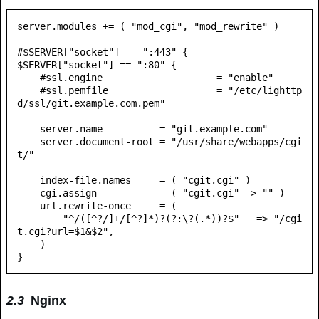
server.modules += ( "mod_cgi", "mod_rewrite" )

#$SERVER["socket"] == ":443" {

$SERVER["socket"] == ":80" {

    #ssl.engine                    = "enable"

    #ssl.pemfile                   = "/etc/lighttp
d/ssl/git.example.com.pem"

    server.name          = "git.example.com"

    server.document-root = "/usr/share/webapps/cgi
t/"

    index-file.names     = ( "cgit.cgi" )

    cgi.assign           = ( "cgit.cgi" => "" )

    url.rewrite-once     = (

        "^/([^?/]+/[^?]*)?(?:\?(.*))?$"   => "/cgi
t.cgi?url=$1&$2",

    )

}
Nginx