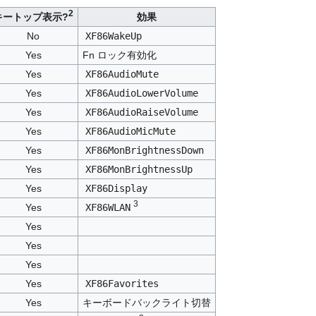
2
キートップ表示?
効果
No
XF86WakeUp
Yes
Fn ロック有効化
Yes
XF86AudioMute
Yes
XF86AudioLowerVolume
Yes
XF86AudioRaiseVolume
Yes
XF86AudioMicMute
Yes
XF86MonBrightnessDown
Yes
XF86MonBrightnessUp
Yes
XF86Display
3
Yes
XF86WLAN
Yes
Yes
Yes
Yes
XF86Favorites
Yes
キーボードバックライト切替