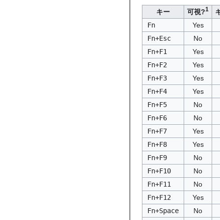
1
キー
可視?
Fn
Yes
Fn+Esc
No
Fn+F1
Yes
Fn+F2
Yes
Fn+F3
Yes
Fn+F4
Yes
Fn+F5
No
Fn+F6
No
Fn+F7
Yes
Fn+F8
Yes
Fn+F9
No
Fn+F10
No
Fn+F11
No
Fn+F12
Yes
Fn+Space
No