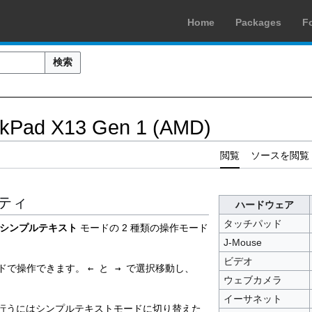
Home
Packages
F
検索
nkPad X13 Gen 1 (AMD)
閲覧
ソースを閲覧
ティ
ハードウェア
タッチパッド
シンプルテキスト
モードの 2 種類の操作モード
J-Mouse
ビデオ
ードで操作できます。
←
と
→
で選択移動し、
ウェブカメラ
。
イーサネット
行うにはシンプルテキストモードに切り替えた