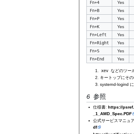
Fn+4
Yes
Fn+B
Yes
Fn+P
Yes
Fn+K
Yes
Fn+Left
Yes
Fn+Right
Yes
Fn+S
Yes
Fn+End
Yes
xev
などのツー
キートップにその
systemd-log
参照
仕様書:
https://psr
_1_AMD_Spec.PDF
公式サービスマニュア
df