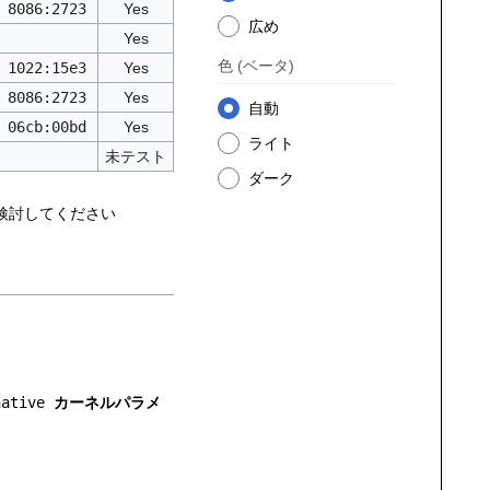
8086:2723
Yes
広め
Yes
色
(ベータ)
1022:15e3
Yes
8086:2723
Yes
自動
06cb:00bd
Yes
ライト
未テスト
ダーク
検討してください
native
カーネルパラメ