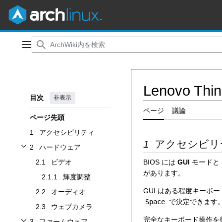
コ
ン
メインメニュー
テ
ン
ツ
Lenovo Thi
に
目次
非表示
ス
キ
ページ
議論
ページ先頭
ッ
プ
1
アクセシビリティ
アクセシビリ
2
ハードウェア
ハードウェアサブセクションを切り替えます
2.1
ビデオ
BIOS には
GUI
モードと
があります。
2.1.1
輝度調整
GUI はある程度キーボ
2.2
オーディオ
Space
で決定できます
2.3
ウェブカメラ
完全なキーボード操作を
3
ファームウェア