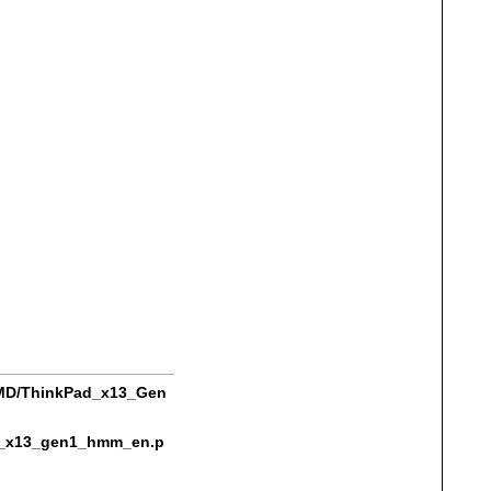
AMD/ThinkPad_x13_Gen
n1_x13_gen1_hmm_en.p