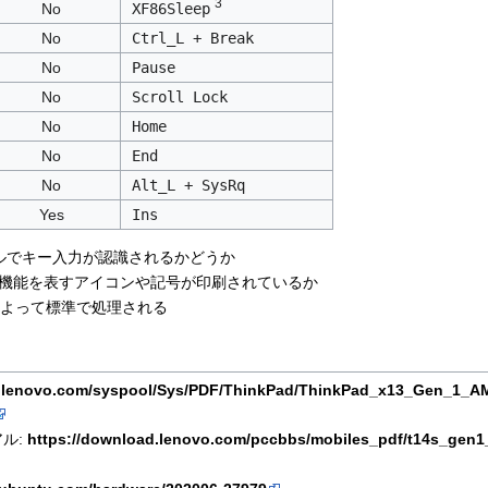
3
No
XF86Sleep
No
Ctrl_L + Break
No
Pause
No
Scroll Lock
No
Home
No
End
No
Alt_L + SysRq
Yes
Ins
ルでキー入力が認識されるかどうか
機能を表すアイコンや記号が印刷されているか
ind によって標準で処理される
ef.lenovo.com/syspool/Sys/PDF/ThinkPad/ThinkPad_x13_Gen_1_
ル:
https://download.lenovo.com/pccbbs/mobiles_pdf/t14s_ge