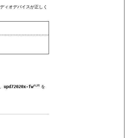
オーディオデバイスが正しく
AUR
、
upd72020x-fw
を