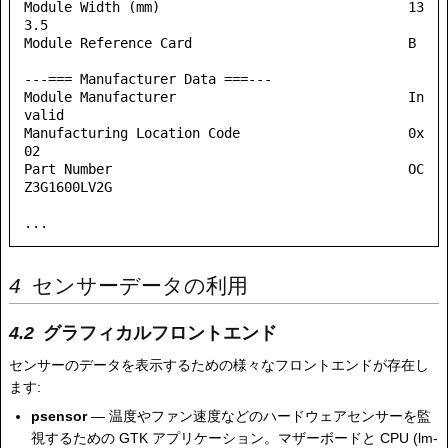
Module Width (mm)                               13
3.5

Module Reference Card                           B

---=== Manufacturer Data ===---

Module Manufacturer                             In
valid

Manufacturing Location Code                     0x
02

Part Number                                     OC
Z3G1600LV2G     

センサーデータの利用
グラフィカルフロントエンド
センサーのデータを表示するための様々なフロントエンドが存在し
ます:
psensor
— 温度やファン速度などのハードウェアセンサーを監
視するための GTK アプリケーション。マザーボードと CPU (lm-