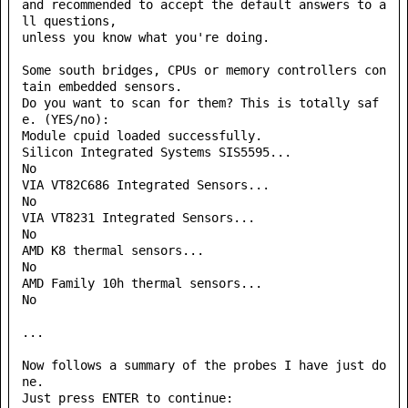
and recommended to accept the default answers to a
ll questions,

unless you know what you're doing.

Some south bridges, CPUs or memory controllers con
tain embedded sensors.

Do you want to scan for them? This is totally saf
e. (YES/no): 

Module cpuid loaded successfully.

Silicon Integrated Systems SIS5595...                       
No

VIA VT82C686 Integrated Sensors...                          
No

VIA VT8231 Integrated Sensors...                            
No

AMD K8 thermal sensors...                                   
No

AMD Family 10h thermal sensors...                           
No

...

Now follows a summary of the probes I have just do
ne.

Just press ENTER to continue: 
