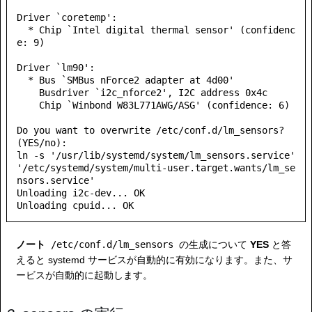
Driver `coretemp':

  * Chip `Intel digital thermal sensor' (confidenc
e: 9)

Driver `lm90':

  * Bus `SMBus nForce2 adapter at 4d00'

    Busdriver `i2c_nforce2', I2C address 0x4c

    Chip `Winbond W83L771AWG/ASG' (confidence: 6)

Do you want to overwrite /etc/conf.d/lm_sensors? 
(YES/no): 

ln -s '/usr/lib/systemd/system/lm_sensors.service' 
'/etc/systemd/system/multi-user.target.wants/lm_se
nsors.service'

Unloading i2c-dev... OK

ノート
/etc/conf.d/lm_sensors
の生成について
YES
と答
えると systemd サービスが自動的に有効になります。また、サ
ービスが自動的に起動します。