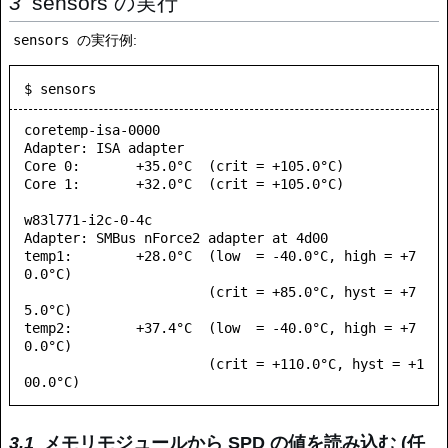
sensors の実行
sensors
の実行例:
$ sensors
coretemp-isa-0000

Adapter: ISA adapter

Core 0:       +35.0°C  (crit = +105.0°C)

Core 1:       +32.0°C  (crit = +105.0°C)

w83l771-i2c-0-4c

Adapter: SMBus nForce2 adapter at 4d00

temp1:        +28.0°C  (low  = -40.0°C, high = +7
0.0°C)

                       (crit = +85.0°C, hyst = +7
5.0°C)

temp2:        +37.4°C  (low  = -40.0°C, high = +7
0.0°C)

                       (crit = +110.0°C, hyst = +1
メモリモジュールから SPD の値を読み込む (任