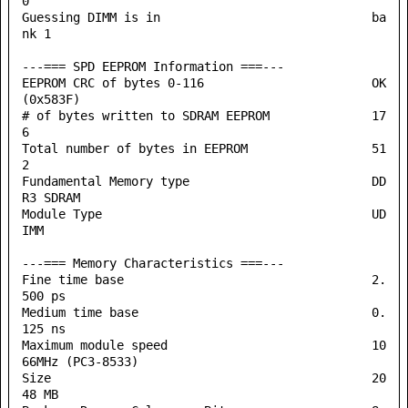
0

Guessing DIMM is in                             ba
nk 1

---=== SPD EEPROM Information ===---

EEPROM CRC of bytes 0-116                       OK 
(0x583F)

# of bytes written to SDRAM EEPROM              17
6

Total number of bytes in EEPROM                 51
2

Fundamental Memory type                         DD
R3 SDRAM

Module Type                                     UD
IMM

---=== Memory Characteristics ===---

Fine time base                                  2.
500 ps

Medium time base                                0.
125 ns

Maximum module speed                            10
66MHz (PC3-8533)

Size                                            20
48 MB
