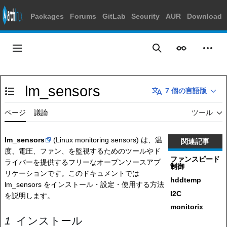
Packages
Forums
GitLab
Security
AUR
Download
コ
ン
メインメニュー
表示
個人
検索
テ
ン
ツ
lm_sensors
に
7 個の言語版
目次の表示・非表示を切り替え
ス
キ
ページ
議論
ツール
ッ
プ
lm_sensors
(Linux monitoring sensors) は、温
関連記事
度、電圧、ファン、を監視するためのツールやド
ファンスピード
ライバーを提供するフリーなオープンソースアプ
制御
リケーションです。このドキュメントでは
hddtemp
lm_sensors をインストール・設定・使用する方法
I2C
を説明します。
monitorix
インストール