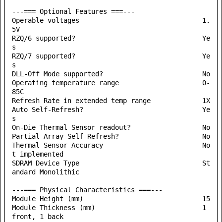
---=== Optional Features ===---

Operable voltages                               1.
5V

RZQ/6 supported?                                Ye
s

RZQ/7 supported?                                Ye
s

DLL-Off Mode supported?                         No

Operating temperature range                     0-
85C

Refresh Rate in extended temp range             1X

Auto Self-Refresh?                              Ye
s

On-Die Thermal Sensor readout?                  No

Partial Array Self-Refresh?                     No

Thermal Sensor Accuracy                         No
t implemented

SDRAM Device Type                               St
andard Monolithic

---=== Physical Characteristics ===---

Module Height (mm)                              15

Module Thickness (mm)                           1 
front, 1 back
