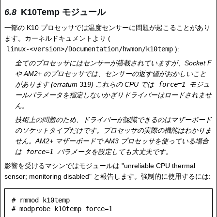
K10Temp モジュール
一部の K10 プロセッサでは温度センサーに問題が起こることがあり
ます。カーネルドキュメントより (
linux-<version>/Documentation/hwmon/k10temp
):
全てのプロセッサにはセンサーが搭載されていますが、Socket F
や AM2+ のプロセッサでは、センサーの返す値がおかしいこと
があります (erratum 319) これらの CPU では
force=1
モジュ
ールパラメータを指定しないかぎりドライバーはロードされませ
ん。
技術上の問題のため、ドライバーが認識できるのはマザーボード
のソケットタイプだけです。プロセッサの実際の機能はわかりま
せん。AM2+ マザーボードで AM3 プロセッサを使っている場合
は
force=1
パラメータを設定しても大丈夫です。
影響を受けるマシンではモジュールは "unreliable CPU thermal
sensor; monitoring disabled" と報告します。強制的に使用するには:
# rmmod k10temp
