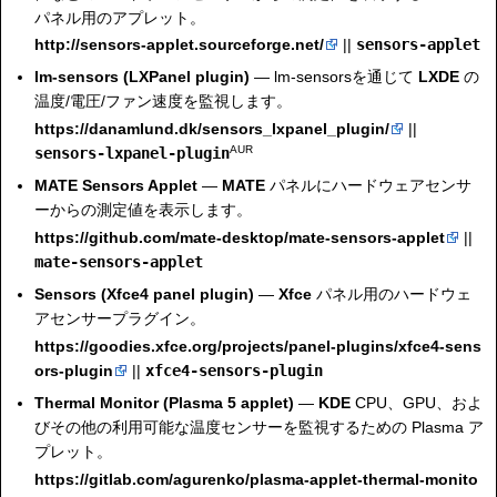
パネル用のアプレット。
http://sensors-applet.sourceforge.net/
||
sensors-applet
lm-sensors (LXPanel plugin)
— lm-sensorsを通じて
LXDE
の
温度/電圧/ファン速度を監視します。
https://danamlund.dk/sensors_lxpanel_plugin/
||
AUR
sensors-lxpanel-plugin
MATE Sensors Applet
—
MATE
パネルにハードウェアセンサ
ーからの測定値を表示します。
https://github.com/mate-desktop/mate-sensors-applet
||
mate-sensors-applet
Sensors (Xfce4 panel plugin)
—
Xfce
パネル用のハードウェ
アセンサープラグイン。
https://goodies.xfce.org/projects/panel-plugins/xfce4-sens
ors-plugin
||
xfce4-sensors-plugin
Thermal Monitor (Plasma 5 applet)
—
KDE
CPU、GPU、およ
びその他の利用可能な温度センサーを監視するための Plasma ア
プレット。
https://gitlab.com/agurenko/plasma-applet-thermal-monito