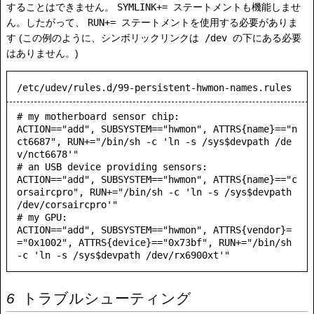
することはできません。
SYMLINK+=
ステートメントも機能しませ
ん。したがって、
RUN+=
ステートメントを使用する必要がありま
す (この例のように、シンボリックリンクは
/dev
の下にある必要
はありません。)
/etc/udev/rules.d/99-persistent-hwmon-names.rules
# my motherboard sensor chip:

ACTION=="add", SUBSYSTEM=="hwmon", ATTRS{name}=="n
ct6687", RUN+="/bin/sh -c 'ln -s /sys$devpath /de
v/nct6678'"

# an USB device providing sensors:

ACTION=="add", SUBSYSTEM=="hwmon", ATTRS{name}=="c
orsaircpro", RUN+="/bin/sh -c 'ln -s /sys$devpath 
/dev/corsaircpro'"

# my GPU:

ACTION=="add", SUBSYSTEM=="hwmon", ATTRS{vendor}=
="0x1002", ATTRS{device}=="0x73bf", RUN+="/bin/sh 
トラブルシューティング