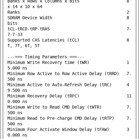
Banks x Rows x Columns x Bits                   8 
x 14 x 10 x 64

Ranks                                           2

SDRAM Device Width                              8 
bits

tCL-tRCD-tRP-tRAS                               7-
7-7-33

Supported CAS Latencies (tCL)                   8
T, 7T, 6T, 5T

---=== Timing Parameters ===---

Minimum Write Recovery time (tWR)               1
5.000 ns

Minimum Row Active to Row Active Delay (tRRD)   7.
500 ns

Minimum Active to Auto-Refresh Delay (tRC)      4
9.500 ns

Minimum Recovery Delay (tRFC)                   11
0.000 ns

Minimum Write to Read CMD Delay (tWTR)          7.
500 ns

Minimum Read to Pre-charge CMD Delay (tRTP)     7.
500 ns

Minimum Four Activate Window Delay (tFAW)       3
0.000 ns
