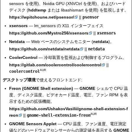
sensors を使用)、Nvidia GPU (XNVCtrl を使用)、およびハード
ディスク (
hddtemp
または libashismart を使用) を監視します。
https://wpitchoune.net/psensor/
||
psensor
xsensors
— lm_sensors の X11 インターフェイス
https://github.com/Mystro256/xsensors
||
xsensors
Netdata
— Web ベースのシステムモニター (
netdata
)。
https://github.com/netdata/netdata
||
netdata
CoolerControl
— 冷却装置を監視および制御するプログラム。
https://gitlab.com/coolercontrol/coolercontrol
||
AUR
coolercontrol
デスクトップ環境
で使えるフロントエンド:
Freon (GNOME Shell extension)
—
GNOME
シェルで CPU 温
度、ディスク温度、ビデオカード温度、電圧、ファン RPM を表
示するための拡張機能。
https://github.com/UshakovVasilii/gnome-shell-extension-f
AUR
reon
||
gnome-shell-extension-freon
GNOME Sensors Applet
— CPU 温度、ファン速度、電圧測定
値などのハードウェアセンサーからの測定値を表示する
GNOME