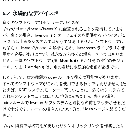
永続的なデバイス名
多くのソフトウェアはセンサーデバイスが
/sys/class/hwmon/hwmonX
に配置されることを期待しています
が、多くの場合、hwmon インターフェイスを提供するデバイスが 1
〜 2 つ以上あるシステムではそうではありません。ソフトウェアは
おそらく
hwmon?/name
を解析するか、lmsensors ライブラリを使
用する必要がありますが、残念ながら多くの場合、そうではありま
せん。一部のソフトウェア (例:
Monitorix
またはその特定のモジュ
ール、つまり amdgpu) は、別の場所に永続的な名前が必要です。
したがって、次の種類の udev ルールが役立つ可能性があります。
すべてのソフトウェアがこれらを使用できるわけではありません (た
とえば、KDE ​​システムモニター - 悲しいことに、多くのシステムで
これらのソフトウェアはほとんど役に立ちません) 多くの場合、
udev ルールで hwmon サブシステムと適切な名前をマッチさせるだ
けで十分です、ルールの書き方については、
Udev
ページを見てくだ
さい。
/sys
階層では名前を変更したりシンボリックリンクを作成したり