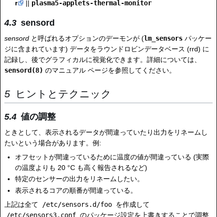
r
||
plasma5-applets-thermal-monitor
sensord
sensord
と呼ばれるオプションのデーモンが (
lm_sensors
パッケー
ジに含まれています) データをラウンドロビンデータベース (rrd) に
記録し、後でグラフィカルに視覚化できます。詳細については、
sensord(8)
のマニュアル ページを参照してください。
ヒントとテクニック
値の調整
ときとして、表示されるデータが間違っていたり出力をリネームし
たいという場合があります。例:
オフセットが間違っているために温度の値が間違っている (実際
の温度よりも 20 °C も高く報告されるなど)
特定のセンサーの出力をリネームしたい。
表示されるコアの順番が間違っている。
上記は全て
/etc/sensors.d/foo
を作成して
/etc/sensors3.conf
のパッケージ設定を上書きすることで調整