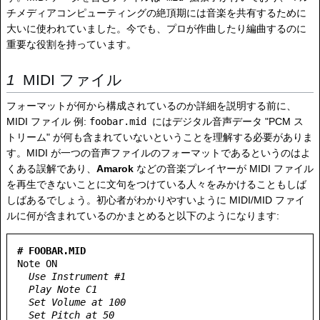
チメディアコンピューティングの絶頂期には音楽を共有するために
大いに使われていました。今でも、プロが作曲したり編曲するのに
重要な役割を持っています。
MIDI ファイル
フォーマットが何から構成されているのか詳細を説明する前に、
MIDI ファイル 例:
foobar.mid
にはデジタル音声データ "PCM ス
トリーム" が何も含まれていないということを理解する必要がありま
す。MIDI が一つの音声ファイルのフォーマットであるというのはよ
くある誤解であり、
Amarok
などの音楽プレイヤーが MIDI ファイル
を再生できないことに文句をつけている人々をみかけることもしば
しばあるでしょう。初心者がわかりやすいように MIDI/MID ファイ
ルに何が含まれているのかまとめると以下のようになります:
# FOOBAR.MID
Note ON

Use Instrument #1
Play Note C1
Set Volume at 100
Set Pitch at 50