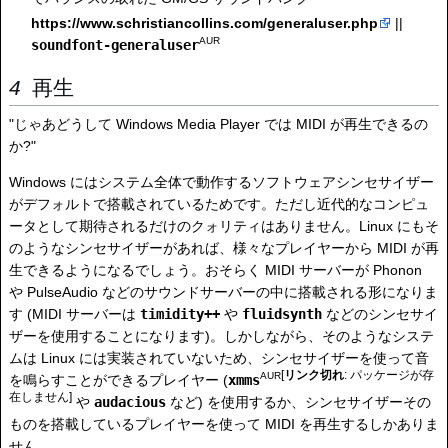
https://www.schristiancollins.com/generaluser.php
||
AUR
soundfont-generaluser
再生
"じゃあどうして Windows Media Player では MIDI が再生できるの
か?"
Windows にはシステム全体で動作するソフトウェアシンセサイザー
がデフォルトで搭載されているためです。ただし近代的なコンピュ
ータとして期待されるだけのクォリティはありません。Linux にもそ
のようなシンセサイザーがあれば、様々なプレイヤーから MIDI が再
生できるようになるでしょう。おそらく MIDI サーバーが Phonon
や PulseAudio などのサウンドサーバーの中に搭載される形になりま
す (MIDI サーバーは
timidity++
や
fluidsynth
などのシンセサイ
ザーを使用することになります)。しかしながら、そのようなシステ
ムは Linux には実装されていないため、シンセサイザーを使って音
[
リンク切れ
: パッケージが存
AUR
を鳴らすことができるプレイヤー (
xmms
在しません]
や
audacious
など) を使用するか、シンセサイザーその
ものを搭載しているプレイヤーを使って MIDI を再生するしかありま
せん。