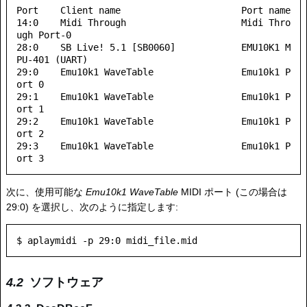
Port    Client name                      Port name

14:0    Midi Through                     Midi Thro
ugh Port-0

28:0    SB Live! 5.1 [SB0060]            EMU10K1 M
PU-401 (UART)

29:0    Emu10k1 WaveTable                Emu10k1 P
ort 0

29:1    Emu10k1 WaveTable                Emu10k1 P
ort 1

29:2    Emu10k1 WaveTable                Emu10k1 P
ort 2

29:3    Emu10k1 WaveTable                Emu10k1 P
次に、使用可能な
Emu10k1 WaveTable
MIDI ポート (この場合は
29:0) を選択し、次のように指定します:
ソフトウェア