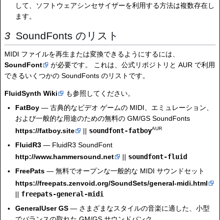
して、ソフトウェアシンセサイザーを利用する方法は複数存在し
ます。
SoundFonts のリスト
MIDI ファイルを再生または変換できるようにするには、
SoundFont
が必要です。 これは、公式リポジトリと AUR で利用
できるいくつかの SoundFonts のリストです。
FluidSynth Wiki
も参照してください。
FatBoy
— 古典的なビデオ ゲームの MIDI、エミュレーション、
および一般的な用途のための無料の GM/GS SoundFonts
AUR
https://fatboy.site
||
soundfont-fatboy
FluidR3
— FluidR3 SoundFont
http://www.hammersound.net
||
soundfont-fluid
FreePats
— 無料でオープンな一般的な MIDI サウンドセット
https://freepats.zenvoid.org/SoundSets/general-midi.html
||
freepats-general-midi
GeneralUser GS
— さまざまなスタイルの音楽に適した、小型
でバランスの取れた GM/GS サウンドバンク