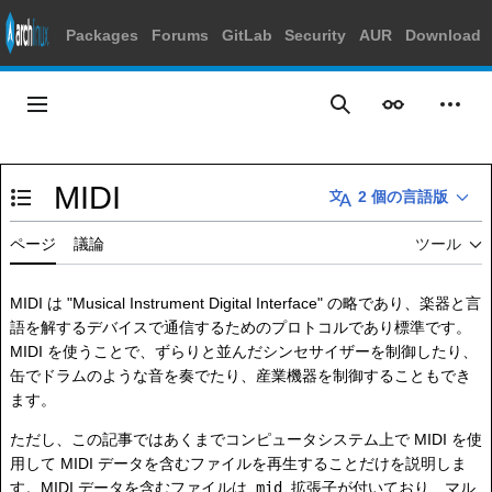
Packages
Forums
GitLab
Security
AUR
Download
コ
ン
メインメニュー
表示
個人
検索
テ
ン
ツ
MIDI
に
2 個の言語版
目次の表示・非表示を切り替え
ス
キ
ページ
議論
ツール
ッ
プ
MIDI は "Musical Instrument Digital Interface" の略であり、楽器と言
語を解するデバイスで通信するためのプロトコルであり標準です。
MIDI を使うことで、ずらりと並んだシンセサイザーを制御したり、
缶でドラムのような音を奏でたり、産業機器を制御することもでき
ます。
ただし、この記事ではあくまでコンピュータシステム上で MIDI を使
用して MIDI データを含むファイルを再生することだけを説明しま
す。MIDI データを含むファイルは
mid
拡張子が付いており、マル