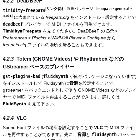
DeaDBeeF
[
リンク切れ
: 置換パッケージ:
freepats-general-
timidity-freepats
midi
]
に含まれている
freepats.cfg
をインストール・設定することで
deadbeef
プレイヤーで MIDI ファイルを再生できます。
Timidity#Freepats
を見てください。DeaDBeeF の
Edit >
Preferences > Plugins > WildMidi Player > Configure
から
freepats.cfg
ファイルの場所を帰ることもできます。
Totem (GNOME Videos) や Rhythmbox などの
GStreamer ベースのプレイヤー
gst-plugins-bad
(
fluidsynth
が依存パッケージになっています)
をインストールして Fluidsynth に
音源
を設定することで、
gstreamer をバックエンドとして使う GNOME Videos などのプレイ
ヤーで MIDI ファイルを再生することができます。詳しくは
FluidSynth
を見て下さい。
VLC
Sound Font ファイルの場所を設定することで
VLC
で MIDI ファイ
ルを再生することができます。先に、
音源
と
fluidsynth
パッケー