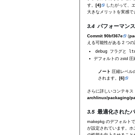
す。
[4]
したがって、エ
大きなメリットを実感で
パフォーマン
Commit 90bf367e
(
pa
える可能性がある 2 つ
debug
フラグと
lt
デフォルトの zstd
ノート
圧縮レベルの変
されます。
[6]
さらに詳しいコンテキス
archlinux/packaging/
最適化された
makepkg のデフォ
が設定されています。ホ
の性能を向上させること