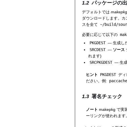
パッケージの
デフォルトでは
makepk
ダウンロードします。カ
スを全て
~/build/sou
必要に応じて以下の
mak
PKGDEST
— 生成し
SRCDEST
—
ソース
れます)
SRCPKGDEST
— 生
ヒント
PKGDEST
ディ
ださい。例:
paccach
署名チェック
ノート
makepkg 
ーリングが使われます