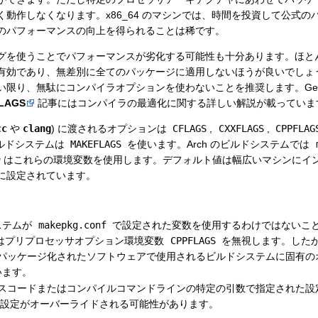
動作しなくなります。x86_64 のマシンでは、時間を投資して公式の
のパフォーマンスの向上を得られることは稀です。
グを使うことでパフォーマンスが劣化する可能性も十分あります。ほと
有効であり、無差別に全てのパッケージに適用しないほうが良いでしょ
限り、無駄にコンパイラオプションを使わないことを推奨します。Gent
LAGS
記事にはコンパイラの最適化に関する詳しい解説が載っていま
cc
や
clang
) に渡されるオプションは
CFLAGS
,
CXXFLAGS
,
CPPFLAG
ルドシステムは
MAKEFLAGS
を使います。Arch のビルドシステムでは
g
はこれらの環境変数を使用します。デフォルト値は幅広いマシンにイ
に設定されています。
ステムが
makepkg.conf
で設定された変数を使用するわけではないこ
はプリプロセッサオプション環境変数
CPPFLAGS
を無視します。した
パッケージ化されたソフトウェアで使用されるビルドシステムに固有の
います。
スコードまたはコンパイルコマンドラインの特定の引数で指定された設
設定がオーバーライドされる可能性があります。