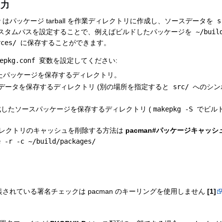
出力
g
はパッケージ tarball を作業ディレクトリに作成し、ソースデータを
s
スタムパスを設定することで、例えばビルドしたパッケージを
~/buil
rces/
に保存することができます。
epkg.conf
変数を設定してください:
たパッケージを保存するディレクトリ。
データを保存するディレクトリ (別の場所を指定すると
src/
へのシン
成したソースパッケージを保存するディレクトリ (
makepkg -S
でビルド
レクトリのキャッシュを削除する方法は
pacman#パッケージキャッ
e -r -c ~/build/packages/
で実装されている署名チェックは pacman のキーリングを使用しません
[1]
。