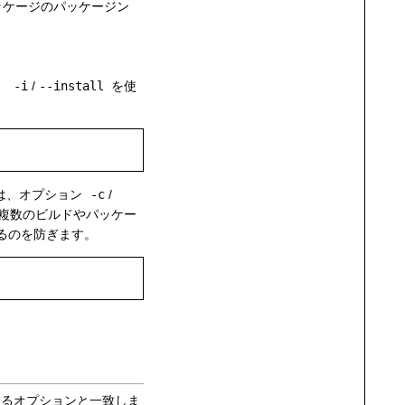
ッケージのパッケージン
、
-i
/
--install
を使
は、オプション
-c
/
複数のビルドやパッケー
るのを防ぎます。
るオプションと一致しま