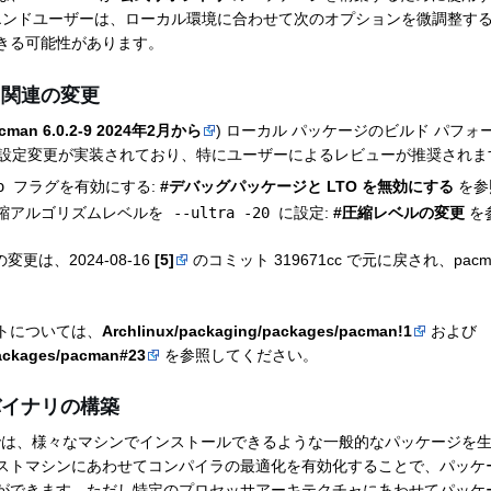
ンドユーザーは、ローカル環境に合わせて次のオプションを微調整す
きる可能性があります。
ス関連の変更
cman 6.0.2-9 2024年2月から
) ローカル パッケージのビルド パフ
の設定変更が実装されており、特にユーザーによるレビューが推奨されま
o
フラグを有効にする:
#デバッグパッケージと LTO を無効にする
を参
 圧縮アルゴリズムレベルを
--ultra -20
に設定:
#圧縮レベルの変更
を
更は、2024-08-16
[5]
のコミット 319671cc で元に戻され、pacm
トについては、
Archlinux/packaging/packages/pacman!1
および
packages/pacman#23
を参照してください。
バイナリの構築
ルトでは、様々なマシンでインストールできるような一般的なパッケージを
ストマシンにあわせてコンパイラの最適化を有効化することで、パッケ
ができます。ただし特定のプロセッサアーキテクチャにあわせてパッケ