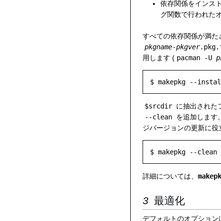
依存関係をインス
グ関数で行われた
すべての依存関係が満た
pkgname
-
pkgver
.pkg.
用します (
pacman -U
p
$srcdir
に抽出された
--clean
を追加します
ジバージョンの更新に役
詳細については、
makep
最適化
デフォルトのオプション