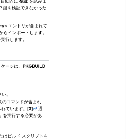
自動的に
検証
を試みま
GP 鍵を検証できなかった
eys
エントリが含まれて
からインポートします。
実行します。
ッケージは、
PKGBUILD
さい。
意のコマンドが含まれ
られています。
[3]
通
kg を実行する必要があ
たはビルド スクリプトを