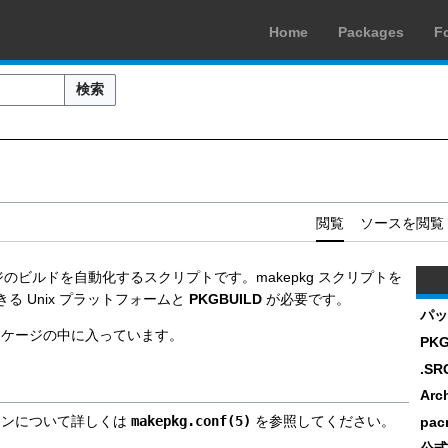
Home
Packages
F
検索
閲覧
ソースを閲覧
のビルドを自動化するスクリプトです。makepkg スクリプトを
る Unix プラットフォームと
PKGBUILD
が必要です。
パッ
ケージの中に入っています。
PKG
.SR
Arc
ションについて詳しくは
makepkg.conf(5)
を参照してください。
pac