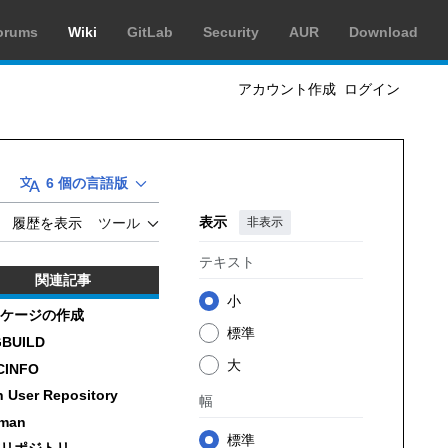
orums
Wiki
GitLab
Security
AUR
Download
アカウント作成
ログイン
6 個の言語版
表示
非表示
履歴を表示
ツール
テキスト
関連記事
小
ケージの作成
標準
BUILD
大
CINFO
h User Repository
幅
man
標準