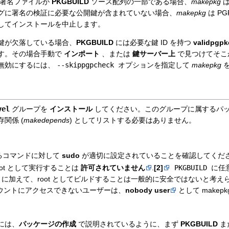
署名ファイルが
PKGBUILD
ソース配列の一部である場合、
makepkg
は
グに署名の検証に必要な公開鍵が含まれていない場合、
makepkg
は P
してインストールを中止します。
鍵が欠落している場合、
PKGBUILD
には必要な鍵 ID を持つ
validpgpk
す。その場合手動で
インポート
、または
鍵サーバー上
で見つけてそこ
無効にするには、
--skippgpcheck
オプションを指定して
makepkg
を
vel
グループを
インストール
してください。このグループに属するパ
関係 (
makedepends
) としてリストする必要はありません。
るコマンドに対して
sudo
が適切に設定されていることを確認してくだ
oot として実行することは
許可されていません
.
[2]
PKGBUILD
に任
に加えて、root としてビルドすることは一般的に安全ではないと考え
カウントにアクセスできないユーザーは、
nobody user
として makep
には、
パッケージの作成
で説明されているように、まず
PKGBUILD
ま