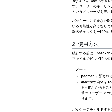
.sig
または
.asc
の形式の
す。ユーザーのキーリン
というメッセージを表示
パッケージに必要な公開
いる可能性が高くなりま
署名チェックを一時的に
使用方法
続行する前に、
base-de
ファイルでビルド時の依存
ノート
pacman
に渡され
makepkg
自体を r
る可能性があること
常のユーザー ア
ります。
パッケージをビルドする