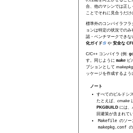
合、他のマシンでは正しく
ことでそれに見合うだけ
標準外のコンパイラフラ
ョンは特定の状況でのみ
認・ベンチマークできない
化ガイド
や
安全な CF
C/C++ コンパイラ (例:
g
す。同じように
make
ビ
プションとして
makepk
ッケージを作成するよう
ノート
すべてのビルドシ
たとえば、
cmake
PKGBUILD
には、
回避策が含まれて
Makefile
のソー
makepkg.conf
の