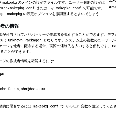
公式
 makepkg のメインの設定ファイルです。ユーザー個別の設定は
Arc
cman/makepkg.conf
または
~/.makepkg.conf
で可能です。
に makepkg の設定オプションを微調整するとよいでしょう。
成者の情報
タが付与されておりパッケージ作成者を識別することができます。デフ
ジは
Unknown Packager
となります。システム上の複数のユーザーが
ケージを他者に配布する場合、実際の連絡先を入力すると便利です。
m
ることができます。
ージの作成者情報を確認するには:
ge
ohn Doe <john@doe.com>

動的に署名するには
makepkg.conf
で
GPGKEY
変数を設定してくだ