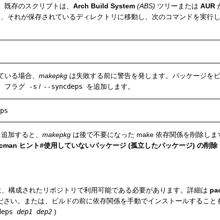
。既存のスクリプトは、
Arch Build System
(ABS)
ツリーまたは
AUR
、それが保存されているディレクトリに移動し、次のコマンドを実行
ている場合、
makepkg
は失敗する前に警告を発します。パッケージをビ
、フラグ
-s
/
--syncdeps
を追加します。
追加すると、
makepkg
は後で不要になった make 依存関係を削除し
acman ヒント#使用していないパッケージ (孤立したパッケージ) の削除
は、構成されたリポジトリで利用可能である必要があります。詳細は
p
ださい。または、ビルドの前に依存関係を手動でインストールすることも
deps
dep1
dep2
)