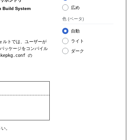
リポジトリ
広め
h Build System
色
(ベータ)
自動
ライト
ォルトでは、ユーザーが
パッケージをコンパイル
ダーク
akepkg.conf
の
さい。