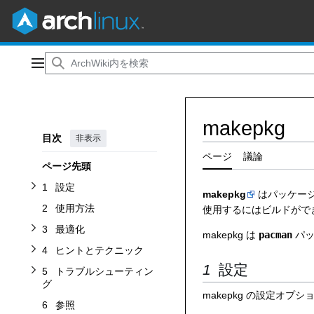
コ
ン
メインメニュー
設定サブセクションを切り替えます
テ
ヒントとテクニックサブセクションを切り替えます
トラブルシューティングサブセクションを切り替えます
ン
最適化サブセクションを切り替えます
ツ
makepkg
に
目次
非表示
ス
キ
ページ
議論
ページ先頭
ッ
プ
1
設定
makepkg
はパッケージ
2
使用方法
使用するにはビルドができ
3
最適化
makepkg は
pacman
パッ
4
ヒントとテクニック
設定
5
トラブルシューティン
グ
makepkg の設定オプ
6
参照