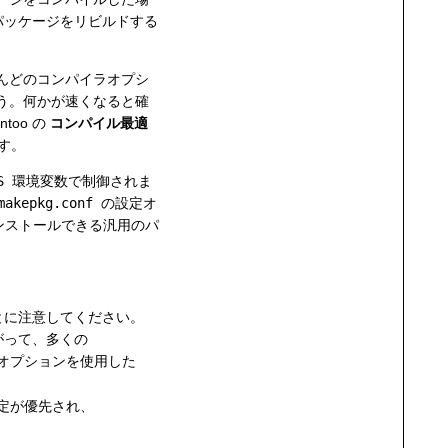
パッケージをリビルドする
んどのコンパイラオプシ
う。何かが速くなると確
oo の
コンパイル最適
す。
S
環境変数で制御されま
makepkg.conf
の設定オ
ンストールできる汎用のパ
とに注意してください。
がって、多くの
オプションを使用した
定が優先され、