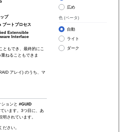
b
広め
M
ップ
色
(ベータ)
ch ブートプロセス
自動
ied Extensible
ware Interface
ライト
ダーク
こともでき、最終的にこ
み重ねることもできま
AID アレイ) のうち、マ
セクションと
#GUID
れています。3つ目に、あ
説明されています。
ください。