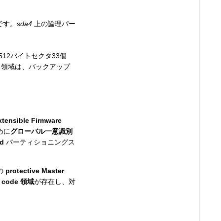
です。
sda4
上の論理パー
12バイトセクタ33個
空き領域は、バックアップ
xtensible Firmware
めに
グローバル一意識別
rd
パーティショニングス
めの
protective Master
p code 領域
が存在し、対