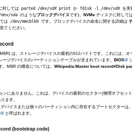
クに対しては
parted
/dev/sdX
print
か
fdisk -l
/dev/sdX
を実
/dev/sda
のような
ブロックデバイス
です)。
NVMe
ディスクに対して
しては
/dev/mmcblk0
です。ブロックデバイスの命名に関する詳細は
見てください。
ecord
(MBR) は、ストレージデバイスの最初の512バイトです。これには、
レージデバイスのパーティションテーブルが含まれています。
BIOS
。MBR の構造については、
Wikipedia:Master boot record#Disk par
ションにありません。これは、デバイスの最初のセクター(物理オフセット
あります。
スデバイスまたは個々のパーティション内に存在するブートセクターは
)
と呼ばれます。
cord (bootstrap code)