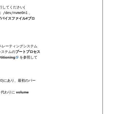
行してください(
は
/dev/nvme0n1
、
デバイスファイル#ブロ
オペレーティングシステム
システムの
ブートプロセス
titioning
を参照して
0)にあり、最初のパー
、代わりに
volume