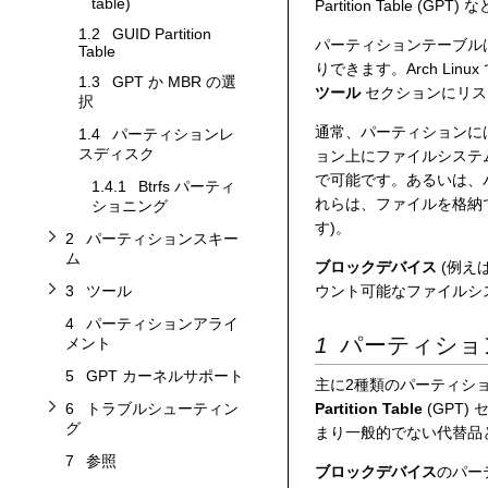
パーティションスキームサブセクションを切り替えます
table)
Partition Table (GPT) 
1.2
GUID Partition
パーティションテーブル
Table
りできます。Arch Li
1.3
GPT か MBR の選
ツール
セクションにリス
択
ツールサブセクションを切り替えます
トラブルシューティングサブセクションを切り替えます
通常、パーティションに
1.4
パーティションレ
スディスク
ョン上にファイルシステ
で可能です。あるいは、
1.4.1
Btrfs パーティ
れらは、ファイルを格納
ショニング
す)。
2
パーティションスキー
ム
ブロックデバイス
(例え
3
ツール
ウント可能なファイルシ
4
パーティションアライ
パーティショ
メント
5
GPT カーネルサポート
主に2種類のパーティシ
6
トラブルシューティン
Partition Table
(GPT
グ
まり一般的でない代替品
7
参照
ブロックデバイス
のパー