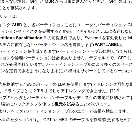
まらない場合、GPT と MBR から自由に選んでください。GPT のほ
ぶことが推奨されます。
メリットは:
ィスク GUID と、各パーティションごとにユニークなパーティション GU
ィションやディスクを参照するための、ファイルシステムに依存しない
rtitions Specification
の前提条件であり、Systemd を有効化した ini
システムに依存しないパーティション名を提供します(
PARTLABEL
)。
のパーティションを作成できます(パーティションテーブルに割り当てら
ションや論理パーティションは必要ありません。デフォルトで、GPT には
ースが確保されています。パーティションテーブルにより多くのスペー
ョンを定義できるようになります(この機能をサポートしているツールは
号を格納するために64ビットの LBA を使用します(アドレシング可能な
では、ドライブごとに 2 TiB までしかアドレシングできません。
[1]
アップのヘッダとパーティションテーブルがディスクの末尾に格納されて
た場合にバックアップを使って
復元を試みる
ことができます。
sum により、ヘッダとパーティションテーブルのエラーと破損を検出します。
ール
のセクションには、GPT や MBR のテーブルを作成/変更するた