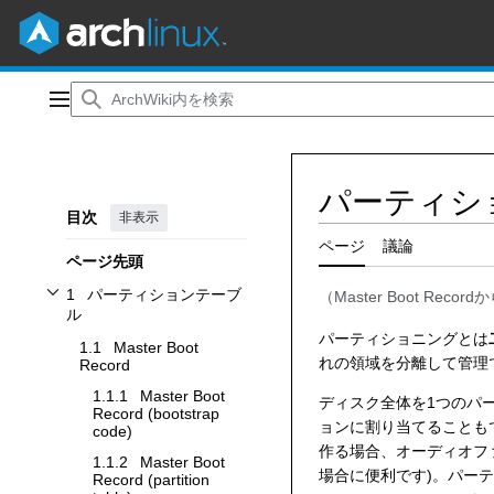
コ
ン
メインメニュー
テ
ン
ツ
パーティシ
に
目次
非表示
ス
キ
ページ
議論
ページ先頭
ッ
プ
1
パーティションテーブ
（
Master Boot Record
か
パーティションテーブルサブセクションを切り替えます
ル
パーティショニングとは
1.1
Master Boot
れの領域を分離して管理
Record
1.1.1
Master Boot
ディスク全体を1つのパ
Record (bootstrap
ョンに割り当てることも
code)
作る場合、オーディオフ
1.1.2
Master Boot
場合に便利です)。パーティショ
Record (partition