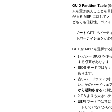
GUID Partition Table
(G
ムを置き換えることを目指
がある MBR に対して
どちらも信頼性、パフォ
ノート
GPT でパーテ
トパーティション
が必
GPT か MBR を選択
レガシー BIOS を
する必要があります
BIOS モードではな
あります。
古いハードウェア(特
い。そのハードウェアの
から起動させる
に解
2 TiB よりも大
UEFI
ブートでは常に G
ートしていないから