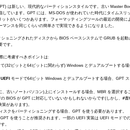
PT) は新しい、現代的なパーティションスタイルです。古い Master Boot R
しています。GPT には、MS-DOS が使われていた時代にタイムス
メリットがいくつかあります。フォーマッティングツールの最近の開発によって
ーマンスを同じくらいの簡単さで実現できるようになりました。
ィショニングされたディスクから BIOS ベースシステムで GRUB を起
要です。
する際に考慮すべきポイントは:
使って(32ビットと64ビットに関わらず) Windows とデュアルブートする
。
く
UEFI
モードで64ビット Windows とデュアルブートする場合、GPT
に、古いノートパソコン)上にインストールする場合、MBR を選択する
 BIOS が GPT に対応していないかもしれないからです(しかし、
#古
決策があります)。
きいディスクをパーティショニングする場合、GPT を使う必要があります。
PT を使うことが推奨されます。一部の UEFI 実装は UEFI モードで
です。