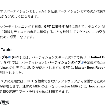
マリパーティションとし、
sda4
を拡張パーティションとするのが慣例
a6
などのようになります。
クをパーティショニングする際、
GPT に変換する
時に備えて、少なくとも5
の未割り当て領域をディスクの末尾に確保することを検討してください。この
るために必要になります。
 Table
ーブル
(GPT) とは、パーティションスキームの1つであり、
Unified E
。GPT では、パーティションと
パーティションタイプ
を定義するた
(Linux の世界では UUID が使用されます)。GPT は
Master Boot Reco
設計されました。
 Table ディスクの先頭には、GPT を検出できないソフトウェアから保護するた
 が存在します。通常の MBR のような protective MBR には、
bootstra
BIOS/BPT ブートを行うために利用できます。
 の選択