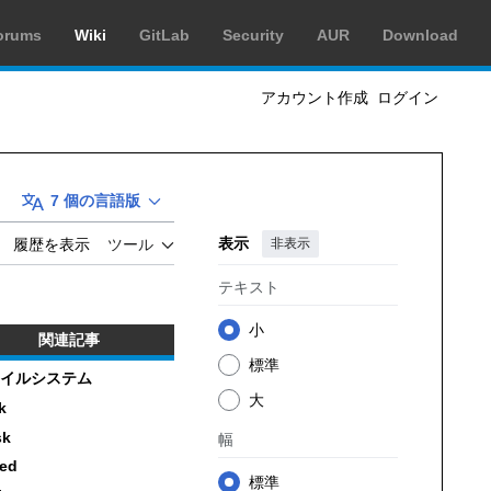
orums
Wiki
GitLab
Security
AUR
Download
アカウント作成
ログイン
7 個の言語版
表示
非表示
履歴を表示
ツール
テキスト
小
関連記事
標準
イルシステム
大
k
sk
幅
ted
標準