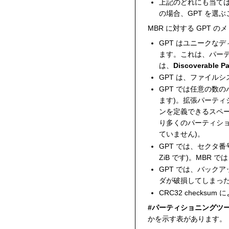
上記のどれにも当ては
の場合、GPT を選
MBR に対する GPT の
GPT はユニークなデ
ます。これは、パーテ
は、
Discoverable Pa
GPT は、ファイル
GPT では任意の数
ます)。拡張パーティ
ンを定義できるスペ
り多くのパーティシ
ていません)。
GPT では、セクタ番
ZiB です)。MBR 
GPT では、バック
ダが破損してしまっ
CRC32 check
#パーティショニングツ
かを示す表があります。