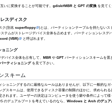
T は互いに変換することが可能です。
gdisk#MBR と GPT の変換
を見てく
ンレスディスク
スク(別名
superfloppy
)とは、パーティションテーブルを持たないス
システムがストレージデバイス全体を占めます。パーティションレスデ
ecord (VBR)
と呼ばれます。
ィショニング
ジデバイス全体を占有して、
MBR
や
GPT
パーティションスキームを置
fs#パーティショニング
を見て下さい。
ンスキーム
ィショニングするのに厳格なルールはありませんが、以下に一般的なガ
ングスキームは、使用できるディスク容量の制限のほかに、求められる
定されます。ユーザーの決定はコンピュータを使う癖や条件によって様
ndows OS のデュアルブートを考えているのなら、
Windows と Arch のデ