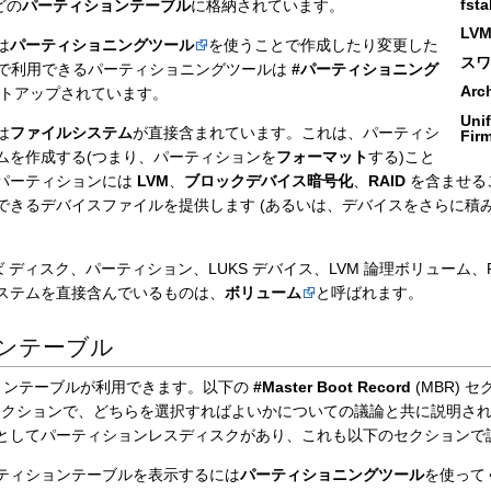
fsta
などの
パーティションテーブル
に格納されています。
LV
は
パーティショニングツール
を使うことで作成したり変更した
スワ
nux で利用できるパーティショニングツールは
#パーティショニング
Ar
トアップされています。
Unif
は
ファイルシステム
が直接含まれています。これは、パーティシ
Firm
ムを作成する(つまり、パーティションを
フォーマット
する)こと
パーティションには
LVM
、
ブロックデバイス暗号化
、
RAID
を含ませる
できるデバイスファイルを提供します (あるいは、デバイスをさらに積
ば ディスク、パーティション、LUKS デバイス、LVM 論理ボリューム、R
ステムを直接含んでいるものは、
ボリューム
と呼ばれます。
ンテーブル
ョンテーブルが利用できます。以下の
#Master Boot Record
(MBR) 
) セクションで、どちらを選択すればよいかについての議論と共に説明さ
としてパーティションレスディスクがあり、これも以下のセクションで
ティションテーブルを表示するには
パーティショニングツール
を使って