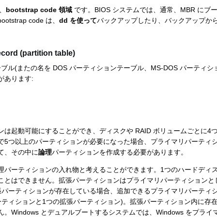
は、
bootstrap code 領域
です。BIOS システムでは、通常、MBR に
strap code は、
dd を使って
バックアップしたり、バックアップか
ord (partition table)
ブル(またの名を DOS パーティションテーブル、MS-DOS パーティ
があります:
ンは起動可能にすることができ、ディスクや RAID ボリュームごとに4
で5つ以上のパーティションが必要になった場合、プライマリパーティシ
て、その中に
論理
パーティションを作成する必要があります。
理パーティションの入れ物と考えることができます。1つのハードディス
ことはできません。拡張パーティションはプライマリパーティションと
張パーティションが存在している場合、追加できるプライマリパーティシ
ーティションと1つの拡張パーティション)。拡張パーティション内に存
。Windows とデュアルブートするシステムでは、Windows をプラ