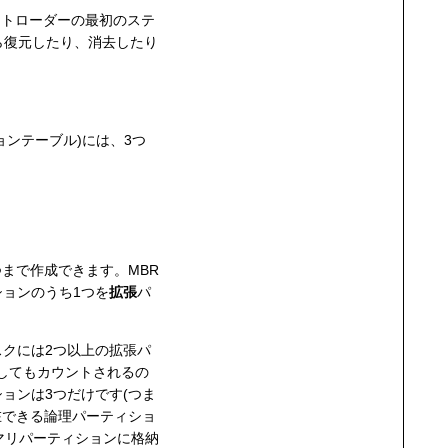
ブートローダーの最初のステ
ら復元したり、消去したり
ションテーブル)には、3つ
つまで作成できます。MBR
ョンのうち1つを
拡張
パ
クには2つ以上の拡張パ
してもカウントされるの
ョンは3つだけです(つま
在できる論理パーティショ
イマリパーティションに格納