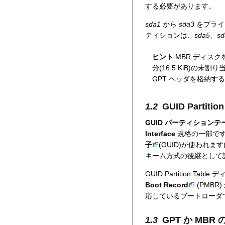
する必要があります。
sda1
から
sda3
をプライ
ティションは、
sda5
、
sd
ヒント
MBR ディス
分(16.5 KiB)
GPT ヘッダを格納す
GUID Partition
GUID パーティションテ
Interface
規格の一部です
子
(GUID)が使われます
キーム方式の後継として
GUID Partition
Boot Record
(PMBR)
応しているブートローダで 
GPT か MBR