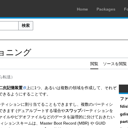
Home
Packages
F
検索
ョニング
閲覧
ソースを閲覧
ら転送）
二次記憶装置
上に1つ、あるいは複数の領域を作成して、それぞ
できるようにすることです。
ファ
ーティションに割り当てることもできますし、複数のパーティシ
fdis
できます (デュアルブートする場合や
スワップ
パーティションを
gdi
ァイルやビデオファイルなどのデータを論理的に分けておきたい
par
ンスキームは、Master Boot Record (MBR) や GUID