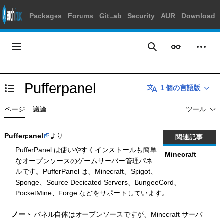
Packages
Forums
GitLab
Security
AUR
Download
コ
ン
メインメニュー
表示
個人
検索
テ
ン
ツ
Pufferpanel
に
1 個の言語版
目次の表示・非表示を切り替え
ス
キ
ページ
議論
ツール
ッ
プ
Pufferpanel
より:
関連記事
PufferPanel は使いやすくインストールも簡単
Minecraft
なオープンソースのゲームサーバー管理パネ
ルです。PufferPanel は、Minecraft、Spigot、
Sponge、Source Dedicated Servers、BungeeCord、
PocketMine、Forge などをサポートしています。
ノート
パネル自体はオープンソースですが、Minecraft サーバ