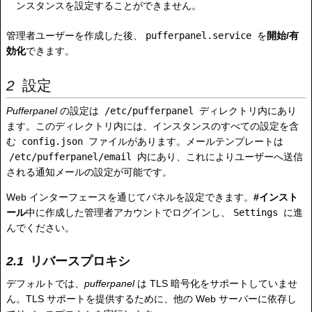
ンスタンスを設定することができません。
管理者ユーザーを作成した後、
pufferpanel.service
を
開始/有
効化
できます。
設定
Pufferpanel
の設定は
/etc/pufferpanel
ディレクトリ内にあり
ます。このディレクトリ内には、インスタンスのすべての設定を含
む
config.json
ファイルがあります。メールテンプレートは
/etc/pufferpanel/email
内にあり、これによりユーザーへ送信
される通知メールの設定が可能です。
Web インターフェースを通じてパネルを設定できます。
#インスト
ール
中に作成した管理者アカウントでログインし、
Settings
に進
んでください。
リバースプロキシ
デフォルトでは、
pufferpanel
は TLS 暗号化をサポートしていませ
ん。TLS サポートを提供するために、他の Web サーバーに依存し