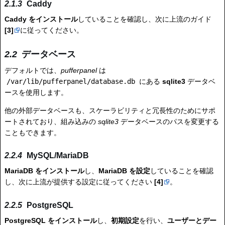
Caddy
Caddy をインストール
していることを確認し、次に上流のガイド
[3]
に従ってください。
データベース
デフォルトでは、
pufferpanel
は
/var/lib/pufferpanel/database.db
にある
sqlite3
データベ
ースを使用します。
他の外部データベースも、スケーラビリティと冗長性のためにサポ
ートされており、組み込みの
sqlite3
データベースのパスを変更する
こともできます。
MySQL/MariaDB
MariaDB をインストール
し、
MariaDB を設定
していることを確認
し、次に上流が提供する設定に従ってください
[4]
。
PostgreSQL
PostgreSQL をインストール
し、
初期設定
を行い、
ユーザーとデー