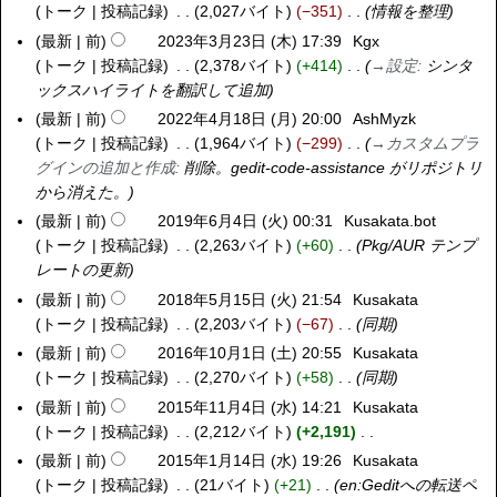
1
年
トーク
投稿記録
2,027バイト
−351
情報を整理
)
2
3
最新
前
2023年3月23日 (木) 17:39
Kgx
日
月
トーク
投稿記録
2,378バイト
+414
→
設定
:
シンタ
(
2
ックスハイライトを翻訳して追加
月
3
最新
前
2022年4月18日 (月) 20:00
AshMyzk
2
)
日
トーク
投稿記録
1,964バイト
−299
→
カスタムプラ
0
(
グインの追加と作成
:
削除。gedit-code-assistance がリポジトリ
2
木
から消えた。
2
)
年
最新
前
2019年6月4日 (火) 00:31
Kusakata.bot
2
4
トーク
投稿記録
2,263バイト
+60
Pkg/AUR テンプ
0
月
レートの更新
1
1
9
最新
前
2018年5月15日 (火) 21:54
Kusakata
2
8
年
トーク
投稿記録
2,203バイト
−67
同期
0
日
6
1
最新
前
2016年10月1日 (土) 20:55
Kusakata
2
(
月
8
トーク
投稿記録
2,270バイト
+58
同期
0
月
4
年
1
最新
前
2015年11月4日 (水) 14:21
Kusakata
2
)
日
5
6
トーク
投稿記録
2,212バイト
+2,191
0
(
月
年
編
1
最新
前
2015年1月14日 (水) 19:26
Kusakata
2
火
1
1
集
5
トーク
投稿記録
21バイト
+21
en:Gedit
への転送ペ
0
)
5