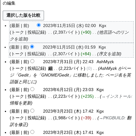
の編集
最新
前
2023年11月15日 (水) 02:00
Kgx
2
トーク
投稿記録
2,397バイト
+90
他言語へのリン
0
クを追加
2
3
最新
前
2023年11月15日 (水) 01:59
Kgx
年
トーク
投稿記録
2,307バイト
+84
序文を追加
1
最新
前
2023年7月31日 (月) 22:43
AshMyzk
2
1
トーク
投稿記録
細
2,223バイト
0
AshMyzk がペー
0
月
ジ「
Gedit
」を「
GNOME/Gedit
」に移動しました: ページ名を英
2
1
語版と同じに
3
5
年
最新
前
2023年6月12日 (月) 23:03
Kgx
2
日
7
トーク
投稿記録
2,223バイト
+235
→
インストール
:
0
(
月
情報を更新
2
水
3
3
最新
前
2023年3月23日 (木) 17:42
Kgx
2
)
1
年
トーク
投稿記録
1,988バイト
−39
→
PKGBUILD
:
翻
0
日
6
訳を修正
2
(
月
3
最新
前
2023年3月23日 (木) 17:41
Kgx
月