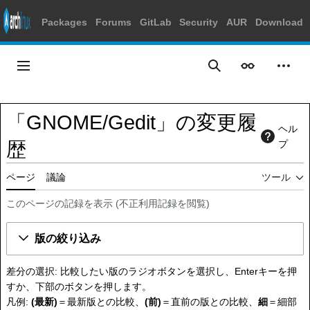
Packages
Forums
GitLab
Security
AUR
Download
コ
ン
メインメニュー
表示
個人
検索
テ
ン
ツ
「GNOME/Gedit」の変更履
に
ヘル
ス
歴
プ
キ
ッ
ページ
議論
ツール
プ
このページの記録を表示
(
不正利用記録を閲覧
)
版の絞り込み
差分の選択: 比較したい版のラジオボタンを選択し、Enterキーを押
すか、下部のボタンを押します。
凡例:
(最新)
＝最新版との比較、
(前)
＝直前の版との比較、
細
＝細部