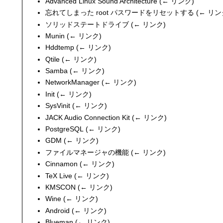
Advanced Linux Sound Architecture
(
← リンク
)
忘れてしまった root パスワードをリセットする
(
← リン
ソリッドステートドライブ
(
← リンク
)
Munin
(
← リンク
)
Hddtemp
(
← リンク
)
Qtile
(
← リンク
)
Samba
(
← リンク
)
NetworkManager
(
← リンク
)
Init
(
← リンク
)
SysVinit
(
← リンク
)
JACK Audio Connection Kit
(
← リンク
)
PostgreSQL
(
← リンク
)
GDM
(
← リンク
)
ファイルマネージャの機能
(
← リンク
)
Cinnamon
(
← リンク
)
TeX Live
(
← リンク
)
KMSCON
(
← リンク
)
Wine
(
← リンク
)
Android
(
← リンク
)
Blueman
(
← リンク
)