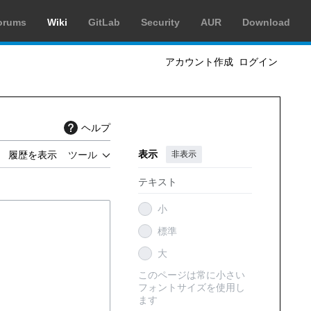
orums
Wiki
GitLab
Security
AUR
Download
アカウント作成
ログイン
ヘルプ
表示
非表示
履歴を表示
ツール
テキスト
小
標準
大
このページは常に小さい
フォントサイズを使用し
ます