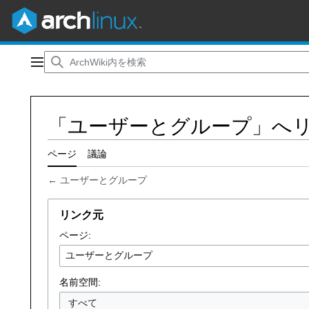
コ
ン
メインメニュー
テ
ン
ツ
「ユーザーとグループ」へ
に
ス
キ
ページ
議論
ッ
←
ユーザーとグループ
プ
リンク元
ページ:
名前空間:
すべて