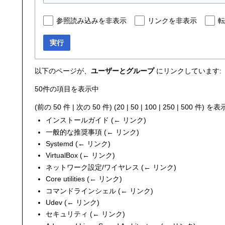
参照読み込みを非表示
リンクを非表示
転
実行
以下のページが、
ユーザーとグループ
にリンクしています:
50件の項目を表示中
(
前の 50 件
|
次の 50 件
) (
20
|
50
|
100
|
250
|
500
件) を表
インストールガイド
(
← リンク
)
一般的な推奨事項
(
← リンク
)
Systemd
(
← リンク
)
VirtualBox
(
← リンク
)
ネットワーク設定/ワイヤレス
(
← リンク
)
Core utilities
(
← リンク
)
コマンドラインシェル
(
← リンク
)
Udev
(
← リンク
)
セキュリティ
(
← リンク
)