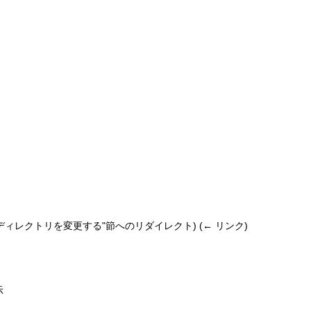
ディレクトリを変更する
"節へのリダイレクト)
(
← リンク
)
示