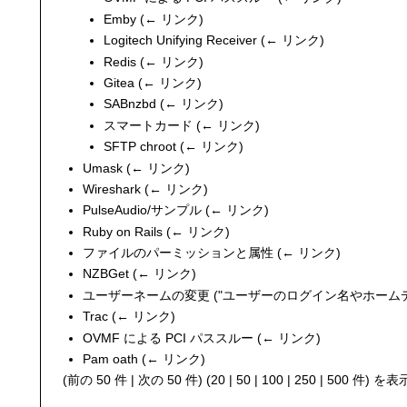
Emby
(
← リンク
)
Logitech Unifying Receiver
(
← リンク
)
Redis
(
← リンク
)
Gitea
(
← リンク
)
SABnzbd
(
← リンク
)
スマートカード
(
← リンク
)
SFTP chroot
(
← リンク
)
Umask
(
← リンク
)
Wireshark
(
← リンク
)
PulseAudio/サンプル
(
← リンク
)
Ruby on Rails
(
← リンク
)
ファイルのパーミッションと属性
(
← リンク
)
NZBGet
(
← リンク
)
ユーザーネームの変更
("
ユーザーのログイン名やホーム
Trac
(
← リンク
)
OVMF による PCI パススルー
(
← リンク
)
Pam oath
(
← リンク
)
(
前の 50 件
|
次の 50 件
) (
20
|
50
|
100
|
250
|
500
件) を表