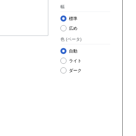
幅
標準
広め
色
(ベータ)
自動
ライト
ダーク