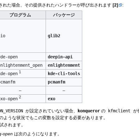
された場合、その提供されたハンドラーが呼び出されます
[2]
:
プログラム
パッケージ
gio
glib2
dde-open
deepin-api
enlightenment_open
enlightenment
1
kde-open
kde-cli-tools
pcmanfm
pcmanfm
–
–
2
exo-open
exo
ON_VERSION
が設定されていない場合、
konqueror
の
kfmclient
が
a はどのような状況でもこの変数を設定する必要があります。
試されます。
g-open
は次のようになります。