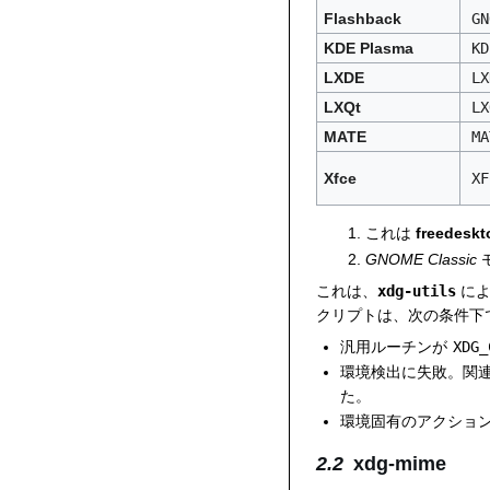
Flashback
GN
KDE Plasma
KD
LXDE
LX
LXQt
LX
MATE
MA
Xfce
XF
これは
freede
GNOME Classic
これは、
xdg-utils
によ
クリプトは、次の条件下
汎用ルーチンが
XDG_
環境検出に失敗。関
た。
環境固有のアクショ
xdg-mime