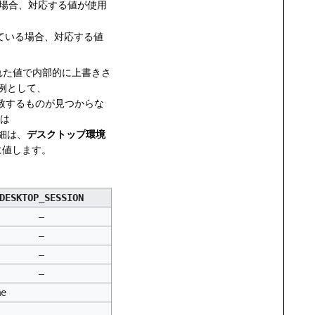
場合、対応する値が使用
ている場合、対応する値
れた値で内部的に上書きさ
例として、
致するものが見つからな
は
細は、
デスクトップ環境
に値します。
DESKTOP_SESSION
–
–
–
–
me