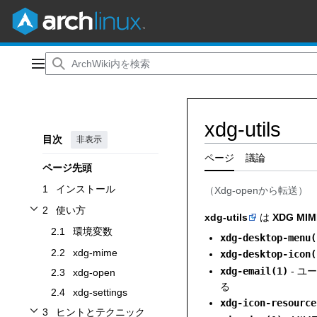
コ
ン
メインメニュー
テ
ン
ツ
xdg-utils
に
目次
非表示
ス
キ
ページ
議論
ページ先頭
ッ
プ
1
インストール
（
Xdg-open
から転送）
2
使い方
xdg-utils
は
XDG MIME
使い方サブセクションを切り替えます
2.1
環境変数
xdg-desktop-menu(
2.2
xdg-mime
xdg-desktop-icon(
xdg-email(1)
- 
2.3
xdg-open
る
2.4
xdg-settings
xdg-icon-resource
3
ヒントとテクニック