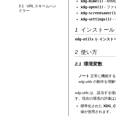
xdg-mime(1)
- M
ヒントとテクニックサブセクションを切り替えます
3.1
URL スキームハン
xdg-open(1)
- フ
ドラー
xdg-screensaver(1
xdg-settings(1)
-
インストール
xdg-utils
を
インスト
使い方
環境変数
ノート
正常に機能する
xdg-utils
の動作を理解
xdg-utils
は、該当する場
す。現在の環境の評価は
標準化された
XDG_C
値が使用されます。