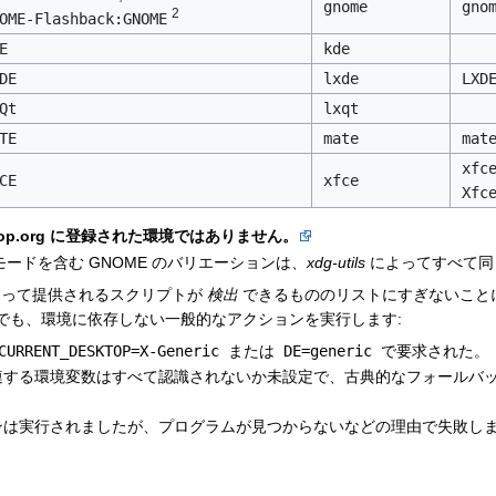
gnome
gno
2
OME-Flashback:GNOME
E
kde
DE
lxde
LXD
Qt
lxqt
TE
mate
mat
xfc
CE
xfce
Xfc
sktop.org に登録された環境ではありません。
モードを含む GNOME のバリエーションは、
xdg-utils
によってすべて同
って提供されるスクリプトが
検出
できるもののリストにすぎないこと
でも、環境に依存しない一般的なアクションを実行します:
CURRENT_DESKTOP=X-Generic
または
DE=generic
で要求された。
連する環境変数はすべて認識されないか未設定で、古典的なフォールバ
ンは実行されましたが、プログラムが見つからないなどの理由で失敗し