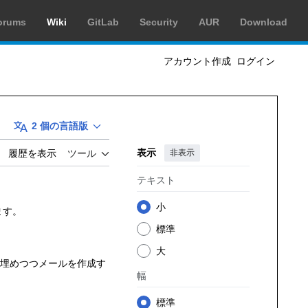
orums
Wiki
GitLab
Security
AUR
Download
アカウント作成
ログイン
2 個の言語版
表示
非表示
履歴を表示
ツール
テキスト
小
ます。
標準
大
も埋めつつメールを作成す
幅
標準