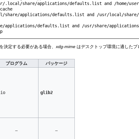
r
/.local/share/applications/defaults.list and /home/
user
cache

l/share/applications/defaults.list and /usr/local/share/
e/applications/defaults.list and /usr/share/applications
イプを決定する必要がある場合、
xdg-mime
はデスクトップ環境に適したプ
プログラム
パッケージ
gio
glib2
–
–