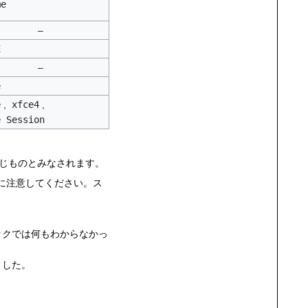
me
–
E
–
e
e
,
xfce4
,
e Session
じものとみなされます。
に注意してください。ス
ックでは何もわからなかっ
ました。