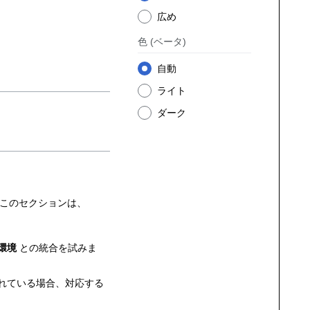
広め
色
(ベータ)
自動
ライト
ダーク
このセクションは、
環境
との統合を試みま
れている場合、対応する