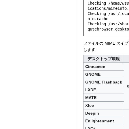
Checking /home/
use
ications/mimeinfo.
Checking /usr/loca
nfo.cache

Checking /usr/shar
ファイルの MIME タ
します:
デスクトップ環境
Cinnamon
GNOME
GNOME Flashback
LXDE
MATE
Xfce
Deepin
Enlightenment
LXQt