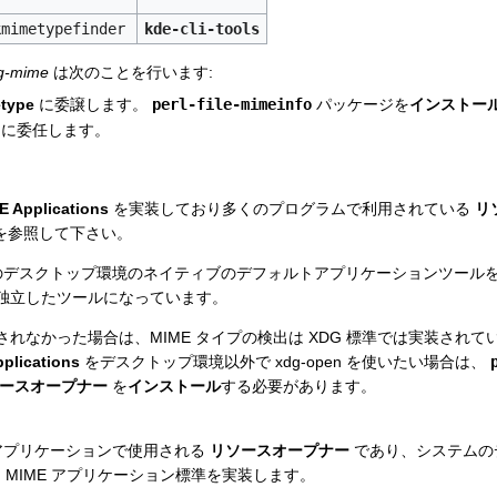
kmimetypefinder
kde-cli-tools
g-mime
は次のことを行います:
type
に委譲します。
perl-file-mimeinfo
パッケージを
インストー
に委任します。
 Applications
を実装しており多くのプログラムで利用されている
リ
を参照して下さい。
れぞれのデスクトップ環境のネイティブのデフォルトアプリケーションツー
独立したツールになっています。
れなかった場合は、MIME タイプの検出は XDG 標準では実装されて
plications
をデスクトップ環境以外で xdg-open を使いたい場合は、
ースオープナー
を
インストール
する必要があります。
アプリケーションで使用される
リソースオープナー
であり、システムの
G MIME アプリケーション標準を実装します。