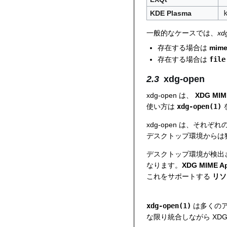
KDE Plasma
一般的なケースでは、
xd
存在する場合は
mime
存在する場合は
file
xdg-open
xdg-open は、
XDG MIME
使い方は
xdg-open(1)
xdg-open は、そ
デスクトップ環境からは
デスクトップ環境が検出さ
なります。
XDG MIME Ap
これをサポートする
リソ
xdg-open(1)
は多くの
な限り統合しながら XD