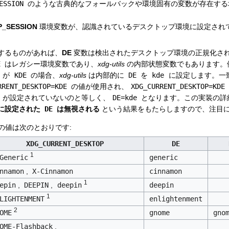
ESSION
のような古典的なフォールバックや環境固有の変数が存在する
P_SESSION
環境変数が、認識されているデスクトップ環境に設定され
するものがあれば、
DE
変数は検出されたデスクトップ環境の正規化さ
E
はレガシー環境変数であり、
xdg-utils
の内部状態変数でもあります。
が
KDE
の場合、
xdg-utils
は内部的に
DE
を
kde
に設定します。一
RRENT_DESKTOP=KDE
の値が使用され、
XDG_CURRENT_DESKTOP=KDE
が設定されていないのと等しく、
DE=kde
となります。この実装の詳
に設定された
DE
は無視される
という結果をもたらしますので、注目
の値は次のとおりです:
XDG_CURRENT_DESKTOP
DE
1
Generic
generic
nnamon
,
X-Cinnamon
cinnamon
1
epin
,
DEEPIN
,
deepin
deepin
1
LIGHTENMENT
enlightenment
2
OME
gnome
gno
OME-Flashback
,