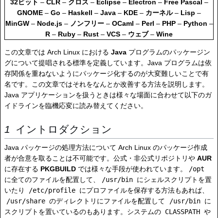
32ビット
–
CLR
–
クロス
–
Eclipse
–
Electron
–
Free Pascal
–
GNOME
–
Go
–
Haskell
–
Java
–
KDE
–
カーネル
–
Lisp
–
MinGW
–
Node.js
–
ノンフリー
–
OCaml
–
Perl
–
PHP
–
Python
–
R
–
Ruby
–
Rust
–
VCS
–
ウェブ
–
Wine
この文章では Arch Linux における
Java
プログラムのパッケージン
グについて提唱される標準を定義しています。Java プログラムは依
存関係を重ねないようにパッケージ化するのが大変難しいことで有
名です。この文章ではそれをなんとか改善する方法を説明します。
Java アプリケーションを扱うときは様々な場面に合わせて以下のガ
イドラインを臨機応変に読み替えてください。
イントロダクション
Java パッケージの処理方法について Arch Linux のパッケージ作成
者が合意を取ることは不可能です。公式・非公式リポジトリや
AUR
に存在する
PKGBUILD
では様々な手段が使われています。
/opt
に全てのファイルを配置して、
/usr/bin
にシェルスクリプトを置
いたり
/etc/profile
にプロファイルを保存する方法もあれば、
/usr/share
のディレクトリにファイルを配置して
/usr/bin
に
スクリプトを置いているのもあります。システムの
CLASSPATH
や