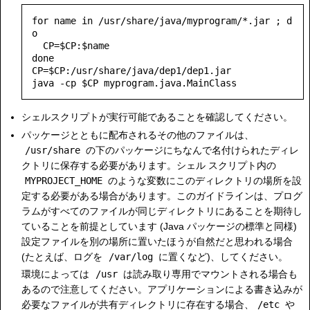
for name in /usr/share/java/myprogram/*.jar ; d
o

  CP=$CP:$name

done

CP=$CP:/usr/share/java/dep1/dep1.jar

java -cp $CP myprogram.java.MainClass
シェルスクリプトが実行可能であることを確認してください。
パッケージとともに配布されるその他のファイルは、
/usr/share
の下のパッケージにちなんで名付けられたディレ
クトリに保存する必要があります。シェル スクリプト内の
MYPROJECT_HOME
のような変数にこのディレクトリの場所を設
定する必要がある場合があります。このガイドラインは、プログ
ラムがすべてのファイルが同じディレクトリにあることを期待し
ていることを前提としています (Java パッケージの標準と同様)
設定ファイルを別の場所に置いたほうが自然だと思われる場合
(たとえば、ログを
/var/log
に置くなど)、してください。
環境によっては
/usr
は読み取り専用でマウントされる場合も
あるので注意してください。アプリケーションによる書き込みが
必要なファイルが共有ディレクトリに存在する場合、
/etc
や