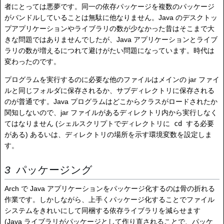
者にとっては悪夢です。同一の依存パッケージを複数のパッケージ
がバンドルしていることは無駄に他なりません。Java のデスクトッ
プアプリケーションやライブラリの数が少なかった昔はそこまで大
きな問題ではありませんでしたが、Java アプリケーションとライブ
ラリの数が増えるにつれて避けがたい問題になっています。時代は
変わったのです。
プログラムを実行するのに必要な他のファイルはメインの jar ファイ
ルと同じフォルダに保存されるか、サブディレクトリに保存される
のが普通です。Java プログラムはどこからクラスがロードされたか
関知しないので、jar ファイルがあるディレクトリ内から実行しなく
てはなりません (シェルスクリプトでディレクトリに
cd
する必要
がある) あるいは、ディレクトリの場所を示す環境変数を設定しま
す。
パッケージング
Arch で Java アプリケーションをパッケージ化するのは骨の折れる
作業です。しかしながら、上手くパッケージ化することでファイル
システムをきれいにして同梱する依存ライブラリを減らせます
(Java ライブラリがパッケージとして作り直されることで、パッケ