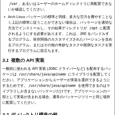
/var
、あるいはユーザーのホームディレクトリに再配置できな
いか確認してください。
Arch Linux パッケージの標準と同様、多大な労力を費やすことな
く上記の標準に従うことができない場合は、パッケージを適切な
方法でインストールし、その結果ディレクトリが
/opt
に配置
されるようにする必要があります。これは、JRE をバンドルす
るプログラム、依存関係のカスタマイズされたバージョンを含め
るプログラム、またはその他の奇妙なタスクや面倒なタスクを実
行するプログラムに役立ちます。
複数の API 実装
一般的に使われる API 実装 (JDBC ドライバーなど) を配布するパッ
ケージは
/usr/share/java/
apiname
にライブラリを配置してく
ださい。アプリケーションからユーザーが実装を選択できるように
するためです。
/usr/share/java/
apiname
を使用できるのはラ
イブラリしか含まないパッケージだけです。アプリケーションの一
部として実装が含まれる場合、通常のパッケージツリーと同じ場所
に配置してください。
ディレクトリ構造の例