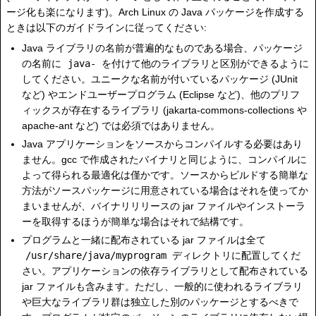
ージ化も楽になります)。Arch Linux の Java パッケージを作成する
ときは以下のガイドラインに従ってください:
Java ライブラリの名前が普遍的なものである場合、パッケージ
の名前に
java-
を付けて他のライブラリと区別ができるように
してください。ユニークな名前が付いているパッケージ (JUnit
など) やエンドユーザープログラム (Eclipse など)、他のプリフ
ィックスが存在するライブラリ (jakarta-commons-collections や
apache-ant など) では必須ではありません。
Java アプリケーションをソースからコンパイルする必要はあり
ません。gcc で作成されたバイナリと同じように、コンパイルに
よって得られる最適化は僅かです。ソースからビルドする簡単な
方法がソースパッケージに用意されている場合はそれを使ってか
まいませんが、バイナリリリースの jar ファイルやインストーラ
ーを取得するほうが簡単な場合はそれで結構です。
プログラムと一緒に配布されている jar ファイルは全て
/usr/share/java/myprogram
ディレクトリに配置してくだ
さい。アプリケーションの依存ライブラリとして配布されている
jar ファイルも含みます。ただし、一般的に使われるライブラリ
や巨大なライブラリ群は独立した別のパッケージとするべきで