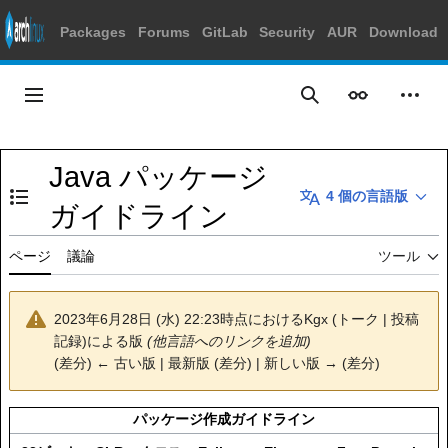
Packages
Forums
GitLab
Security
AUR
Download
コ
ン
メインメニュー
表示
個人
検索
テ
ン
ツ
Java パッケージ
に
4 個の言語版
ス
目次の表示・非表示を切り替え
ガイドライン
キ
ッ
ページ
議論
ツール
プ
2023年6月28日 (水) 22:23時点における
Kgx
(
トーク
|
投稿
記録
)
による版
(他言語へのリンクを追加)
(
差分
)
← 古い版
| 最新版 (差分) | 新しい版 → (差分)
パッケージ作成ガイドライン