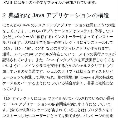
PATH
には多くの不必要なファイルが追加されています。
典型的な Java アプリケーションの構造
ほとんどの Java のデスクトップアプリケーションは同じような構造
をしています。これらのアプリケーションはシステムに依存しない
(ただしパッケージに依存する) インストーラーによってインストー
ルされます。大抵は全てを単一のディレクトリにインストールして
bin
,
lib
,
jar
,
conf
などのサブディレクトリが作られます。
通常、メインの jar ファイルが存在していて、メインの実行クラスが
記述されています。また、Java インタプリタを直接実行しなくても
いいように、メインクラスを実行するためのシェルスクリプトも付
属しているのが普通です。シェルスクリプトは様々なディストリビ
ューションで共通して用いられ、別の環境 (例: Cygwin) 用の特殊な
ケースもカバーするようになっている場合が多く、非常に複雑にな
っています。
lib
ディレクトリには jar ファイルがバンドルされているのが通例
で、Java アプリケーションの依存関係を満たすようになっていま
す。(全ての依存パッケージが含まれていることは) プログラムをイ
ンストールしたいユーザーにとっては楽ですが、パッケージの開発